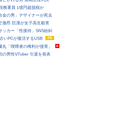
代税務署員 1億円超脱税か
合金の男」デザイナーが死去
で激昂 巨漢が女子高生殺害
サッカー「性接待」SNS紛糾
 古いPCが復活するUSB
蘭丸「喫煙者の権利が侵害」
の男性VTuber 引退を発表