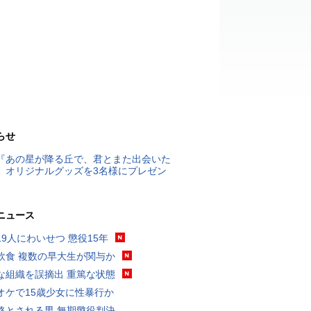
らせ
『あの星が降る丘で、君とまた出会いた
』オリジナルグッズを3名様にプレゼン
ニュース
19人にわいせつ 懲役15年
飲食 複数の早大生が関与か
な組織を誤摘出 重篤な状態
オケで15歳少女に性暴行か
格とされる男 無期懲役判決