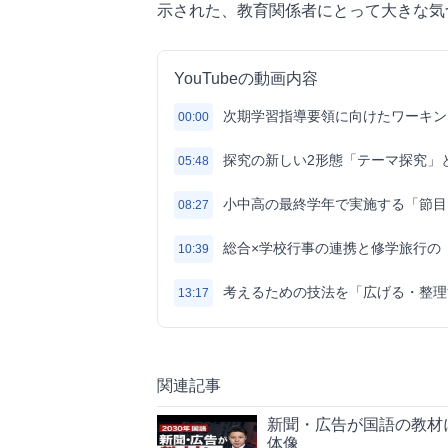
示された、教育関係者にとって大きな気
YouTubeの動画内容
次期学習指導要領に向けたワーキン
00:00
探究の新しい2形態「テーマ探究」
05:48
小中高の最終学年で実施する「節目
08:27
総合×学校行事の連携と修学旅行の
10:39
考えるための技法を「広げる・整理
13:17
関連記事
新聞・広告が国語の教材
体像