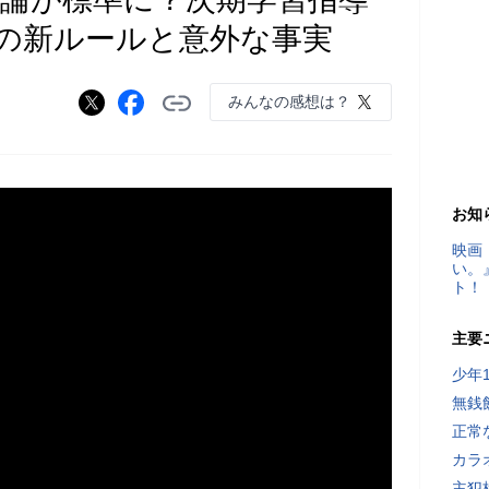
の新ルールと意外な事実
みんなの感想は？
お知
映画
い。
ト！
主要
少年
無銭
正常
カラ
主犯