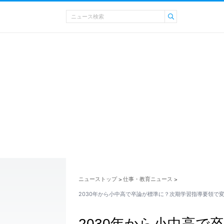
ニューストップ
仕事・教育ニュース
>
>
2030年から小中高で卒論が標準に？次期学習指導要領で
2030年から小中高で