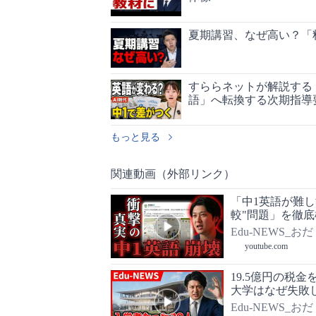
夏期講習、なぜ高い？「
すららネットが解説する
語」へ転換する次期指導
もっと見る
関連動画（外部リンク）
「中1英語が難
較"問題」を徹底
Edu-NEWS_おだ
youtube.com
19.5億円の税
大学はなぜ失敗
Edu-NEWS_おだ