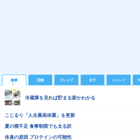
健康
芸能
ゴシップ
女子
トレンド
Y
冷蔵庫を見れば貯まる家かわかる
こじるり「人生最高体重」を更新
夏の寝不足 食事制限でも太る訳
体臭の原因 プロテインの可能性