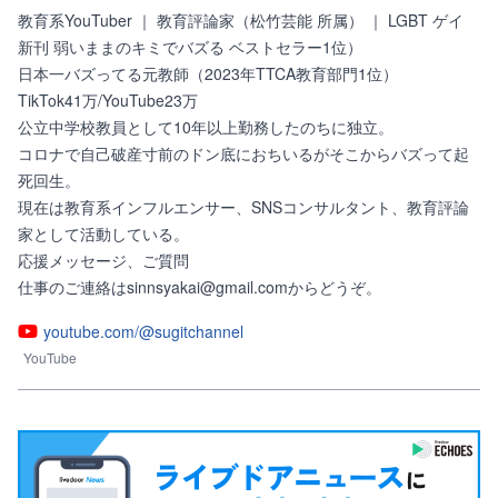
教育系YouTuber ｜ 教育評論家（松竹芸能 所属） ｜ LGBT ゲイ

新刊 弱いままのキミでバズる ベストセラー1位）

日本一バズってる元教師（2023年TTCA教育部門1位）

TikTok41万/YouTube23万

公立中学校教員として10年以上勤務したのちに独立。

コロナで自己破産寸前のドン底におちいるがそこからバズって起
死回生。

現在は教育系インフルエンサー、SNSコンサルタント、教育評論
家として活動している。

応援メッセージ、ご質問

仕事のご連絡はsinnsyakai@gmail.comからどうぞ。
youtube.com/@sugitchannel
YouTube