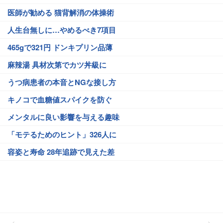
医師が勧める 猫背解消の体操術
人生台無しに…やめるべき7項目
465gで321円 ドンキプリン品薄
麻辣湯 具材次第でカツ丼級に
うつ病患者の本音とNGな接し方
キノコで血糖値スパイクを防ぐ
メンタルに良い影響を与える趣味
「モテるためのヒント」326人に
容姿と寿命 28年追跡で見えた差