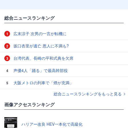
総合ニュースランキング
広末涼子 次男の一言が転機に
1
坂口杏里が逃亡 恩人に不満も?
2
台湾代表、長崎の平和式典を欠席
3
声優4人「踊る」で最高幹部役
4
大阪メトロの列車で「煙が充満」
5
総合ニュースランキングをもっと見る
画像アクセスランキング
ハリアー改良 HEV一本化で高級化