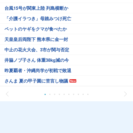
台風15号が関東上陸 列島横断か
「介護イラつき」母踏みつけ死亡
ペットのヤギをクマが食べたか
天皇皇后両陛下 熊本県に金一封
中止の花火大会、3市が関与否定
井脇ノブ子さん 体重38kg減の今
昨夏覇者・沖縄尚学が初戦で敗退
さんま 夏の甲子園に苦言し物議