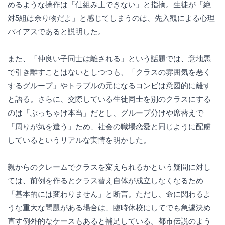
めるような操作は「仕組み上できない」と指摘。生徒が「絶
対5組は余り物だよ」と感じてしまうのは、先入観による心理
バイアスであると説明した。
また、「仲良い子同士は離される」という話題では、意地悪
で引き離すことはないとしつつも、「クラスの雰囲気を悪く
するグループ」やトラブルの元になるコンビは意図的に離す
と語る。さらに、交際している生徒同士を別のクラスにする
のは「ぶっちゃけ本当」だとし、グループ分けや席替えで
「周りが気を遣う」ため、社会の職場恋愛と同じように配慮
しているというリアルな実情を明かした。
親からのクレームでクラスを変えられるかという疑問に対し
ては、前例を作るとクラス替え自体が成立しなくなるため
「基本的には変わりません」と断言。ただし、命に関わるよ
うな重大な問題がある場合は、臨時休校にしてでも急遽決め
直す例外的なケースもあると補足している。都市伝説のよう