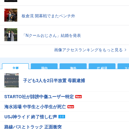
板倉滉 開幕戦でまたベンチ外
「Nクールおじさん」結婚を発表
画像アクセスランキングをもっと見る
主要
国内
海外
IT 経済
ス
子ども3人を2日半放置 母親逮捕
STARTO社が誹謗中傷ユーザー特定
海水浴場 中学生と小学生が死亡
USJ神ライド 終了惜しむ声
路線バスとトラック 正面衝突