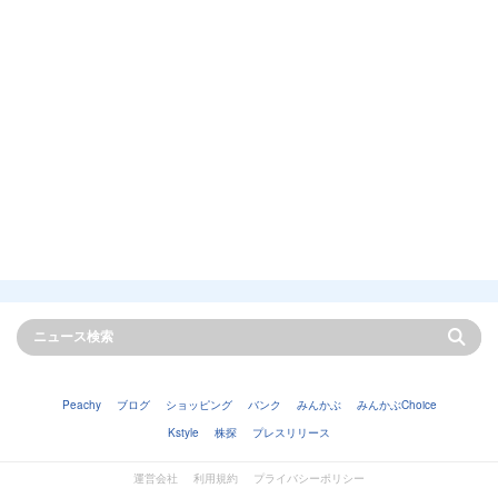
Peachy
ブログ
ショッピング
バンク
みんかぶ
みんかぶChoice
Kstyle
株探
プレスリリース
運営会社
利用規約
プライバシーポリシー