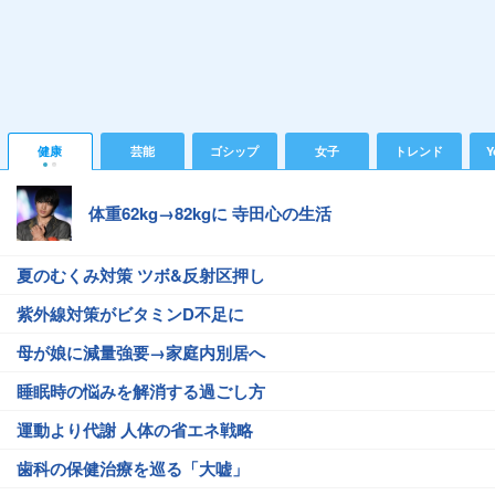
健康
芸能
ゴシップ
女子
トレンド
Y
体重62kg→82kgに 寺田心の生活
夏のむくみ対策 ツボ&反射区押し
紫外線対策がビタミンD不足に
母が娘に減量強要→家庭内別居へ
睡眠時の悩みを解消する過ごし方
運動より代謝 人体の省エネ戦略
歯科の保健治療を巡る「大嘘」