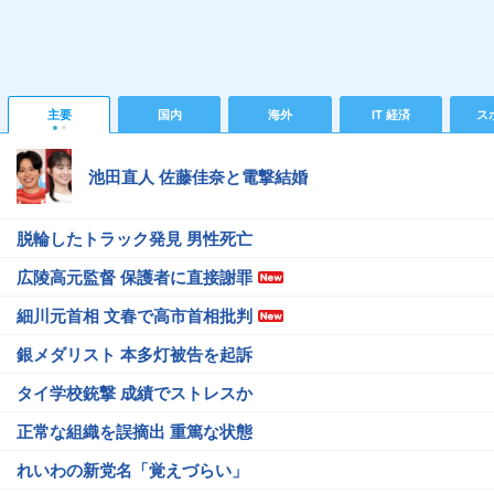
主要
国内
海外
IT 経済
ス
池田直人 佐藤佳奈と電撃結婚
脱輪したトラック発見 男性死亡
広陵高元監督 保護者に直接謝罪
細川元首相 文春で高市首相批判
銀メダリスト 本多灯被告を起訴
タイ学校銃撃 成績でストレスか
正常な組織を誤摘出 重篤な状態
れいわの新党名「覚えづらい」