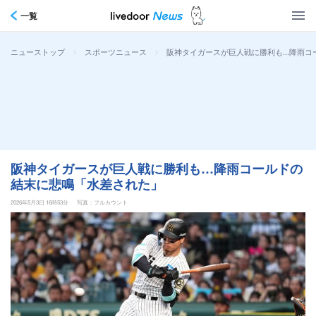
一覧
>
>
阪神タイガースが巨人戦に勝利も…降雨コ
ニューストップ
スポーツニュース
阪神タイガースが巨人戦に勝利も…降雨コールドの
結末に悲鳴「水差された」
2026年5月3日 16時53分
写真：フルカウント