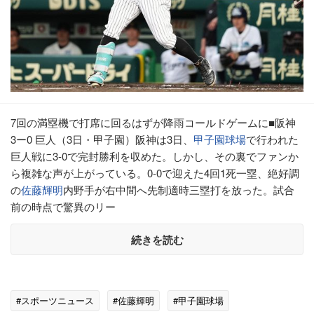
7回の満塁機で打席に回るはずが降雨コールドゲームに■阪神
3ー0 巨人（3日・甲子園）阪神は3日、
甲子園球場
で行われた
巨人戦に3-0で完封勝利を収めた。しかし、その裏でファンか
ら複雑な声が上がっている。0-0で迎えた4回1死一塁、絶好調
の
佐藤輝明
内野手が右中間へ先制適時三塁打を放った。試合
前の時点で驚異のリー
続きを読む
#スポーツニュース
#佐藤輝明
#甲子園球場