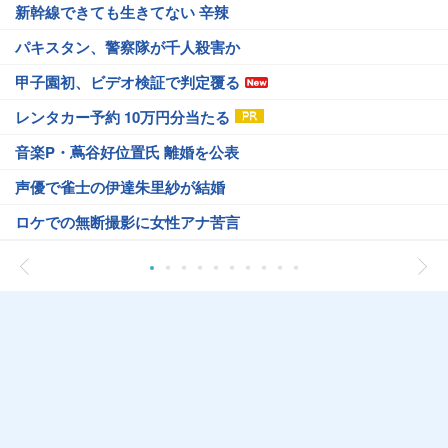
新幹線できても生きてない 辛辣
パキスタン、警察隊が千人殺害か
甲子園初、ビデオ検証で判定覆る
レンタカー予約 10万円分当たる
音楽P・蔦谷好位置氏 離婚を公表
声優で雀士の伊達朱里紗が結婚
ロケでの無断撮影に女性アナ苦言