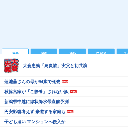
主要
国内
海外
IT 経済
ス
大倉忠義「鳥貴族」実父と初共演
蓮池薫さんの母が94歳で死去
秋篠宮家が「ご静養」されない訳
新潟県中越に線状降水帯直前予測
円安影響考えず 豪遊する家庭も
子ども追い マンションへ侵入か