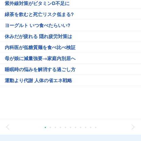
紫外線対策がビタミンD不足に
緑茶を飲むと死亡リスク低まる?
ヨーグルト いつ食べたらいい?
休みだが疲れる 隠れ疲労対策は
内科医が低糖質麺を食べ比べ検証
母が娘に減量強要→家庭内別居へ
睡眠時の悩みを解消する過ごし方
運動より代謝 人体の省エネ戦略