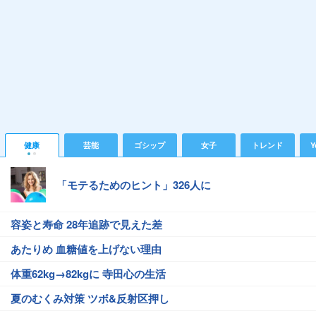
健康
芸能
ゴシップ
女子
トレンド
Y
「モテるためのヒント」326人に
容姿と寿命 28年追跡で見えた差
あたりめ 血糖値を上げない理由
体重62kg→82kgに 寺田心の生活
夏のむくみ対策 ツボ&反射区押し