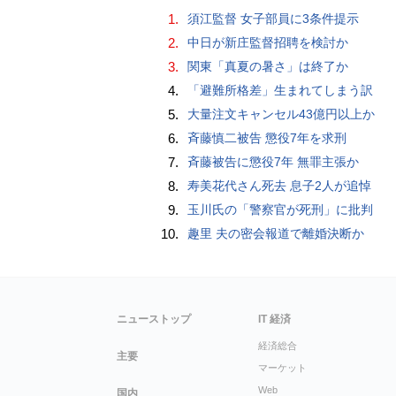
1.
須江監督 女子部員に3条件提示
2.
中日が新庄監督招聘を検討か
3.
関東「真夏の暑さ」は終了か
4.
「避難所格差」生まれてしまう訳
5.
大量注文キャンセル43億円以上か
6.
斉藤慎二被告 懲役7年を求刑
7.
斉藤被告に懲役7年 無罪主張か
8.
寿美花代さん死去 息子2人が追悼
9.
玉川氏の「警察官が死刑」に批判
10.
趣里 夫の密会報道で離婚決断か
ニューストップ
IT 経済
経済総合
主要
マーケット
Web
国内