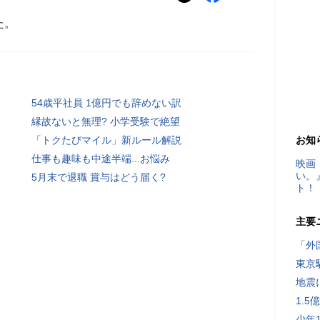
た。
54歳平社員 1億円でも辞めない訳
縁故ないと無理? 小学受験で絶望
「トクたびマイル」新ルール解説
お知
仕事も趣味も中途半端...お悩み
映画
い。
5月末で退職 賞与はどう届く?
ト！
主要
「外
東京
地震
1.
少年