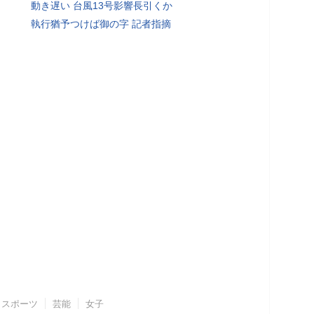
動き遅い 台風13号影響長引くか
執行猶予つけば御の字 記者指摘
スポーツ
芸能
女子