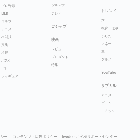
プロ野球
グラビア
トレンド
MLB
テレビ
本
ゴルフ
ゴシップ
教育・仕事
テニス
からだ
格闘技
映画
マネー
競馬
レビュー
車
相撲
プレゼント
グルメ
バスケ
特集
バレー
YouTube
フィギュア
サブカル
アニメ
ゲーム
コミック
リシー
コンテンツ・広告ポリシー
livedoorお客様サポートセンター