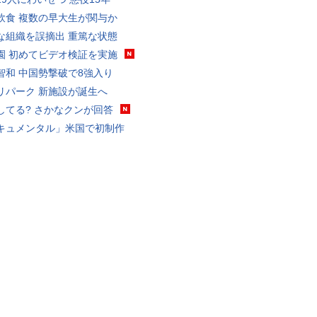
飲食 複数の早大生が関与か
な組織を誤摘出 重篤な状態
園 初めてビデオ検証を実施
智和 中国勢撃破で8強入り
リパーク 新施設が誕生へ
してる? さかなクンが回答
キュメンタル」米国で初制作