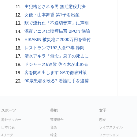
11.
主犯格とされる男 無期懲役判決
12.
女優・山本舞香 第1子を出産
13.
駅で流れた「不適切音声」に声明
14.
深夜アニメに喫煙描写 BPOで議論
15.
HIKAKIN 被災地に2000万円を寄付
16.
レストランで192人食中毒 静岡
17.
清水アキラ「無念」息子の死去に
18.
ドジャース6連敗 佐々木が止める
19.
客を閉め出します SAで徹底対策
20.
90歳患者を殴る? 看護助手を逮捕
スポーツ
芸能
女子
海外サッカー
芸能総合
恋愛
日本代表
音楽
ライフスタイル
Jリーグ
韓流
ファッション