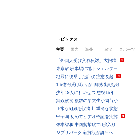
トピックス
主要
国内
海外
IT 経済
スポーツ
「外国人受け入れ反対」大幅増
東京駅 駐車場に地下シェルター
地震に便乗した詐欺 注意喚起
1.5億円受け取りか 国税職員処分
少年19人にわいせつ 懲役15年
無銭飲食 複数の早大生が関与か
正常な組織を誤摘出 重篤な状態
甲子園 初めてビデオ検証を実施
張本智和 中国勢撃破で8強入り
ジブリパーク 新施設が誕生へ