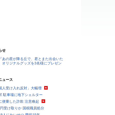
らせ
『あの星が降る丘で、君とまた出会いた
』オリジナルグッズを3名様にプレゼン
ニュース
国人受け入れ反対」大幅増
駅 駐車場に地下シェルター
に便乗した詐欺 注意喚起
5億円受け取りか 国税職員処分
19人にわいせつ 懲役15年