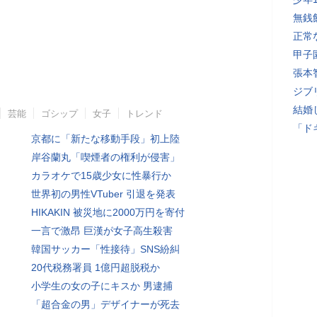
無銭
正常
甲子
張本
ジブ
結婚
芸能
ゴシップ
女子
トレンド
「ド
京都に「新たな移動手段」初上陸
岸谷蘭丸「喫煙者の権利が侵害」
カラオケで15歳少女に性暴行か
世界初の男性VTuber 引退を発表
HIKAKIN 被災地に2000万円を寄付
一言で激昂 巨漢が女子高生殺害
韓国サッカー「性接待」SNS紛糾
20代税務署員 1億円超脱税か
小学生の女の子にキスか 男逮捕
「超合金の男」デザイナーが死去