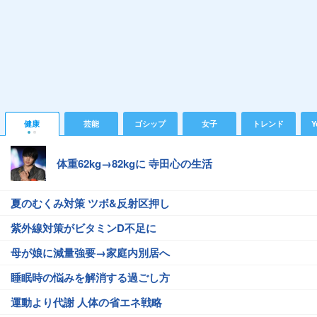
健康
芸能
ゴシップ
女子
トレンド
Y
体重62kg→82kgに 寺田心の生活
夏のむくみ対策 ツボ&反射区押し
紫外線対策がビタミンD不足に
母が娘に減量強要→家庭内別居へ
睡眠時の悩みを解消する過ごし方
運動より代謝 人体の省エネ戦略