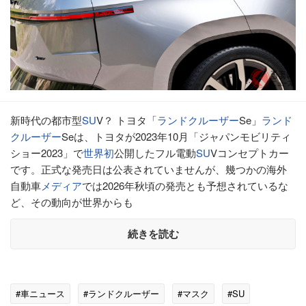
新時代の都市型
SU
V？ トヨタ「
ランドクルーザー
Se」
ランド
クルーザー
Seは、トヨタが2023年10月「ジャパンモビリティ
ショー2023」で
世界初
公開したフル電動
SU
Vコンセプトカー
です。正式な発売日は公表されていませんが、幾つかの海外
自動車
メディア
では2026年秋頃の発売とも予想されているな
ど、その動向が世界からも
続きを読む
#車ニュース
#ランドクルーザー
#マスク
#SU