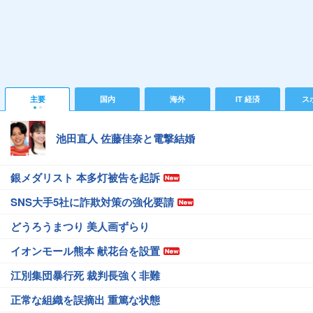
主要
国内
海外
IT 経済
ス
池田直人 佐藤佳奈と電撃結婚
銀メダリスト 本多灯被告を起訴
SNS大手5社に詐欺対策の強化要請
どうろうまつり 美人画ずらり
イオンモール熊本 献花台を設置
江別集団暴行死 裁判長強く非難
正常な組織を誤摘出 重篤な状態