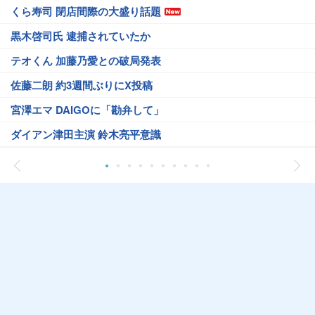
くら寿司 閉店間際の大盛り話題
黒木啓司氏 逮捕されていたか
テオくん 加藤乃愛との破局発表
佐藤二朗 約3週間ぶりにX投稿
宮澤エマ DAIGOに「勘弁して」
ダイアン津田主演 鈴木亮平意識