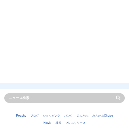
Peachy
ブログ
ショッピング
バンク
みんかぶ
みんかぶChoice
Kstyle
株探
プレスリリース