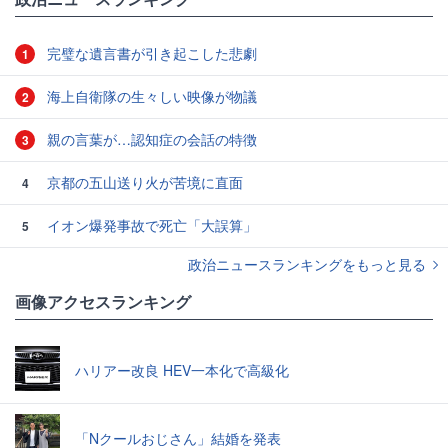
完璧な遺言書が引き起こした悲劇
1
海上自衛隊の生々しい映像が物議
2
親の言葉が…認知症の会話の特徴
3
京都の五山送り火が苦境に直面
4
イオン爆発事故で死亡「大誤算」
5
政治ニュースランキングをもっと見る
画像アクセスランキング
ハリアー改良 HEV一本化で高級化
「Nクールおじさん」結婚を発表