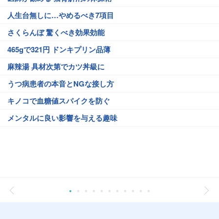
人生台無しに…やめるべき7項目
さくらんぼ 驚くべき効果効能
465gで321円 ドンキプリン品薄
麻辣湯 具材次第でカツ丼級に
うつ病患者の本音とNGな接し方
キノコで血糖値スパイクを防ぐ
メンタルに良い影響を与える趣味