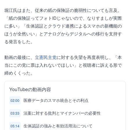
堀江氏はまた、従来の紙の保険証の脆弱性についても言及。
「紙の保険証ってフォトIDじゃないので、なりすましが実際
に多い」「生体認証とクラウド連携によるスマホの新機能の
ほうが全然いい」とアナログからデジタルへの移行を支持す
る発言をした。
動画の最後に、
立憲民主党
に対する失望を再度表明し、「本
当にこの党に票は入れないでほしい」と視聴者に訴える形で
締めくくった。
YouTubeの動画内容
医療データのスマホ統合とその利点
02:00
法案に対する批判とマイナンバーの必要性
03:33
生体認証の強みと有効活用法について
05:14