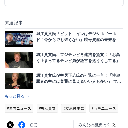
関連記事
堀江貴文氏「ビットコインはデジタルゴール
ド！今からでも遅くない」暗号資産の未来を大
胆予測
堀江貴文氏、フジテレビ再建法を提案！「お高
く止まってるテレビ局が経営を危うくしてる」
堀江貴文氏が中居正広氏の引退に一言！「性犯
罪者の中には普通に見えるいい人も多い」 フジ
テレビ株主総会にも言及
もっと見る
#国内ニュース
#堀江貴文
#立憲民主党
#時事ニュース
みんなの感想は？