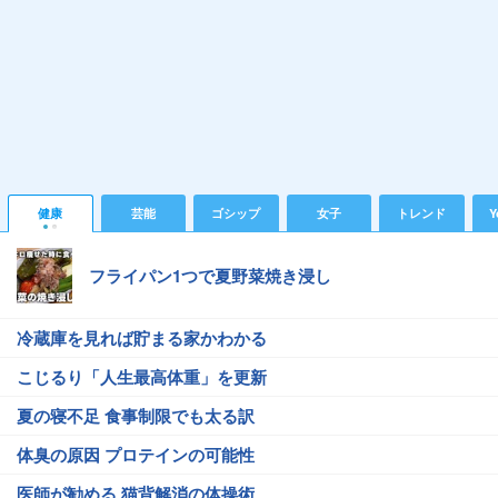
健康
芸能
ゴシップ
女子
トレンド
Y
フライパン1つで夏野菜焼き浸し
冷蔵庫を見れば貯まる家かわかる
こじるり「人生最高体重」を更新
夏の寝不足 食事制限でも太る訳
体臭の原因 プロテインの可能性
医師が勧める 猫背解消の体操術