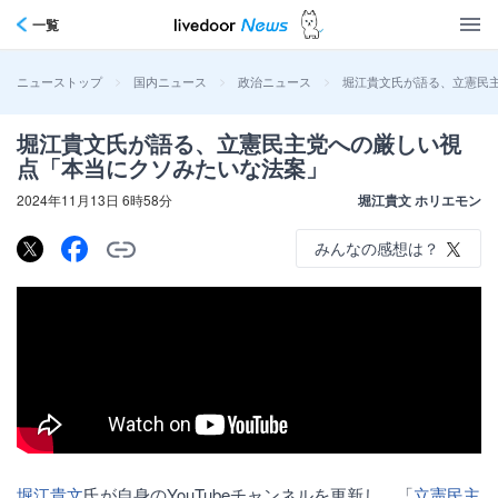
一覧
>
>
>
堀江貴文氏が語る、立憲民
ニューストップ
国内ニュース
政治ニュース
堀江貴文氏が語る、立憲民主党への厳しい視
点「本当にクソみたいな法案」
2024年11月13日 6時58分
堀江貴文 ホリエモン
みんなの感想は？
堀江貴文
氏が自身のYouTubeチャンネルを更新し、「
立憲民主