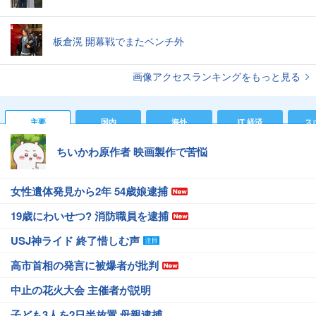
板倉滉 開幕戦でまたベンチ外
画像アクセスランキングをもっと見る
主要
国内
海外
IT 経済
ス
ちいかわ原作者 映画製作で苦悩
女性遺体発見から2年 54歳娘逮捕
19歳にわいせつ? 消防職員を逮捕
USJ神ライド 終了惜しむ声
高市首相の発言に被爆者が批判
中止の花火大会 主催者が説明
子ども3人を2日半放置 母親逮捕