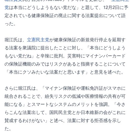
党
は本当にどうしようもない党だな」と題して、12月2日に予
定されている健康保険証の廃止に関する法案提出について語
った。
堀江氏は、
立憲民主党
が健康保険証の新規発行停止を延期す
る法案を衆議院に提出したことに対し、「本当にどうしよう
もない党だね」と辛辣に批判。災害時にマイナンバーカード
の保険証機能のみではリスクがあると指摘することについて
「本当にクソみたいな法案だと思います」と意見を述べた。
さらに堀江氏は、「マイナン保険証や運転免許証がスマホに
統合されることで、紛失リスクの低減や医療情報の共有が可
能になる」とスマートなシステムのメリットを強調。「今さ
らこんな法案出して、国民民主党とか日本維新の会がこれに
賛成するわけがない」と述べ、法案に対する拒否感を示し
た。