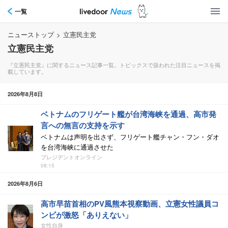
一覧
ニューストップ
>
立憲民主党
立憲民主党
『立憲民主党』に関するニュース記事一覧。トピックスで扱われた注目ニュースを掲
載しています。
2026年8月8日
ベトナムのフリゲート艦が台湾海峡を通過、高市発
言への無言の支持を示す
ベトナムは声明を出さず、フリゲート艦チャン・フン・ダオ
を台湾海峡に通過させた
プレジデントオンライン
08:15
2026年8月6日
高市早苗首相のPV風熊本視察動画、立憲女性議員コ
ンビが激怒「ありえない」
女性自身