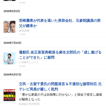
19:40
2026年8月3日
宮崎麗果が代表を退いた美容会社、元参院議員の実
父が継承か
女性自身
17:20
2026年7月24日
蓮舫氏 改正皇室典範巡る麻生太郎氏の「成し遂げる
ことができた」に疑問
J-CASTニュース
12:30
2026年6月27日
立民・古賀千景氏の問題発言＆不適切な謝罪対応 元
テレビ局員が厳しく批判
「豊かな家庭の子は自衛隊に行かない」と国会で発言し議場
が騒然となった
livedoor ECHOES