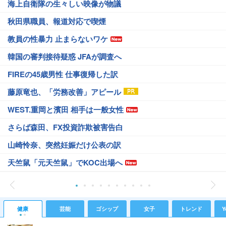
海上自衛隊の生々しい映像が物議
秋田県職員、報道対応で喫煙
教員の性暴力 止まらないワケ
韓国の審判接待疑惑 JFAが調査へ
FIREの45歳男性 仕事復帰した訳
藤原竜也、「労務改善」アピール
WEST.重岡と濱田 相手は一般女性
さらば森田、FX投資詐欺被害告白
山崎怜奈、突然妊娠だけ公表の訳
天竺鼠「元天竺鼠」でKOC出場へ
健康
芸能
ゴシップ
女子
トレンド
Y