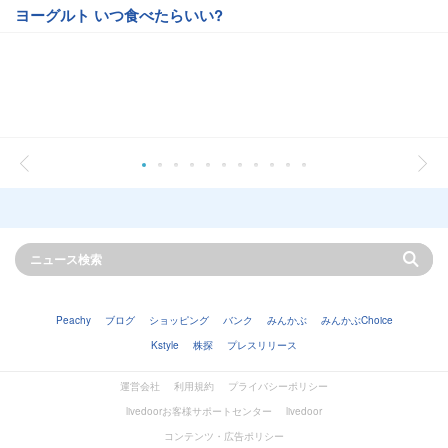
ヨーグルト いつ食べたらいい?
Peachy
ブログ
ショッピング
バンク
みんかぶ
みんかぶChoice
Kstyle
株探
プレスリリース
運営会社
利用規約
プライバシーポリシー
livedoorお客様サポートセンター
livedoor
コンテンツ・広告ポリシー