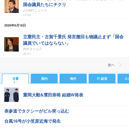
国会議員たちにチクリ
J-CASTニュース
13:05
2026年6月16日
立憲民主・古賀千景氏 発言撤回も物議止まず「国会
議員でいてはならない」
内外タイムス
23:01
次ヘ
主要
国内
海外
IT 経済
ス
重岡大毅&濱田崇裕 結婚W発表
表参道でタクシーがビル突っ込む
台風16号が小笠原近海で発生