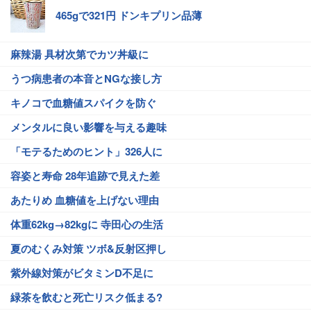
465gで321円 ドンキプリン品薄
麻辣湯 具材次第でカツ丼級に
うつ病患者の本音とNGな接し方
キノコで血糖値スパイクを防ぐ
メンタルに良い影響を与える趣味
「モテるためのヒント」326人に
容姿と寿命 28年追跡で見えた差
あたりめ 血糖値を上げない理由
体重62kg→82kgに 寺田心の生活
夏のむくみ対策 ツボ&反射区押し
紫外線対策がビタミンD不足に
緑茶を飲むと死亡リスク低まる?