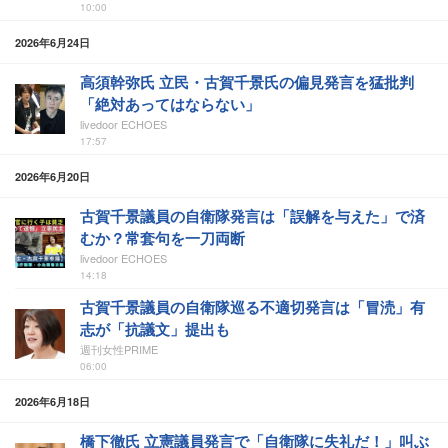
10:00
2026年6月24日
高須幹弥氏 立民・古賀千景氏の偏見発言を猛批判
「絶対あってはならない」
livedoor ECHOES
17:57
2026年6月20日
古賀千景議員の自衛隊発言は「誤解を与えた」で済
むか？常套句を一刀両断
livedoor ECHOES
14:18
古賀千景議員の自衛隊巡る不適切発言は「冒涜」有
志が「抗議文」提出も
週刊女性PRIME
06:00
2026年6月18日
橋下徹氏 立憲議員発言で「自衛隊に失礼だ！」叫ぶ