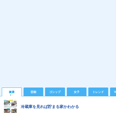
健康
芸能
ゴシップ
女子
トレンド
Y
冷蔵庫を見れば貯まる家かわかる