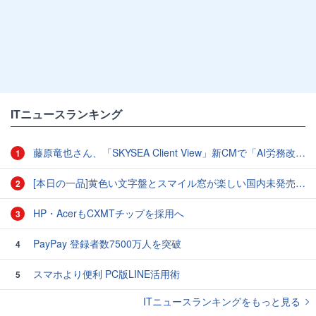
ITニュースランキング
藤原竜也さん、「SKYSEA Client View」新CMで「AI労務改善」をアピール 働き方をAIが分析したら「すぐに休んで」と言われる？
1
[本日の一品]黄色い文字盤とスマイル窓が楽しい国内未発売のCASIO「AMW-880D」
2
HP・AcerもCXMTチップを採用へ
3
PayPay 登録者数7500万人を突破
4
スマホより便利 PC版LINE活用術
5
ITニュースランキングをもっと見る