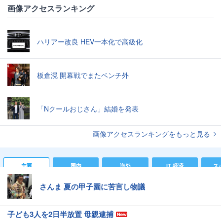
画像アクセスランキング
ハリアー改良 HEV一本化で高級化
板倉滉 開幕戦でまたベンチ外
「Nクールおじさん」結婚を発表
画像アクセスランキングをもっと見る
主要
国内
海外
IT 経済
ス
さんま 夏の甲子園に苦言し物議
子ども3人を2日半放置 母親逮捕