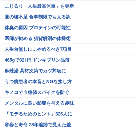
こじるり「人生最高体重」を更新
夏の寝不足 食事制限でも太る訳
体臭の原因 プロテインの可能性
医師が勧める 猫背解消の体操術
人生台無しに…やめるべき7項目
465gで321円 ドンキプリン品薄
麻辣湯 具材次第でカツ丼級に
うつ病患者の本音とNGな接し方
キノコで血糖値スパイクを防ぐ
メンタルに良い影響を与える趣味
「モテるためのヒント」326人に
容姿と寿命 28年追跡で見えた差