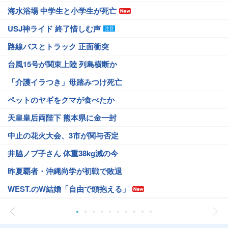
海水浴場 中学生と小学生が死亡
USJ神ライド 終了惜しむ声
路線バスとトラック 正面衝突
台風15号が関東上陸 列島横断か
「介護イラつき」母踏みつけ死亡
ペットのヤギをクマが食べたか
天皇皇后両陛下 熊本県に金一封
中止の花火大会、3市が関与否定
井脇ノブ子さん 体重38kg減の今
昨夏覇者・沖縄尚学が初戦で敗退
WEST.のW結婚「自由で頭抱える」