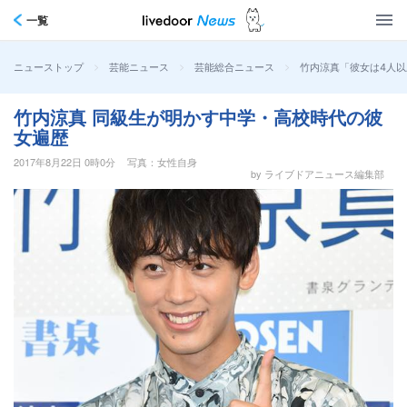
一覧
>
>
>
竹内涼真「彼女は4人
ニューストップ
芸能ニュース
芸能総合ニュース
竹内涼真 同級生が明かす中学・高校時代の彼
女遍歴
2017年8月22日 0時0分
写真：女性自身
by ライブドアニュース編集部