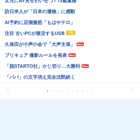
女児にAV見せわいせつ? 75歳逮捕
訪日米人が「日本の遺物」に感動
AI予約に店側激怒「もはやテロ」
注目 古いPCが復活するUSB
久保田が小声の会で「大声主張」
プリキュア 撮影ルールを発表
「脱STARTO社」かじ切り…大勝利
「パパ」の文字消え完全沈黙続く