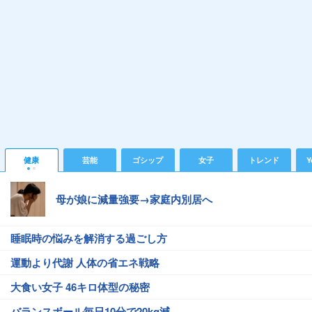
健康
芸能
ゴシップ
女子
トレンド
Y
母が娘に減量強要→家庭内別居へ
睡眠時の悩みを解消する過ごし方
運動より代謝 人体の省エネ戦略
大食い女子 46キロ体型の秘密
バランスボール毎日10分で20kg減