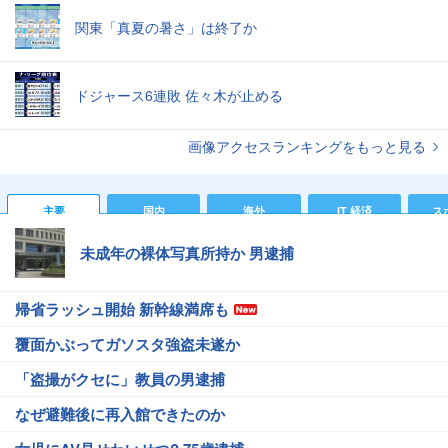
関東「真夏の暑さ」は終了か
ドジャース6連敗 佐々木が止める
画像アクセスランキングをもっと見る
主要
国内
海外
IT 経済
ス
未成年の裸体写真所持か 男逮捕
帰省ラッシュ開始 新幹線満席も
覆面かぶってガソスタ強盗未遂か
「盗撮がクセに」教員の男逮捕
なぜ避難後に再入館できたのか