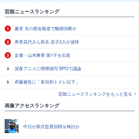
芸能ニュースランキング
趣里 夫の密会報道で離婚決断か
1
寿美花代さん死去 息子2人が追悼
2
女優・山本舞香 第1子を出産
3
深夜アニメに喫煙描写 BPOで議論
4
斉藤被告に「多目的トイレ以下」
5
芸能ニュースランキングをもっと見る
画像アクセスランキング
中日が新庄監督招聘を検討か