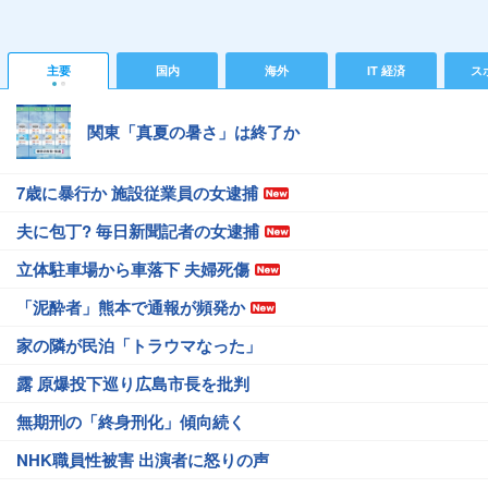
主要
国内
海外
IT 経済
ス
関東「真夏の暑さ」は終了か
7歳に暴行か 施設従業員の女逮捕
夫に包丁? 毎日新聞記者の女逮捕
立体駐車場から車落下 夫婦死傷
「泥酔者」熊本で通報が頻発か
家の隣が民泊「トラウマなった」
露 原爆投下巡り広島市長を批判
無期刑の「終身刑化」傾向続く
NHK職員性被害 出演者に怒りの声