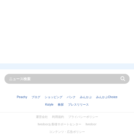
Peachy
ブログ
ショッピング
バンク
みんかぶ
みんかぶChoice
Kstyle
株探
プレスリリース
運営会社
利用規約
プライバシーポリシー
livedoorお客様サポートセンター
livedoor
コンテンツ・広告ポリシー