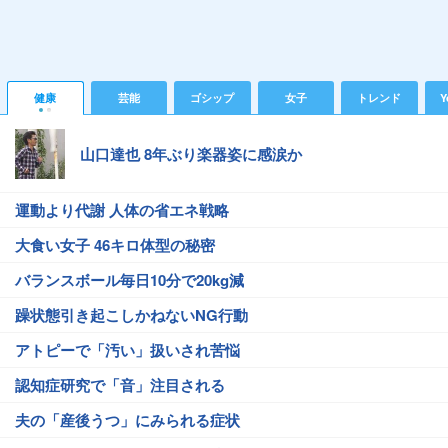
健康
芸能
ゴシップ
女子
トレンド
Y
山口達也 8年ぶり楽器姿に感涙か
運動より代謝 人体の省エネ戦略
大食い女子 46キロ体型の秘密
バランスボール毎日10分で20kg減
躁状態引き起こしかねないNG行動
アトピーで「汚い」扱いされ苦悩
認知症研究で「音」注目される
夫の「産後うつ」にみられる症状