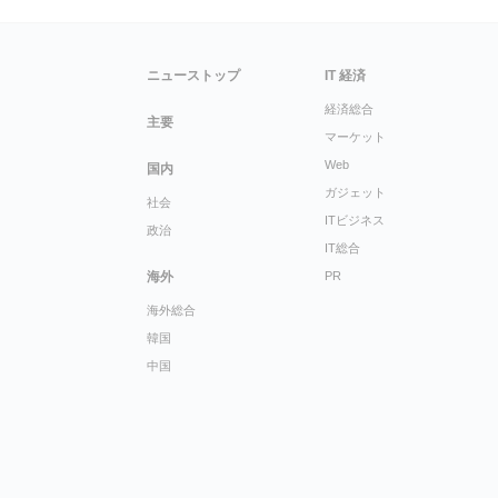
ニューストップ
IT 経済
経済総合
主要
マーケット
Web
国内
ガジェット
社会
ITビジネス
政治
IT総合
海外
PR
海外総合
韓国
中国