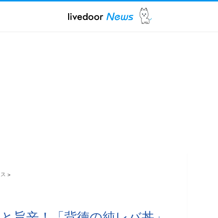
ース
>
と旨辛！「背徳の純レバ丼」