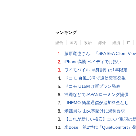
ランキング
総合
国内
政治
海外
経済
IT
1.
藤原竜也さん、「SKYSEA Client View」新CMで「AI労務改善」をアピール 働き方をAIが分析したら「すぐに休んで」と
2.
iPhone高騰 ペイディで月払い
3.
ワイモバイル 単身割引は1年限定
4.
ドコモ 台風13号で通信障害発生
5.
ドコモ U15向け新プラン発表
6.
沖縄などでJAPANローミング提供
7.
LINEMO 衛星通信が追加料金なし
8.
米議員ら 山火事賭けに規制要求
9.
【これが新しい格安】コスパ重視の新CPUを搭載した「 Beelink EQi Wildcat Lake Core 3 304」をレビューします。なんと10G LANも
10.
米Bose、第2世代「QuietComfort」発表 ノイキャン強化、メガネ着用時の低下