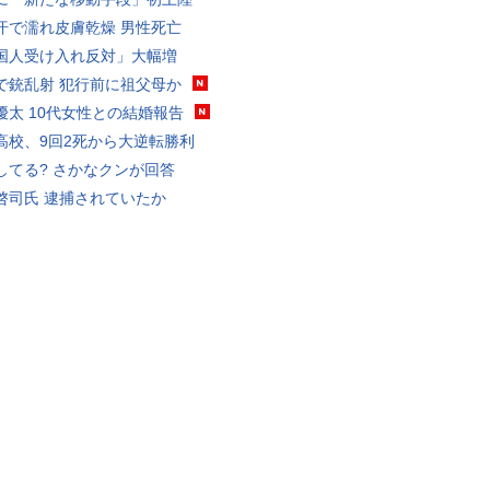
汗で濡れ皮膚乾燥 男性死亡
国人受け入れ反対」大幅増
で銃乱射 犯行前に祖父母か
優太 10代女性との結婚報告
高校、9回2死から大逆転勝利
してる? さかなクンが回答
啓司氏 逮捕されていたか