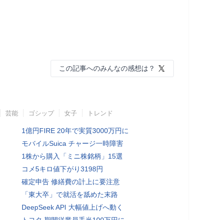
この記事へのみんなの感想は？
芸能
ゴシップ
女子
トレンド
1億円FIRE 20年で実質3000万円に
モバイルSuica チャージ一時障害
1株から購入「ミニ株銘柄」15選
コメ5キロ値下がり3198円
確定申告 修繕費の計上に要注意
「東大卒」で就活を舐めた末路
DeepSeek API 大幅値上げへ動く
トヨタ 期間従業員手当100万円に