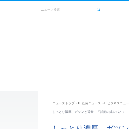
ニューストップ
IT 経済ニュース
ITビジネスニュ
>
>
しっとり濃厚、ガツンと旨辛！「背徳の純レバ丼」
しっとり濃厚、ガツン