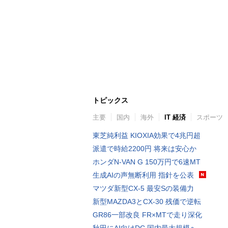
トピックス
主要
国内
海外
IT 経済
スポーツ
東芝純利益 KIOXIA効果で4兆円超
派遣で時給2200円 将来は安心か
ホンダN-VAN G 150万円で6速MT
生成AIの声無断利用 指針を公表
マツダ新型CX-5 最安Sの装備力
新型MAZDA3とCX-30 残価で逆転
GR86一部改良 FR×MTで走り深化
秋田にAI向けDC 国内最大規模へ