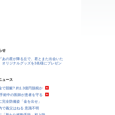
らせ
『あの星が降る丘で、君とまた出会いた
』オリジナルグッズを3名様にプレゼン
ニュース
金で競艇? 約1.3億円脱税か
 手術中の医師が患者を守る
に完全防備姿「金を出せ」
内で義父はねる 意識不明
に「新たな移動手段」初上陸