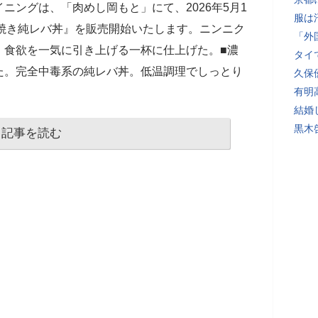
ニングは、「肉めし岡もと」にて、2026年5月1
服は
玉焼き純レバ丼』を販売開始いたします。ニンニク
「外
、食欲を一気に引き上げる一杯に仕上げた。■濃
タイ
た。完全中毒系の純レバ丼。低温調理でしっとり
久保
有明
結婚
黒木
記事を読む