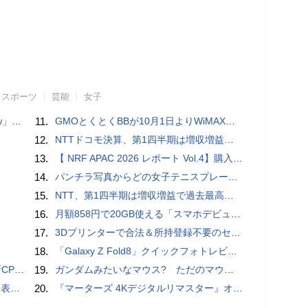
スポーツ
芸能
女子
言われる？
11.
GMOとくとくBBが10月1日よりWiMAXなど月額605円値上げ！全6種の重要変更を徹底解説
12.
NTTドコモ決算、第1四半期は増収増益 通信収入に底打ちの兆し、金融・AIを強化
13.
【 NRF APAC 2026 レポート Vol.4】購入の瞬間に眠る価値 Transaction Momentとリテールの次の成長戦略
14.
パンチラ写真からどの女子テニスプレーヤーのものなのか当てるクイズ「Tennis Upskirts」
15.
NTT、第1四半期は増収増益で過去最高 IOWNや分散GPUの取り組みを説明
16.
月額858円で20GB使える「スマホデビュープラン U15」ドコモが提供、ahamoも割引になる親子割も
17.
3Dプリンターで合法＆所持登録不要のセミオートマチック銃を自作、発砲試験にも成功した猛者が登場
18.
「Galaxy Z Fold8」クイックフォトレビュー
搭載していますよ
19.
ガンダムみたいなマウス? ただのマウスとは違うのだよ1944通りの形状に変更できる驚異のマウス
を抑制
20.
『マーターズ 4Kデジタルリマスター』オールナイト上映、鬼畜な併映作品が決定 全部観たら“生還証”をプレゼント［ホラー通信］