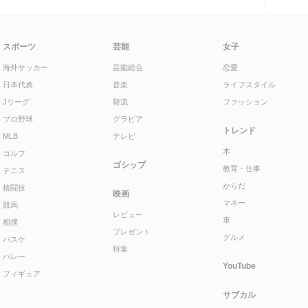
スポーツ
芸能
女子
海外サッカー
芸能総合
恋愛
日本代表
音楽
ライフスタイル
Jリーグ
韓流
ファッション
プロ野球
グラビア
トレンド
MLB
テレビ
本
ゴルフ
ゴシップ
教育・仕事
テニス
からだ
格闘技
映画
マネー
競馬
レビュー
車
相撲
プレゼント
グルメ
バスケ
特集
バレー
YouTube
フィギュア
サブカル