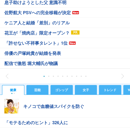
息子助けようとした父 意識不明
佐野航大 PSVへの完全移籍が決定
ケニア人と結婚「差別」のリアル
花王が「焼肉店」限定オープン？
「許せない不祥事タレント」1位
俳優の戸塚純貴が結婚を発表
配信で激怒 堀大輔氏が物議
健康
芸能
ゴシップ
女子
トレンド
Y
キノコで血糖値スパイクを防ぐ
「モテるためのヒント」326人に