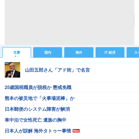
日産自動車のスーパースポーツカー「NISSAN GT-R」(写真提供：日産自動車)
記事へ戻る
#IT 経済ニュース
#経済総合ニュース
主要
国内
海外
IT 経済
ス
山田五郎さん「アド街」で名言
25歳国税職員が脱税か 懲戒免職
熊本の被災地で「火事場泥棒」か
日本郵便のシステム障害が解消
車中泊で女性死亡 遺族の胸中
日本人が誤解 海外タトゥー事情