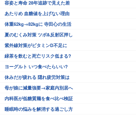
容姿と寿命 28年追跡で見えた差
あたりめ 血糖値を上げない理由
体重62kg→82kgに 寺田心の生活
夏のむくみ対策 ツボ&反射区押し
紫外線対策がビタミンD不足に
緑茶を飲むと死亡リスク低まる?
ヨーグルト いつ食べたらいい?
休みだが疲れる 隠れ疲労対策は
母が娘に減量強要→家庭内別居へ
内科医が低糖質麺を食べ比べ検証
睡眠時の悩みを解消する過ごし方