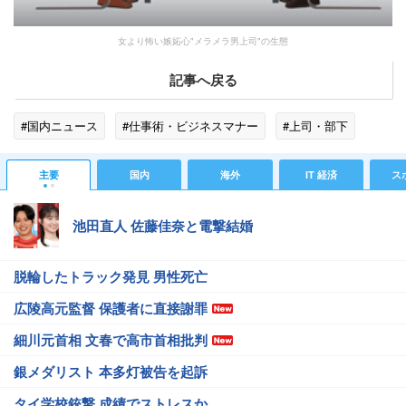
女より怖い嫉妬心"メラメラ男上司"の生態
記事へ戻る
#国内ニュース
#仕事術・ビジネスマナー
#上司・部下
主要
国内
海外
IT 経済
ス
池田直人 佐藤佳奈と電撃結婚
脱輪したトラック発見 男性死亡
広陵高元監督 保護者に直接謝罪
細川元首相 文春で高市首相批判
銀メダリスト 本多灯被告を起訴
タイ学校銃撃 成績でストレスか