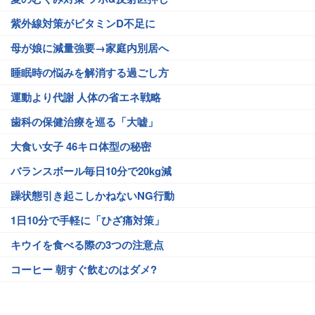
紫外線対策がビタミンD不足に
母が娘に減量強要→家庭内別居へ
睡眠時の悩みを解消する過ごし方
運動より代謝 人体の省エネ戦略
歯科の保健治療を巡る「大嘘」
大食い女子 46キロ体型の秘密
バランスボール毎日10分で20kg減
躁状態引き起こしかねないNG行動
1日10分で手軽に「ひざ痛対策」
キウイを食べる際の3つの注意点
コーヒー 朝すぐ飲むのはダメ?