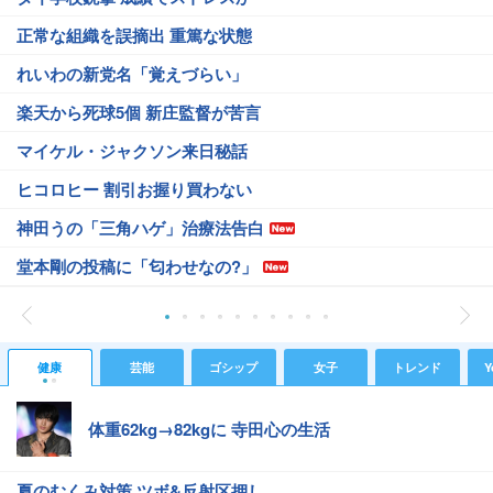
正常な組織を誤摘出 重篤な状態
れいわの新党名「覚えづらい」
楽天から死球5個 新庄監督が苦言
マイケル・ジャクソン来日秘話
ヒコロヒー 割引お握り買わない
神田うの「三角ハゲ」治療法告白
堂本剛の投稿に「匂わせなの?」
健康
芸能
ゴシップ
女子
トレンド
Y
体重62kg→82kgに 寺田心の生活
夏のむくみ対策 ツボ&反射区押し