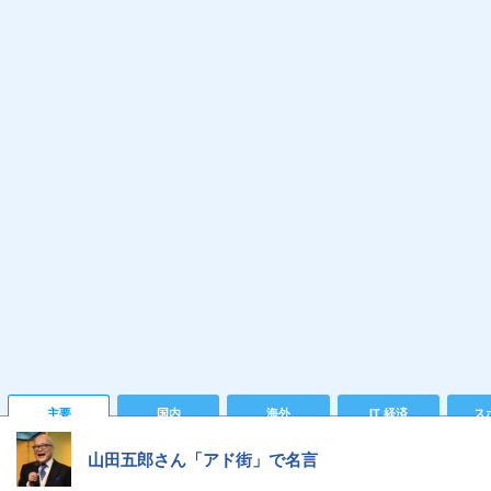
主要
国内
海外
IT 経済
ス
山田五郎さん「アド街」で名言