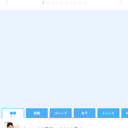
健康
芸能
ゴシップ
女子
トレンド
Y