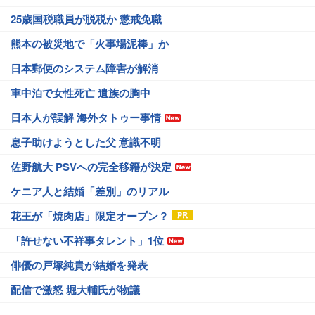
25歳国税職員が脱税か 懲戒免職
熊本の被災地で「火事場泥棒」か
日本郵便のシステム障害が解消
車中泊で女性死亡 遺族の胸中
日本人が誤解 海外タトゥー事情
息子助けようとした父 意識不明
佐野航大 PSVへの完全移籍が決定
ケニア人と結婚「差別」のリアル
花王が「焼肉店」限定オープン？
「許せない不祥事タレント」1位
俳優の戸塚純貴が結婚を発表
配信で激怒 堀大輔氏が物議