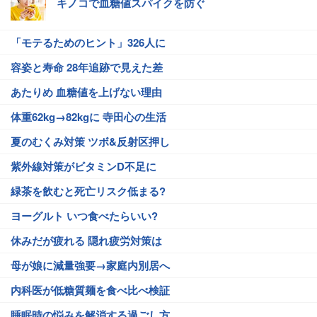
キノコで血糖値スパイクを防ぐ
「モテるためのヒント」326人に
容姿と寿命 28年追跡で見えた差
あたりめ 血糖値を上げない理由
体重62kg→82kgに 寺田心の生活
夏のむくみ対策 ツボ&反射区押し
紫外線対策がビタミンD不足に
緑茶を飲むと死亡リスク低まる?
ヨーグルト いつ食べたらいい?
休みだが疲れる 隠れ疲労対策は
母が娘に減量強要→家庭内別居へ
内科医が低糖質麺を食べ比べ検証
睡眠時の悩みを解消する過ごし方