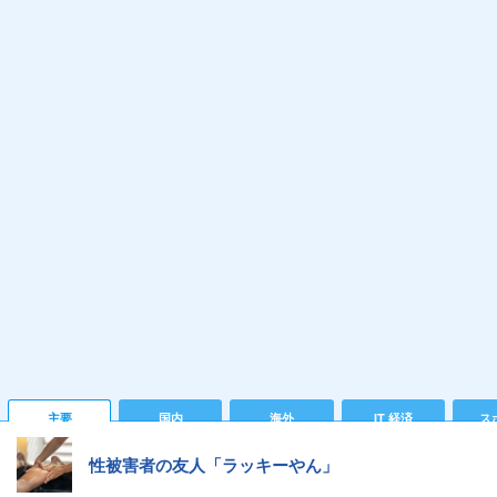
主要
国内
海外
IT 経済
ス
性被害者の友人「ラッキーやん」