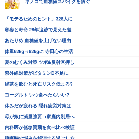
キノコで血糖値スパイクを防ぐ
「モテるためのヒント」326人に
容姿と寿命 28年追跡で見えた差
あたりめ 血糖値を上げない理由
体重62kg→82kgに 寺田心の生活
夏のむくみ対策 ツボ&反射区押し
紫外線対策がビタミンD不足に
緑茶を飲むと死亡リスク低まる?
ヨーグルト いつ食べたらいい?
休みだが疲れる 隠れ疲労対策は
母が娘に減量強要→家庭内別居へ
内科医が低糖質麺を食べ比べ検証
睡眠時の悩みを解消する過ごし方