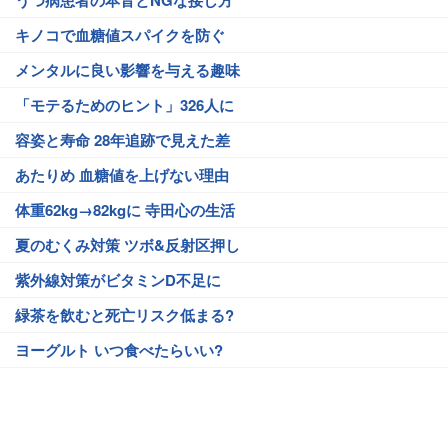
うつ病患者の本音とNGな接し方
キノコで血糖値スパイクを防ぐ
メンタルに良い影響を与える趣味
「モテるためのヒント」326人に
容姿と寿命 28年追跡で見えた差
あたりめ 血糖値を上げない理由
体重62kg→82kgに 寺田心の生活
夏のむくみ対策 ツボ&反射区押し
紫外線対策がビタミンD不足に
緑茶を飲むと死亡リスク低まる?
ヨーグルト いつ食べたらいい?