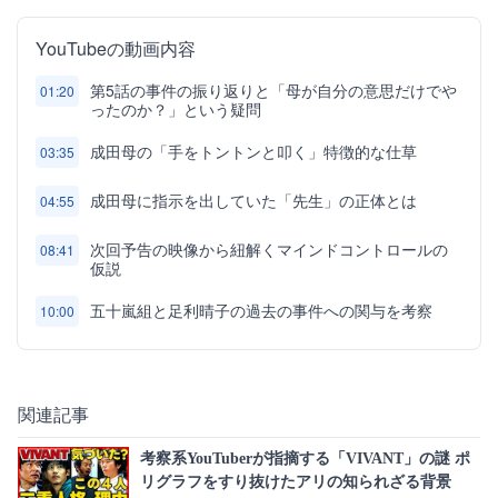
YouTubeの動画内容
第5話の事件の振り返りと「母が自分の意思だけでや
01:20
ったのか？」という疑問
成田母の「手をトントンと叩く」特徴的な仕草
03:35
成田母に指示を出していた「先生」の正体とは
04:55
次回予告の映像から紐解くマインドコントロールの
08:41
仮説
五十嵐組と足利晴子の過去の事件への関与を考察
10:00
関連記事
考察系YouTuberが指摘する「VIVANT」の謎 ポ
リグラフをすり抜けたアリの知られざる背景