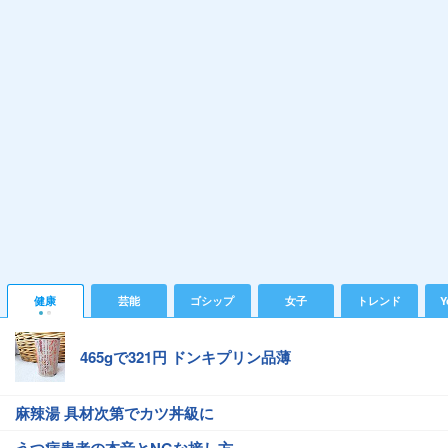
健康
芸能
ゴシップ
女子
トレンド
Y
465gで321円 ドンキプリン品薄
麻辣湯 具材次第でカツ丼級に