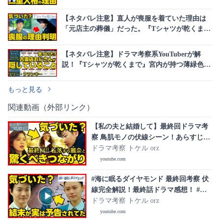
【ネタバレ注意】直人が喪服を着ていた理由は
「元店主の葬儀」だった。『Tシャツが乾くま
で』に隠された充の運命
【ネタバレ注意】ドラマ考察系YouTuberが解
説！『Tシャツが乾くまで』宮内が持つ薄緑色の
本と「夫に言えない話」の裏側
もっと見る
関連動画（外部リンク）
【私の夫と結婚して】最終回ドラマ考
察 鳥肌モノの伏線シーン！あらすじネ
タバレ感想予想 Amazonオリジナル 韓
ドラマ考察 トケル orz
国 韓流
youtube.com
#海に眠るダイヤモンド 最終回考察 伏
線完全解説！最終話ドラマ感想！ #ラ
ストマイル #海に眠るダイアモンド
ドラマ考察 トケル orz
youtube.com