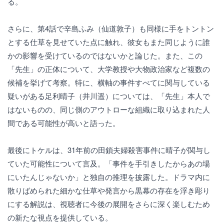
る。
さらに、第4話で辛島ふみ（仙道敦子）も同様に手をトントン
とする仕草を見せていた点に触れ、彼女もまた同じように誰
かの影響を受けているのではないかと論じた。また、この
「先生」の正体について、大学教授や大物政治家など複数の
候補を挙げて考察。特に、横軸の事件すべてに関与している
疑いがある足利晴子（井川遥）については、「先生」本人で
はないものの、同じ側のアウトローな組織に取り込まれた人
間である可能性が高いと語った。
最後にトケルは、31年前の田鎖夫婦殺害事件に晴子が関与し
ていた可能性について言及。「事件を手引きしたからあの場
にいたんじゃないか」と独自の推理を披露した。ドラマ内に
散りばめられた細かな仕草や発言から黒幕の存在を浮き彫り
にする解説は、視聴者に今後の展開をさらに深く楽しむため
の新たな視点を提供している。