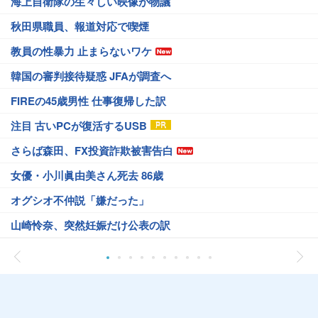
海上自衛隊の生々しい映像が物議
秋田県職員、報道対応で喫煙
教員の性暴力 止まらないワケ
韓国の審判接待疑惑 JFAが調査へ
FIREの45歳男性 仕事復帰した訳
注目 古いPCが復活するUSB
さらば森田、FX投資詐欺被害告白
女優・小川眞由美さん死去 86歳
オグシオ不仲説「嫌だった」
山崎怜奈、突然妊娠だけ公表の訳