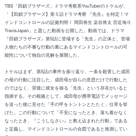
TBS「田鎖ブラザーズ」ドラマ考察系YouTuberのトケルが、
「【田鎖ブラザーズ】第５話ドラマ考察 『先生』を特定！マ
インドコントロールの証拠判明！ 岡田将生 染谷将太 宮近海斗
TravisJapan」と題した動画を公開した。動画では、ドラマ
『田鎖ブラザーズ』第5話に登場する「先生」の正体と、登場
人物たちの不審な行動の裏にあるマインドコントロールの可
能性について独自の見解を展開した。
トケルはまず、第5話の事件を振り返り、一条を殺害した成田
の母の行動に注目した。成田母が自らの意思だけで行動した
のではなく、背後に彼女を操る「先生」という存在がいると
指摘する。その根拠として、成田母が携帯電話でメッセージ
を送った後に見せた「手の甲をトントンとたたく」仕草を挙
げた。この行動について「不安になったとき、落ち着かなく
なったとき、『こうしなさい』と教え込まれた行動」である
と定義し、マインドコントロールの合図であると推測してい