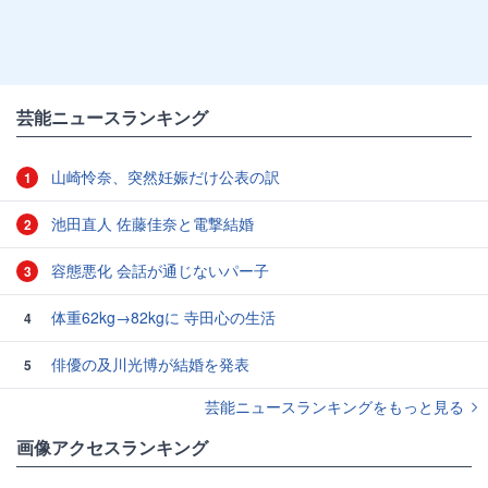
芸能ニュースランキング
山崎怜奈、突然妊娠だけ公表の訳
1
池田直人 佐藤佳奈と電撃結婚
2
容態悪化 会話が通じないパー子
3
体重62kg→82kgに 寺田心の生活
4
俳優の及川光博が結婚を発表
5
芸能ニュースランキングをもっと見る
画像アクセスランキング