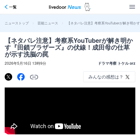
一覧
>
>
【ネタバレ注意】考察系YouTuberが解き
ニューストップ
芸能ニュース
【ネタバレ注意】考察系YouTuberが解き明か
す『田鎖ブラザーズ』の伏線！成田母の仕草
が示す洗脳の罠
2026年5月16日 13時9分
ドラマ考察 トケル orz
みんなの感想は？