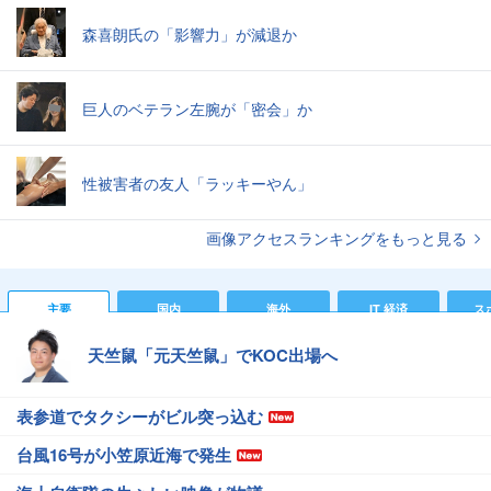
森喜朗氏の「影響力」が減退か
巨人のベテラン左腕が「密会」か
性被害者の友人「ラッキーやん」
画像アクセスランキングをもっと見る
主要
国内
海外
IT 経済
ス
天竺鼠「元天竺鼠」でKOC出場へ
表参道でタクシーがビル突っ込む
台風16号が小笠原近海で発生