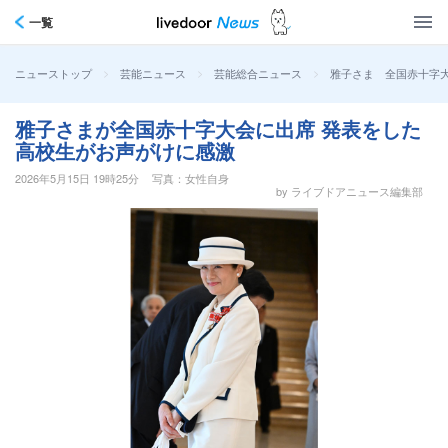
一覧
>
>
>
雅子さま 全国赤十字大
ニューストップ
芸能ニュース
芸能総合ニュース
雅子さまが全国赤十字大会に出席 発表をした
高校生がお声がけに感激
2026年5月15日 19時25分
写真：女性自身
by ライブドアニュース編集部