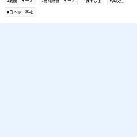
#芸能ニュース
#芸能総合ニュース
#雅子さま
#高校生
#日本赤十字社