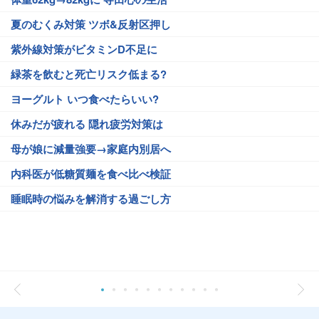
夏のむくみ対策 ツボ&反射区押し
紫外線対策がビタミンD不足に
緑茶を飲むと死亡リスク低まる?
ヨーグルト いつ食べたらいい?
休みだが疲れる 隠れ疲労対策は
母が娘に減量強要→家庭内別居へ
内科医が低糖質麺を食べ比べ検証
睡眠時の悩みを解消する過ごし方