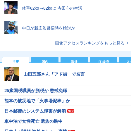
体重62kg→82kgに 寺田心の生活
中日が新庄監督招聘を検討か
画像アクセスランキングをもっと見る
主要
国内
海外
IT 経済
ス
山田五郎さん「アド街」で名言
25歳国税職員が脱税か 懲戒免職
熊本の被災地で「火事場泥棒」か
日本郵便のシステム障害が解消
車中泊で女性死亡 遺族の胸中