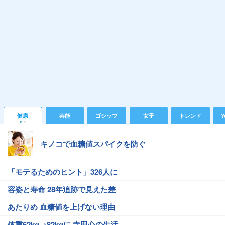
健康
芸能
ゴシップ
女子
トレンド
Y
キノコで血糖値スパイクを防ぐ
「モテるためのヒント」326人に
容姿と寿命 28年追跡で見えた差
あたりめ 血糖値を上げない理由
体重62kg→82kgに 寺田心の生活