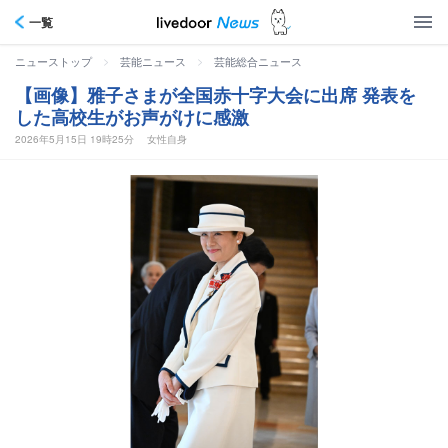
一覧
>
>
ニューストップ
芸能ニュース
芸能総合ニュース
【画像】雅子さまが全国赤十字大会に出席 発表を
した高校生がお声がけに感激
2026年5月15日 19時25分
女性自身