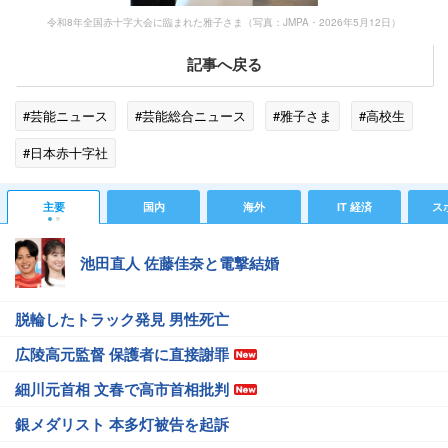
令和8年全国赤十字大会に臨まれた雅子さま（写真：JMPA・2026年5月12日）
記事へ戻る
#芸能ニュース
#芸能総合ニュース
#雅子さま
#高校生
#日本赤十字社
主要
国内
海外
IT 経済
ス
池田直人 佐藤佳奈と電撃結婚
脱輪したトラック発見 男性死亡
広陵高元監督 保護者に直接謝罪
細川元首相 文春で高市首相批判
銀メダリスト 本多灯被告を起訴