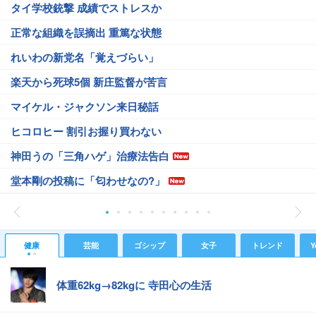
タイ学校銃撃 成績でストレスか
正常な組織を誤摘出 重篤な状態
れいわの新党名「覚えづらい」
楽天から死球5個 新庄監督が苦言
マイケル・ジャクソン来日秘話
ヒコロヒー 割引お握り買わない
神田うの「三角ハゲ」治療法告白
堂本剛の投稿に「匂わせなの?」
健康
芸能
ゴシップ
女子
トレンド
Y
体重62kg→82kgに 寺田心の生活