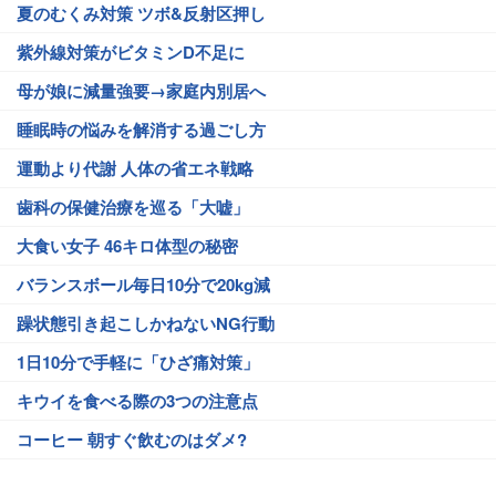
夏のむくみ対策 ツボ&反射区押し
紫外線対策がビタミンD不足に
母が娘に減量強要→家庭内別居へ
睡眠時の悩みを解消する過ごし方
運動より代謝 人体の省エネ戦略
歯科の保健治療を巡る「大嘘」
大食い女子 46キロ体型の秘密
バランスボール毎日10分で20kg減
躁状態引き起こしかねないNG行動
1日10分で手軽に「ひざ痛対策」
キウイを食べる際の3つの注意点
コーヒー 朝すぐ飲むのはダメ?