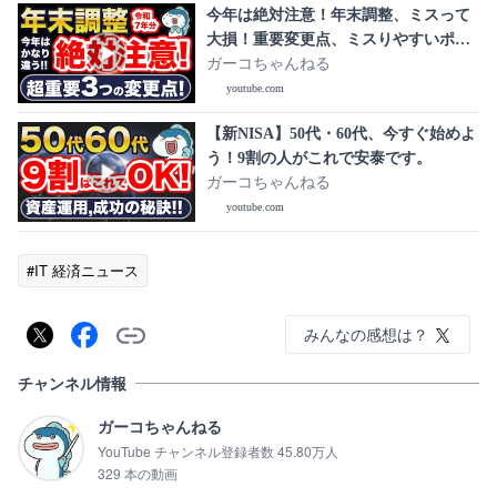
今年は絶対注意！年末調整、ミスって
大損！重要変更点、ミスりやすいポイ
ント解説！
ガーコちゃんねる
youtube.com
【新NISA】50代・60代、今すぐ始めよ
う！9割の人がこれで安泰です。
ガーコちゃんねる
youtube.com
#IT 経済ニュース
みんなの感想は？
チャンネル情報
ガーコちゃんねる
YouTube チャンネル登録者数 45.80万人
329 本の動画