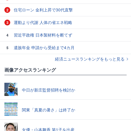
住宅ローン 金利上昇で30代直撃
2
運動より代謝 人体の省エネ戦略
3
習近平政権 日本製材料を断てず
4
遺族年金 申請から受給まで4カ月
5
経済ニュースランキングをもっと見る
画像アクセスランキング
中日が新庄監督招聘を検討か
関東「真夏の暑さ」は終了か
女優・山本舞香 第1子を出産