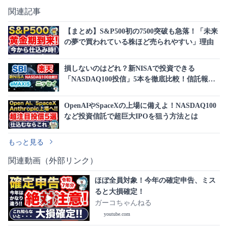
関連記事
【まとめ】S&P500初の7500突破も急落！「未来
の夢で買われている株ほど売られやすい」理由
損しないのはどれ？新NISAで投資できる
「NASDAQ100投信」5本を徹底比較！信託報酬
で1,500万円の差も
OpenAIやSpaceXの上場に備えよ！NASDAQ100
など投資信託で超巨大IPOを狙う方法とは
もっと見る
関連動画（外部リンク）
ほぼ全員対象！今年の確定申告、ミス
ると大損確定！
ガーコちゃんねる
youtube.com