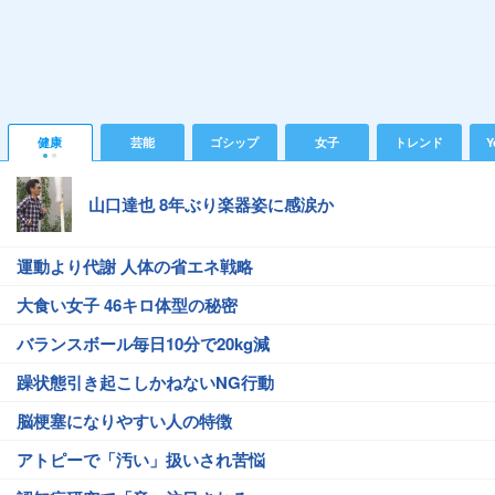
健康
芸能
ゴシップ
女子
トレンド
Y
山口達也 8年ぶり楽器姿に感涙か
運動より代謝 人体の省エネ戦略
大食い女子 46キロ体型の秘密
バランスボール毎日10分で20kg減
躁状態引き起こしかねないNG行動
脳梗塞になりやすい人の特徴
アトピーで「汚い」扱いされ苦悩