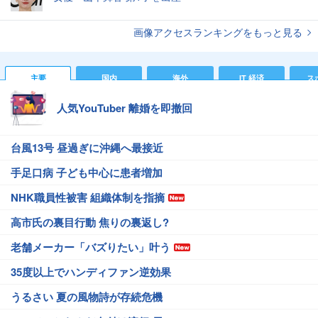
画像アクセスランキングをもっと見る
主要
国内
海外
IT 経済
ス
人気YouTuber 離婚を即撤回
台風13号 昼過ぎに沖縄へ最接近
手足口病 子ども中心に患者増加
NHK職員性被害 組織体制を指摘
高市氏の裏目行動 焦りの裏返し?
老舗メーカー「バズりたい」叶う
35度以上でハンディファン逆効果
うるさい 夏の風物詩が存続危機