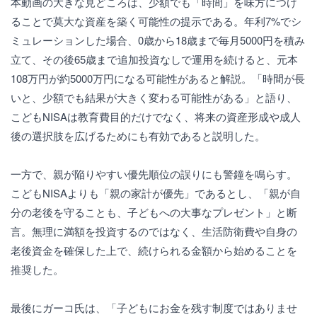
本動画の大きな見どころは、少額でも「時間」を味方につけ
ることで莫大な資産を築く可能性の提示である。年利7%でシ
ミュレーションした場合、0歳から18歳まで毎月5000円を積み
立て、その後65歳まで追加投資なしで運用を続けると、元本
108万円が約5000万円になる可能性があると解説。「時間が長
いと、少額でも結果が大きく変わる可能性がある」と語り、
こどもNISAは教育費目的だけでなく、将来の資産形成や成人
後の選択肢を広げるためにも有効であると説明した。
一方で、親が陥りやすい優先順位の誤りにも警鐘を鳴らす。
こどもNISAよりも「親の家計が優先」であるとし、「親が自
分の老後を守ることも、子どもへの大事なプレゼント」と断
言。無理に満額を投資するのではなく、生活防衛費や自身の
老後資金を確保した上で、続けられる金額から始めることを
推奨した。
最後にガーコ氏は、「子どもにお金を残す制度ではありませ