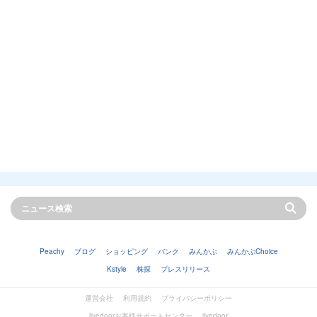
Peachy
ブログ
ショッピング
バンク
みんかぶ
みんかぶChoice
Kstyle
株探
プレスリリース
運営会社
利用規約
プライバシーポリシー
livedoorお客様サポートセンター
livedoor