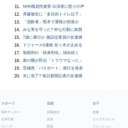
11.
NHK職員性被害 出演者に怒りの声
12.
斉藤被告に「多目的トイレ以下」
13.
「泥酔者」熊本で通報が頻発か
14.
みな実を守った? 粋な行動に称賛
15.
7歳に暴行か 施設従業員の女逮捕
16.
ドジャース6連敗 佐々木が止める
17.
無期刑の「終身刑化」傾向続く
18.
家の隣が民泊「トラウマなった」
19.
茨城県「パスポート」発行を発表
20.
夫に包丁? 毎日新聞記者の女逮捕
スポーツ
芸能
女子
海外サッカー
芸能総合
恋愛
日本代表
音楽
ライフスタイル
Jリーグ
韓流
ファッション