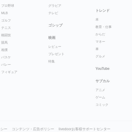
プロ野球
グラビア
トレンド
MLB
テレビ
本
ゴルフ
ゴシップ
教育・仕事
テニス
からだ
格闘技
映画
マネー
競馬
レビュー
車
相撲
プレゼント
グルメ
バスケ
特集
バレー
YouTube
フィギュア
サブカル
アニメ
ゲーム
コミック
リシー
コンテンツ・広告ポリシー
livedoorお客様サポートセンター