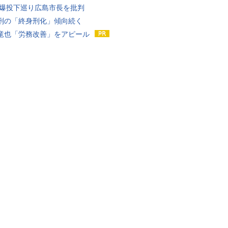
原爆投下巡り広島市長を批判
刑の「終身刑化」傾向続く
竜也「労務改善」をアピール