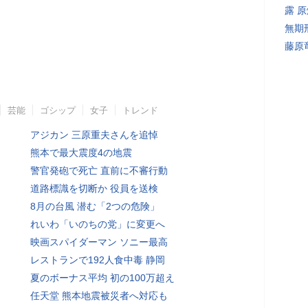
露 
無期
藤原
芸能
ゴシップ
女子
トレンド
アジカン 三原重夫さんを追悼
熊本で最大震度4の地震
警官発砲で死亡 直前に不審行動
道路標識を切断か 役員を送検
8月の台風 潜む「2つの危険」
れいわ「いのちの党」に変更へ
映画スパイダーマン ソニー最高
レストランで192人食中毒 静岡
夏のボーナス平均 初の100万超え
任天堂 熊本地震被災者へ対応も