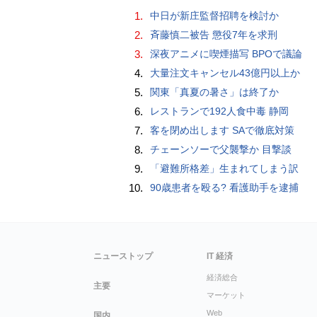
1.
中日が新庄監督招聘を検討か
2.
斉藤慎二被告 懲役7年を求刑
3.
深夜アニメに喫煙描写 BPOで議論
4.
大量注文キャンセル43億円以上か
5.
関東「真夏の暑さ」は終了か
6.
レストランで192人食中毒 静岡
7.
客を閉め出します SAで徹底対策
8.
チェーンソーで父襲撃か 目撃談
9.
「避難所格差」生まれてしまう訳
10.
90歳患者を殴る? 看護助手を逮捕
ニューストップ
IT 経済
経済総合
主要
マーケット
Web
国内