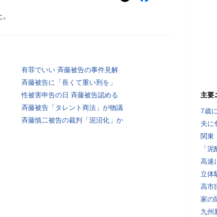
た。
有罪でいい 斉藤被告の事件見解
斉藤被告に「長くて重い刑を」
性被害申告の日 斉藤被告認める
主要
斉藤被告「タレント商法」が物議
7歳
斉藤慎二被告の裁判「泥沼化」か
夫に
関東
「泥
高速
立体
高市
家の
九州