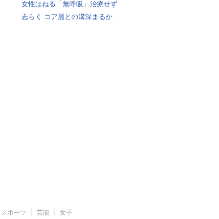
女性はねる「無呼吸」治療せず
志らく コア層との溝深まるか
スポーツ
芸能
女子