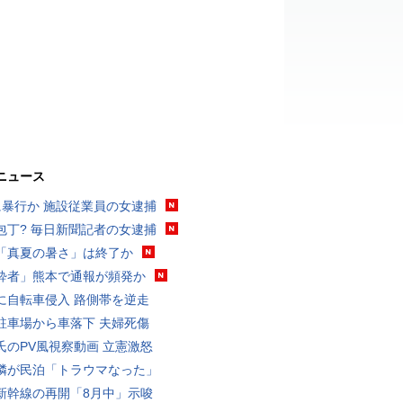
ニュース
に暴行か 施設従業員の女逮捕
包丁? 毎日新聞記者の女逮捕
「真夏の暑さ」は終了か
酔者」熊本で通報が頻発か
に自転車侵入 路側帯を逆走
駐車場から車落下 夫婦死傷
氏のPV風視察動画 立憲激怒
隣が民泊「トラウマなった」
新幹線の再開「8月中」示唆