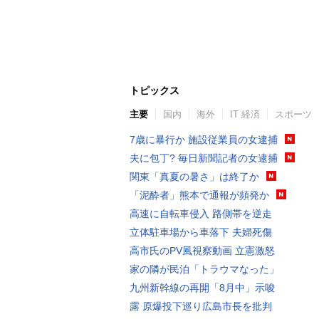
トピックス
主要
国内
海外
IT 経済
スポーツ
7歳に暴行か 施設従業員の女逮捕
夫に包丁? 毎日新聞記者の女逮捕
関東「真夏の暑さ」は終了か
「泥酔者」熊本で通報が頻発か
高速に自転車侵入 路側帯を逆走
立体駐車場から車落下 夫婦死傷
高市氏のPV風視察動画 立憲激怒
家の隣が民泊「トラウマなった」
九州新幹線の再開「8月中」示唆
露 原爆投下巡り広島市長を批判