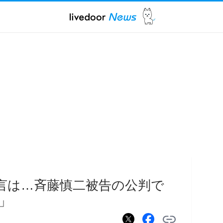
言は…斉藤慎二被告の公判で
」