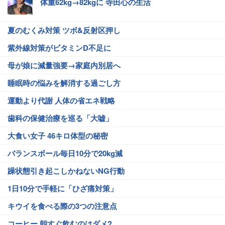
体重62kg→82kgに 寺田心の生活
夏のむくみ対策 ツボ&反射区押し
紫外線対策がビタミンD不足に
母が娘に減量強要→家庭内別居へ
睡眠時の悩みを解消する過ごし方
運動より代謝 人体の省エネ戦略
歯科の保健治療を巡る「大嘘」
大食い女子 46キロ体型の秘密
バランスボール毎日10分で20kg減
躁状態引き起こしかねないNG行動
1日10分で手軽に「ひざ痛対策」
キウイを食べる際の3つの注意点
コーヒー 朝すぐ飲むのはダメ?