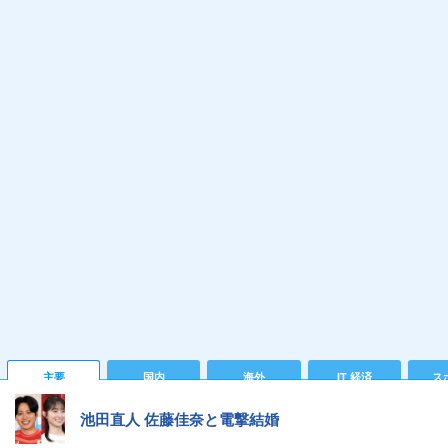
主要
国内
海外
IT 経済
ス
池田直人 佐藤佳奈と電撃結婚