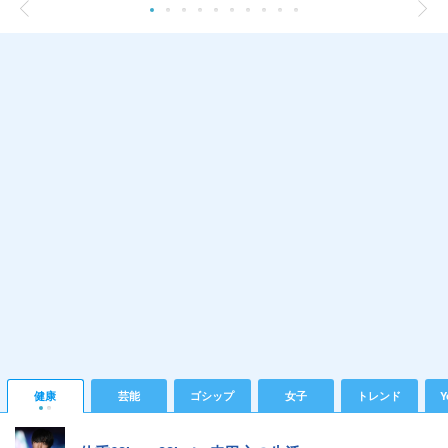
健康
芸能
ゴシップ
女子
トレンド
Y