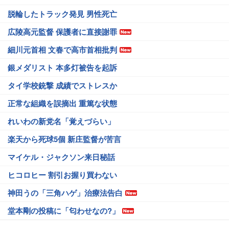
脱輪したトラック発見 男性死亡
広陵高元監督 保護者に直接謝罪
細川元首相 文春で高市首相批判
銀メダリスト 本多灯被告を起訴
タイ学校銃撃 成績でストレスか
正常な組織を誤摘出 重篤な状態
れいわの新党名「覚えづらい」
楽天から死球5個 新庄監督が苦言
マイケル・ジャクソン来日秘話
ヒコロヒー 割引お握り買わない
神田うの「三角ハゲ」治療法告白
堂本剛の投稿に「匂わせなの?」