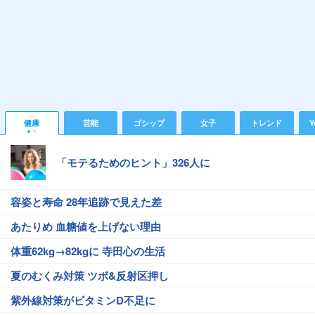
健康
芸能
ゴシップ
女子
トレンド
Y
「モテるためのヒント」326人に
容姿と寿命 28年追跡で見えた差
あたりめ 血糖値を上げない理由
体重62kg→82kgに 寺田心の生活
夏のむくみ対策 ツボ&反射区押し
紫外線対策がビタミンD不足に