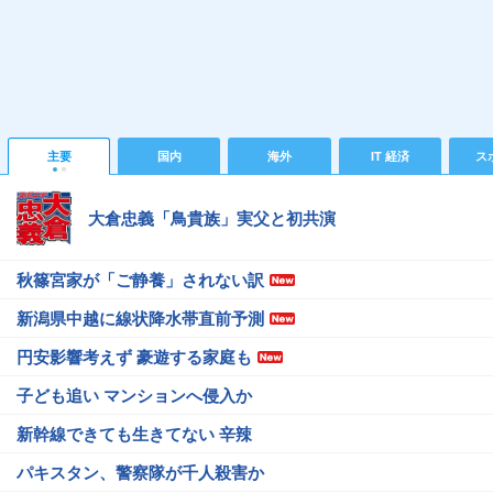
主要
国内
海外
IT 経済
ス
大倉忠義「鳥貴族」実父と初共演
秋篠宮家が「ご静養」されない訳
新潟県中越に線状降水帯直前予測
円安影響考えず 豪遊する家庭も
子ども追い マンションへ侵入か
新幹線できても生きてない 辛辣
パキスタン、警察隊が千人殺害か