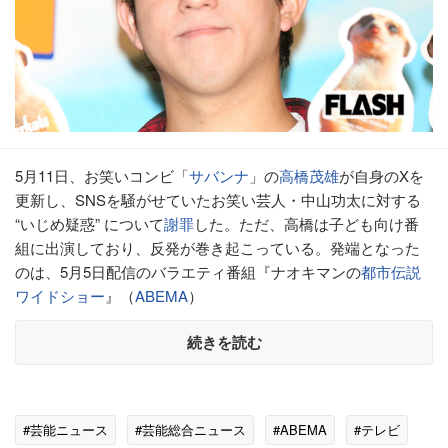
5月11日、お笑いコンビ「
サバンナ
」の
高橋茂雄
が自身のXを
更新し、SNSを騒がせていたお笑い芸人・中山功太に対する
“いじめ疑惑” について
謝罪
した。ただ、高橋は子ども向け番
組に出演しており、反発が巻き起こっている。発端となった
のは、5月5日配信のバラエティ番組『ナオキマンの
都市伝説
ワイドショー
』（
ABEMA
）
続きを読む
#芸能ニュース
#芸能総合ニュース
#ABEMA
#テレビ