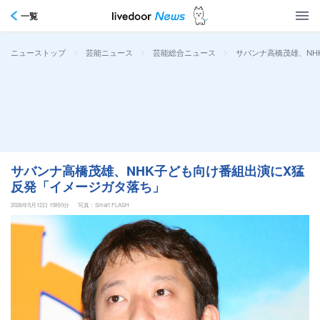
一覧
>
>
>
サバンナ高橋茂雄、NH
ニューストップ
芸能ニュース
芸能総合ニュース
サバンナ高橋茂雄、NHK子ども向け番組出演にX猛
反発「イメージガタ落ち」
2026年5月12日 15時0分
写真：Smart FLASH