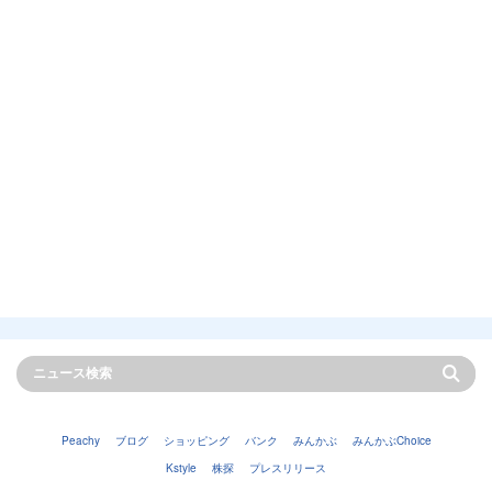
Peachy
ブログ
ショッピング
バンク
みんかぶ
みんかぶChoice
Kstyle
株探
プレスリリース