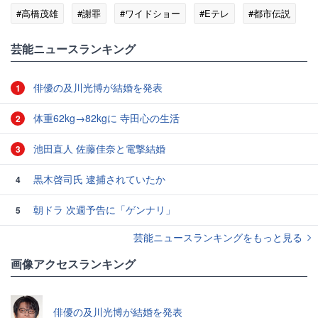
#高橋茂雄
#謝罪
#ワイドショー
#Eテレ
#都市伝説
#サバンナ
芸能ニュースランキング
俳優の及川光博が結婚を発表
1
体重62kg→82kgに 寺田心の生活
2
池田直人 佐藤佳奈と電撃結婚
3
黒木啓司氏 逮捕されていたか
4
朝ドラ 次週予告に「ゲンナリ」
5
芸能ニュースランキングをもっと見る
画像アクセスランキング
俳優の及川光博が結婚を発表