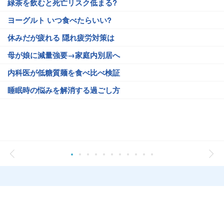
緑茶を飲むと死亡リスク低まる?
ヨーグルト いつ食べたらいい?
休みだが疲れる 隠れ疲労対策は
母が娘に減量強要→家庭内別居へ
内科医が低糖質麺を食べ比べ検証
睡眠時の悩みを解消する過ごし方