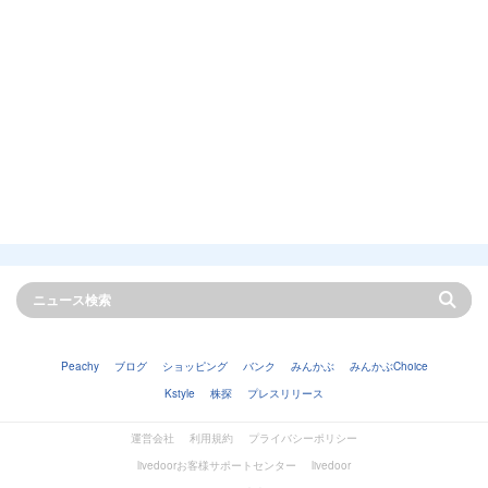
Peachy
ブログ
ショッピング
バンク
みんかぶ
みんかぶChoice
Kstyle
株探
プレスリリース
運営会社
利用規約
プライバシーポリシー
livedoorお客様サポートセンター
livedoor