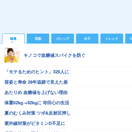
健康
芸能
ゴシップ
女子
トレンド
Y
キノコで血糖値スパイクを防ぐ
「モテるためのヒント」326人に
容姿と寿命 28年追跡で見えた差
あたりめ 血糖値を上げない理由
体重62kg→82kgに 寺田心の生活
夏のむくみ対策 ツボ&反射区押し
紫外線対策がビタミンD不足に