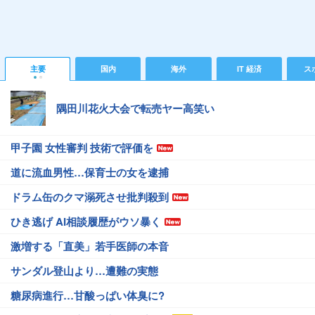
主要
国内
海外
IT 経済
ス
隅田川花火大会で転売ヤー高笑い
甲子園 女性審判 技術で評価を
道に流血男性…保育士の女を逮捕
ドラム缶のクマ溺死させ批判殺到
ひき逃げ AI相談履歴がウソ暴く
激増する「直美」若手医師の本音
サンダル登山より…遭難の実態
糖尿病進行…甘酸っぱい体臭に?