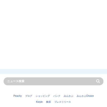
Peachy
ブログ
ショッピング
バンク
みんかぶ
みんかぶChoice
Kstyle
株探
プレスリリース