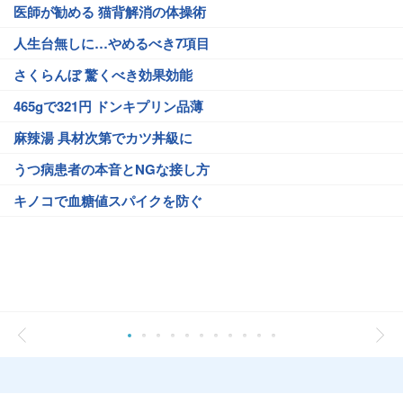
医師が勧める 猫背解消の体操術
人生台無しに…やめるべき7項目
さくらんぼ 驚くべき効果効能
465gで321円 ドンキプリン品薄
麻辣湯 具材次第でカツ丼級に
うつ病患者の本音とNGな接し方
キノコで血糖値スパイクを防ぐ