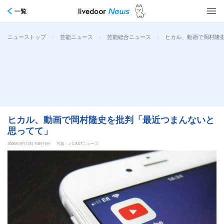
一覧
>
>
>
ヒカル、動画で岡村隆
ニューストップ
芸能ニュース
芸能総合ニュース
ヒカル、動画で岡村隆史を批判「最近つまんないと
思ってて」
2026年5月12日 16時15分
写真：J-CASTニュース