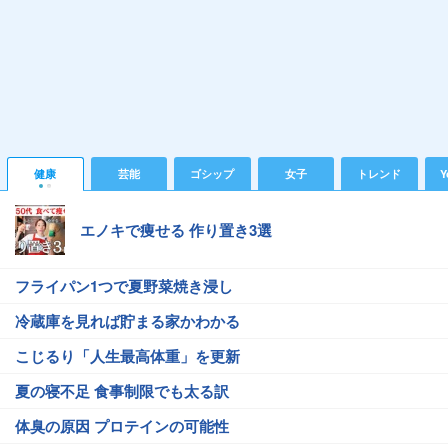
健康
芸能
ゴシップ
女子
トレンド
Y
エノキで痩せる 作り置き3選
フライパン1つで夏野菜焼き浸し
冷蔵庫を見れば貯まる家かわかる
こじるり「人生最高体重」を更新
夏の寝不足 食事制限でも太る訳
体臭の原因 プロテインの可能性