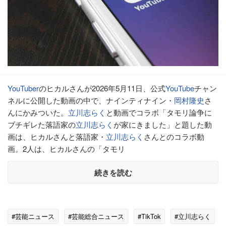
YouTuber
のヒカルさんが2026年5月11日、公式
YouTube
チャン
ネルに公開した動画の中で、ナインティナイン・
岡村隆史
さ
んにかみついた。
立川志らく
と動画でコラボ「タモリ論争に
ブチギレた落語家の
立川志らく
が家にきました」と題した動
画は、ヒカルさんと落語家・
立川志らく
さんとのコラボ動
画。2人は、ヒカルさんの「タモリ
続きを読む
#芸能ニュース
#芸能総合ニュース
#TikTok
#立川志らく