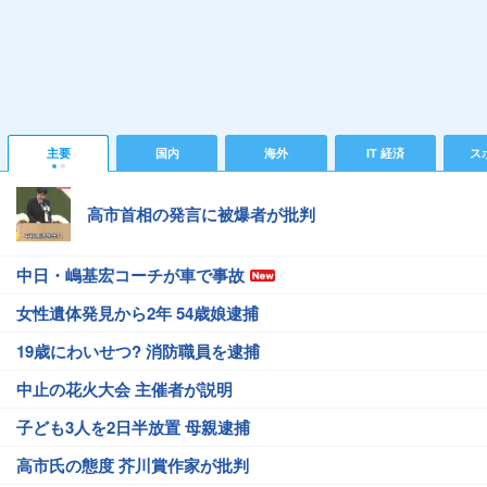
主要
国内
海外
IT 経済
ス
高市首相の発言に被爆者が批判
中日・嶋基宏コーチが車で事故
女性遺体発見から2年 54歳娘逮捕
19歳にわいせつ? 消防職員を逮捕
中止の花火大会 主催者が説明
子ども3人を2日半放置 母親逮捕
高市氏の態度 芥川賞作家が批判