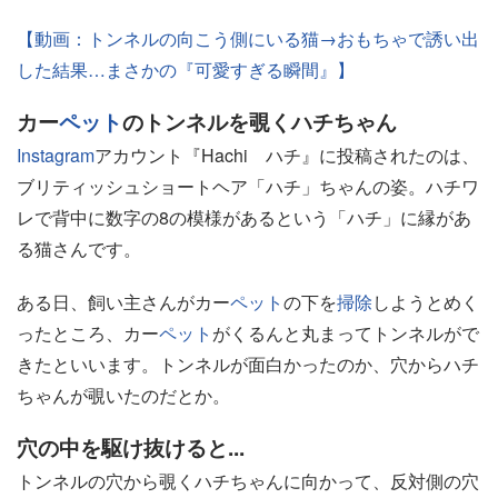
【動画：トンネルの向こう側にいる猫→おもちゃで誘い出
した結果…まさかの『可愛すぎる瞬間』】
カー
ペット
のトンネルを覗くハチちゃん
Instagram
アカウント『Hachi ハチ』に投稿されたのは、
ブリティッシュショートヘア「ハチ」ちゃんの姿。ハチワ
レで背中に数字の8の模様があるという「ハチ」に縁があ
る猫さんです。
ある日、飼い主さんがカー
ペット
の下を
掃除
しようとめく
ったところ、カー
ペット
がくるんと丸まってトンネルがで
きたといいます。トンネルが面白かったのか、穴からハチ
ちゃんが覗いたのだとか。
穴の中を駆け抜けると...
トンネルの穴から覗くハチちゃんに向かって、反対側の穴