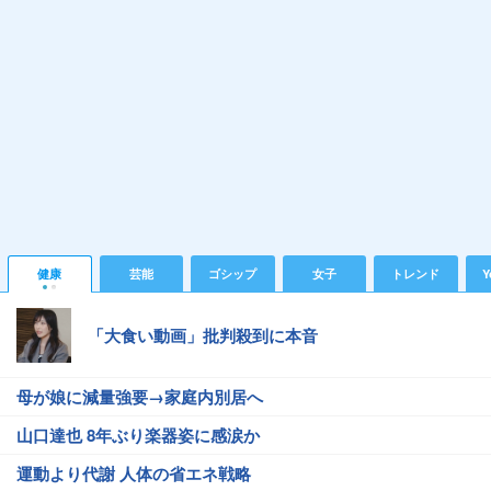
健康
芸能
ゴシップ
女子
トレンド
Y
「大食い動画」批判殺到に本音
母が娘に減量強要→家庭内別居へ
山口達也 8年ぶり楽器姿に感涙か
運動より代謝 人体の省エネ戦略