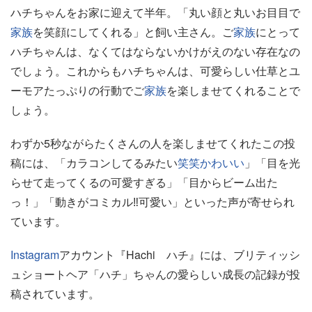
ハチちゃんをお家に迎えて半年。「丸い顔と丸いお目目で
家族
を笑顔にしてくれる」と飼い主さん。ご
家族
にとって
ハチちゃんは、なくてはならないかけがえのない存在なの
でしょう。これからもハチちゃんは、可愛らしい仕草とユ
ーモアたっぷりの行動でご
家族
を楽しませてくれることで
しょう。
わずか5秒ながらたくさんの人を楽しませてくれたこの投
稿には、「カラコンしてるみたい
笑笑
かわいい
」「目を光
らせて走ってくるの可愛すぎる」「目からビーム出た
っ！」「動きがコミカル‼️可愛い」といった声が寄せられ
ています。
Instagram
アカウント『Hachi ハチ』には、ブリティッシ
ュショートヘア「ハチ」ちゃんの愛らしい成長の記録が投
稿されています。