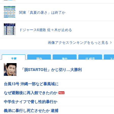
関東「真夏の暑さ」は終了か
ドジャース6連敗 佐々木が止める
画像アクセスランキングをもっと見る
主要
国内
海外
IT 経済
ス
「脱STARTO社」かじ切り…大勝利
台風13号 沖縄一部など暴風域に
なぜ避難後に再入館できたのか
中学生ナイフで脅し性的暴行か
義弟に暴行し死亡させたか 逮捕