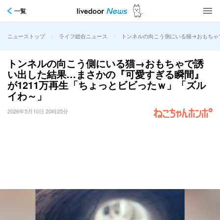
一覧
>
>
トンネルの向こう側にいる猫→おもちゃ
ニューストップ
ライフ総合ニュース
トンネルの向こう側にいる猫→おもちゃで誘
い出した結果…まさかの『可愛すぎる瞬間』
が1211万再生「ちょっとビビったｗ」「ズル
イわ～」
2026年5月10日 20時25分