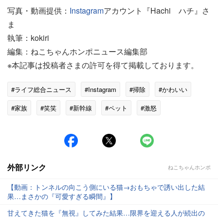
写真・動画提供：
Instagram
アカウント『Hachi ハチ』さ
ま
執筆：kokiri
編集：ねこちゃんホンポニュース編集部
※本記事は投稿者さまの許可を得て掲載しております。
#ライフ総合ニュース
#Instagram
#掃除
#かわいい
#家族
#笑笑
#新幹線
#ペット
#激怒
外部リンク
ねこちゃんホンポ
【動画：トンネルの向こう側にいる猫→おもちゃで誘い出した結
果…まさかの『可愛すぎる瞬間』】
甘えてきた猫を『無視』してみた結果…限界を迎える人が続出の