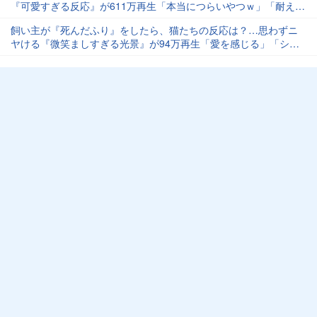
『可愛すぎる反応』が611万再生「本当につらいやつｗ」「耐えら
れない」
飼い主が『死んだふり』をしたら、猫たちの反応は？…思わずニ
ヤける『微笑ましすぎる光景』が94万再生「愛を感じる」「シュ
ールで吹いた」