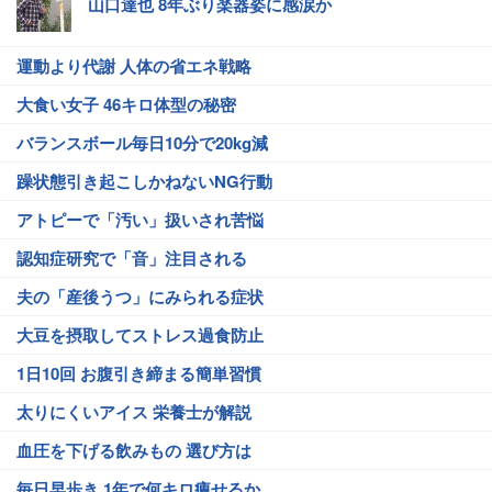
山口達也 8年ぶり楽器姿に感涙か
運動より代謝 人体の省エネ戦略
大食い女子 46キロ体型の秘密
バランスボール毎日10分で20kg減
躁状態引き起こしかねないNG行動
アトピーで「汚い」扱いされ苦悩
認知症研究で「音」注目される
夫の「産後うつ」にみられる症状
大豆を摂取してストレス過食防止
1日10回 お腹引き締まる簡単習慣
太りにくいアイス 栄養士が解説
血圧を下げる飲みもの 選び方は
毎日早歩き 1年で何キロ痩せるか