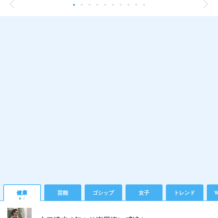
健康
芸能
ゴシップ
女子
トレンド
Y