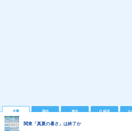
主要
国内
海外
IT 経済
ス
関東「真夏の暑さ」は終了か