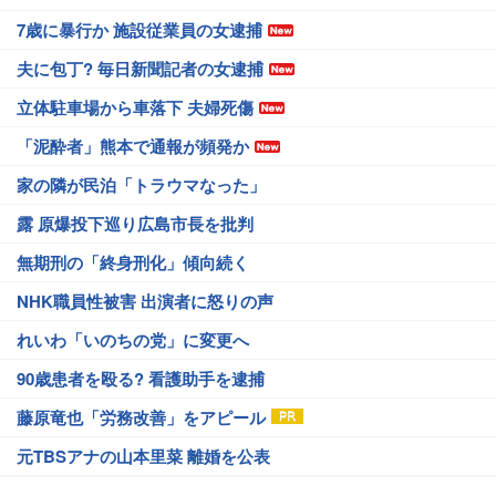
7歳に暴行か 施設従業員の女逮捕
夫に包丁? 毎日新聞記者の女逮捕
立体駐車場から車落下 夫婦死傷
「泥酔者」熊本で通報が頻発か
家の隣が民泊「トラウマなった」
露 原爆投下巡り広島市長を批判
無期刑の「終身刑化」傾向続く
NHK職員性被害 出演者に怒りの声
れいわ「いのちの党」に変更へ
90歳患者を殴る? 看護助手を逮捕
藤原竜也「労務改善」をアピール
元TBSアナの山本里菜 離婚を公表