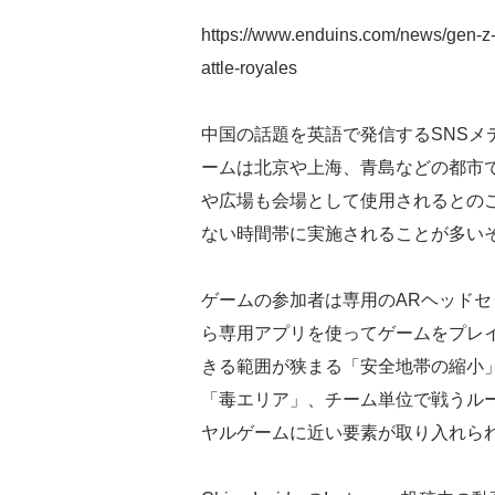
https://www.enduins.com/news/gen-z-i
attle-royales
中国の話題を英語で発信するSNSメディア
ームは北京や上海、青島などの都市
や広場も会場として使用されるとの
ない時間帯に実施されることが多い
ゲームの参加者は専用のARヘッド
ら専用アプリを使ってゲームをプレ
きる範囲が狭まる「安全地帯の縮小
「毒エリア」、チーム単位で戦うル
ヤルゲームに近い要素が取り入れら