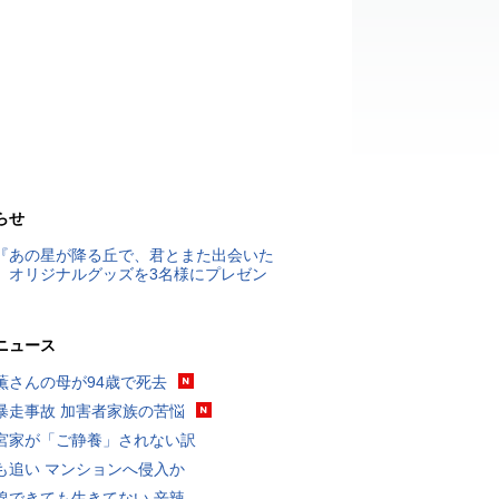
らせ
『あの星が降る丘で、君とまた出会いた
』オリジナルグッズを3名様にプレゼン
ニュース
薫さんの母が94歳で死去
暴走事故 加害者家族の苦悩
宮家が「ご静養」されない訳
も追い マンションへ侵入か
線できても生きてない 辛辣