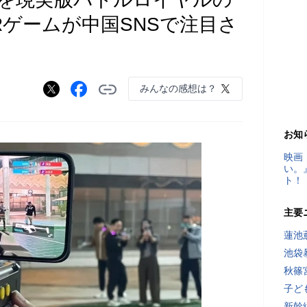
Rゲームが中国SNSで注目さ
みんなの感想は？
お知
映画
い。
ト！
主要
蓮池
池袋
秋篠
子ど
新幹