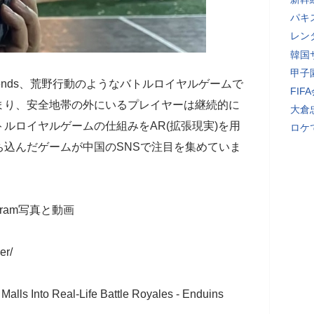
パキ
レン
韓国
甲子
egends、荒野行動のようなバトルロイヤルゲームで
FI
まり、安全地帯の外にいるプレイヤーは継続的に
大倉
ルロイヤルゲームの仕組みをAR(拡張現実)を用
ロケ
込んだゲームが中国のSNSで注目を集めていま
nstagram写真と動画
er/
alls Into Real-Life Battle Royales - Enduins