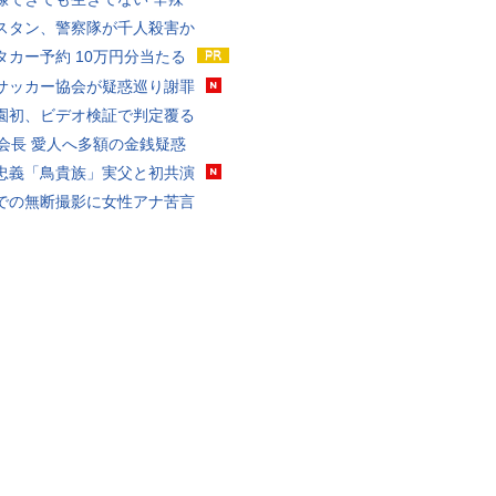
スタン、警察隊が千人殺害か
タカー予約 10万円分当たる
サッカー協会が疑惑巡り謝罪
園初、ビデオ検証で判定覆る
FA会長 愛人へ多額の金銭疑惑
忠義「鳥貴族」実父と初共演
での無断撮影に女性アナ苦言