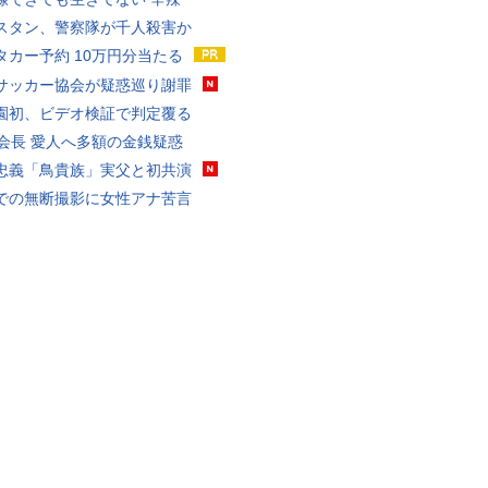
スタン、警察隊が千人殺害か
タカー予約 10万円分当たる
サッカー協会が疑惑巡り謝罪
園初、ビデオ検証で判定覆る
FA会長 愛人へ多額の金銭疑惑
忠義「鳥貴族」実父と初共演
での無断撮影に女性アナ苦言