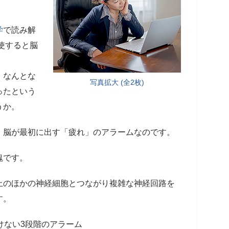
学
で読み解
使すると脳
、なんとな
写真拡大 (全2枚)
ったという
うか。
、脳が最初に出す「疲れ」のアラームなのです。
塊です。
上のほかの神経細胞とつながり複雑な神経回路を
す。
けない3段階のアラーム