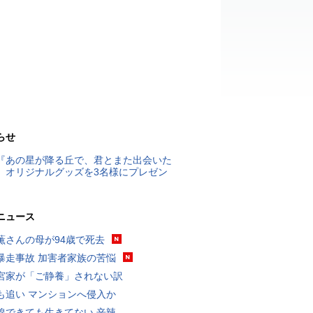
らせ
『あの星が降る丘で、君とまた出会いた
』オリジナルグッズを3名様にプレゼン
ニュース
薫さんの母が94歳で死去
暴走事故 加害者家族の苦悩
宮家が「ご静養」されない訳
も追い マンションへ侵入か
線できても生きてない 辛辣