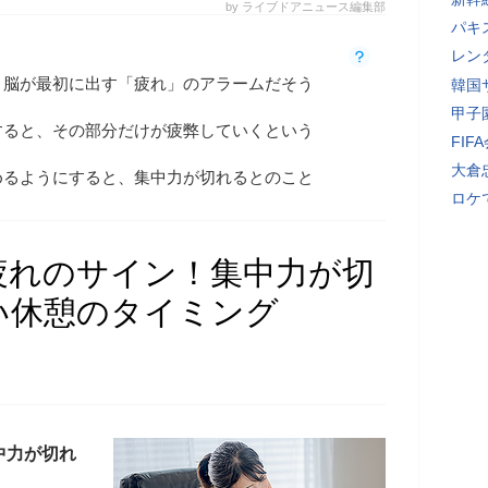
by ライブドアニュース編集部
パキ
レン
、脳が最初に出す「疲れ」のアラームだそう
韓国
甲子
すると、その部分だけが疲弊していくという
FI
大倉
めるようにすると、集中力が切れるとのこと
ロケ
疲れのサイン！集中力が切
い休憩のタイミング
中力が切れ