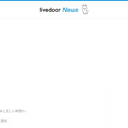
みと正しい休憩の…
文芸社