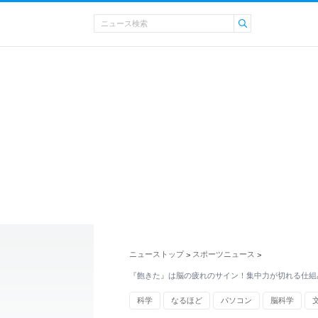
ニューストップ
スポーツニュース
>
>
『飽きた』は脳の疲れのサイン！集中力が切れる仕組
科学
なるほど
パソコン
脳科学