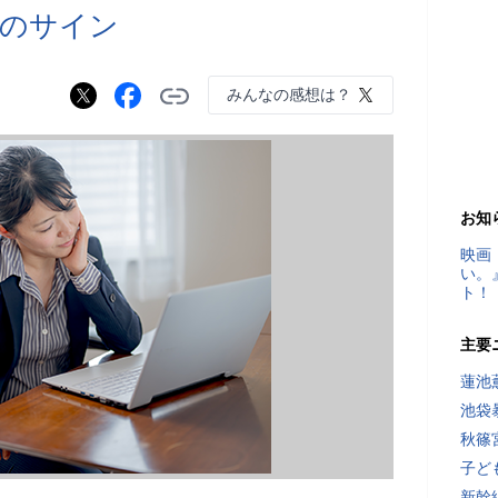
れのサイン
みんなの感想は？
お知
映画
い。
ト！
主要
蓮池
池袋
秋篠
子ど
新幹