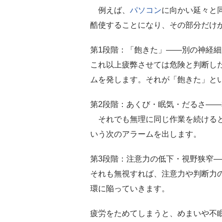
例えば、
パソコン
に向かい延々と
酷使することになり、その部分だけ
第1段階：「飽きた」――別の神経
これ以上疲弊させては危険と判断し
ムを発します。それが「飽きた」と
第2段階：あくび・眠気・だるさ―
それでも無理に同じ作業を続けると
いう次のアラームを出します。
第3段階：注意力の低下・視野狭窄
それも無視すれば、注意力や判断力
環に陥っていきます。
疲労をためてしまうと、めまいや不