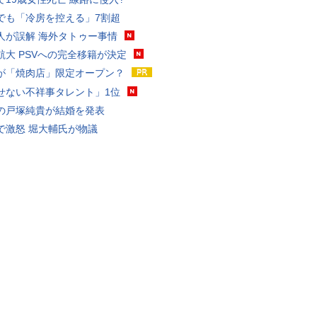
でも「冷房を控える」7割超
人が誤解 海外タトゥー事情
航大 PSVへの完全移籍が決定
が「焼肉店」限定オープン？
せない不祥事タレント」1位
の戸塚純貴が結婚を発表
で激怒 堀大輔氏が物議