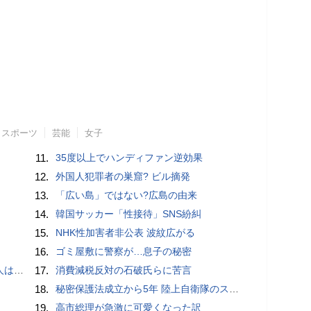
スポーツ
芸能
女子
11.
35度以上でハンディファン逆効果
12.
外国人犯罪者の巣窟? ビル摘発
13.
「広い島」ではない?広島の由来
14.
韓国サッカー「性接待」SNS紛糾
15.
NHK性加害者非公表 波紋広がる
16.
ゴミ屋敷に警察が…息子の秘密
適菜収）
17.
消費減税反対の石破氏らに苦言
18.
秘密保護法成立から5年 陸上自衛隊のスパイ組織「別班」暴いたベテラン記者が警鐘 - BLOGOS編集部
19.
高市総理が急激に可愛くなった訳