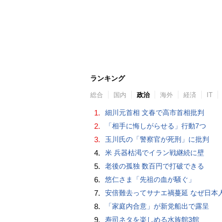
ランキング
総合
国内
政治
海外
経済
IT
1.
細川元首相 文春で高市首相批判
2.
「相手に悔しがらせる」行動7つ
3.
玉川氏の「警察官が死刑」に批判
4.
米 兵器枯渇でイラン戦継続に壁
5.
老後の孤独 数百円で打破できる
6.
悠仁さま「先祖の血が騒ぐ」
7.
安倍難去ってサナエ禍蔓延 なぜ日本人は妙ちくりんな女に騙されてしまったのか（
8.
「家庭内合意」が新党船出で露呈
9.
寿司ネタを楽しめる水族館3館