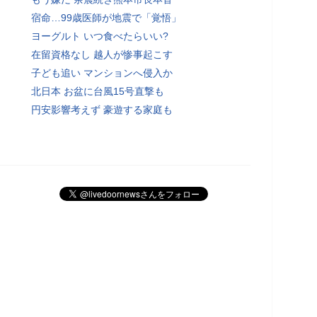
宿命…99歳医師が地震で「覚悟」
ヨーグルト いつ食べたらいい?
在留資格なし 越人が惨事起こす
子ども追い マンションへ侵入か
北日本 お盆に台風15号直撃も
円安影響考えず 豪遊する家庭も