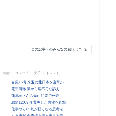
この記事へのみんなの感想は？
芸能
ゴシップ
女子
トレンド
台風15号 来週に北日本を直撃か
電車混雑 隣から理不尽な訴え
蓮池薫さんの母が94歳で死去
総額120万円 豊胸した男性を直撃
仕事つらい 気が軽くなる思考法
もう嫌だ 余震続き熊本市長本音