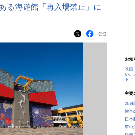
ある海遊館「再入場禁止」に
お知
映画
い。
ト！
主要
25
熊本
日本
車中
愛知