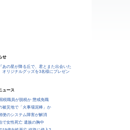
らせ
『あの星が降る丘で、君とまた出会いた
』オリジナルグッズを3名様にプレゼン
ニュース
歳国税職員が脱税か 懲戒免職
の被災地で「火事場泥棒」か
郵便のシステム障害が解消
泊で女性死亡 遺族の胸中
で19歳女性死亡 線路に侵入?