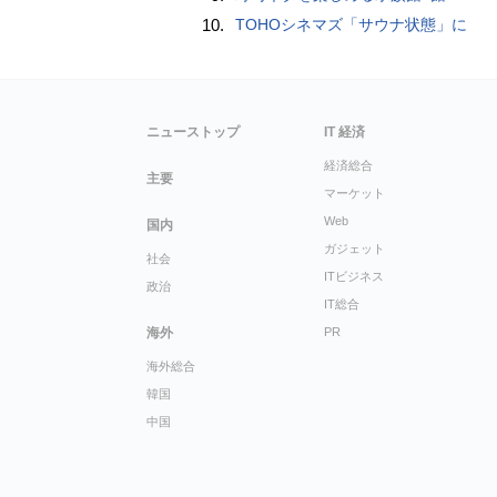
10.
TOHOシネマズ「サウナ状態」に
ニューストップ
IT 経済
経済総合
主要
マーケット
Web
国内
ガジェット
社会
ITビジネス
政治
IT総合
海外
PR
海外総合
韓国
中国