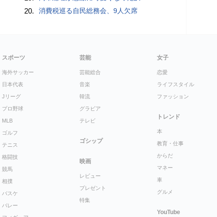
20.
消費税巡る自民総務会、9人欠席
スポーツ
芸能
女子
海外サッカー
芸能総合
恋愛
日本代表
音楽
ライフスタイル
Jリーグ
韓流
ファッション
プロ野球
グラビア
トレンド
MLB
テレビ
本
ゴルフ
ゴシップ
教育・仕事
テニス
からだ
格闘技
映画
マネー
競馬
レビュー
車
相撲
プレゼント
グルメ
バスケ
特集
バレー
YouTube