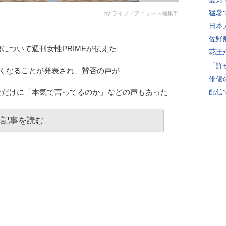
猛暑
by ライブドアニュース編集部
日本
佐野
について週刊女性PRIMEが伝えた
花王
「許
なくなることが発表され、賛否の声が
俳優
なだけに「本気で言ってるのか」などの声もあった
配信
記事を読む