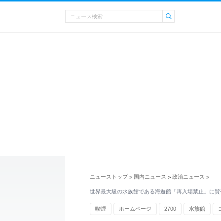
ニューストップ
国内ニュース
政治ニュース
>
>
>
世界最大級の水族館である海遊館「再入場禁止」に賛
喫煙
ホームページ
2700
水族館