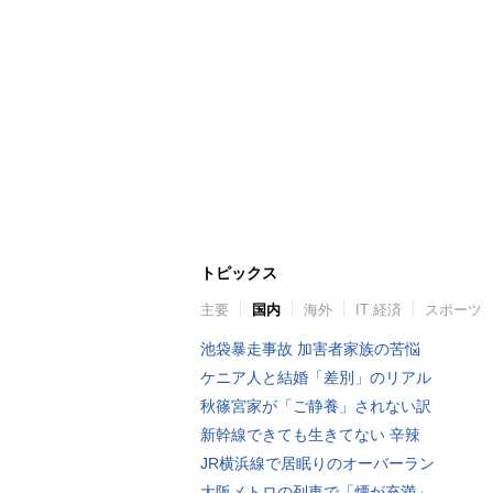
トピックス
主要
国内
海外
IT 経済
スポーツ
池袋暴走事故 加害者家族の苦悩
ケニア人と結婚「差別」のリアル
秋篠宮家が「ご静養」されない訳
新幹線できても生きてない 辛辣
JR横浜線で居眠りのオーバーラン
大阪メトロの列車で「煙が充満」