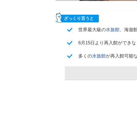
ざっくり言うと
世界最大級の
水族館
、海遊館
6月15日より再入館ができ
多くの
水族館
が再入館可能