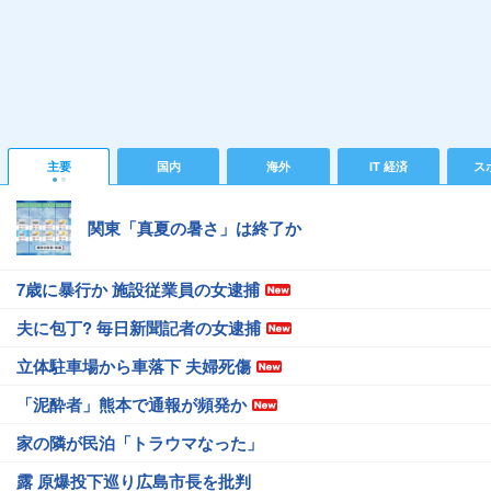
主要
国内
海外
IT 経済
ス
関東「真夏の暑さ」は終了か
7歳に暴行か 施設従業員の女逮捕
夫に包丁? 毎日新聞記者の女逮捕
立体駐車場から車落下 夫婦死傷
「泥酔者」熊本で通報が頻発か
家の隣が民泊「トラウマなった」
露 原爆投下巡り広島市長を批判