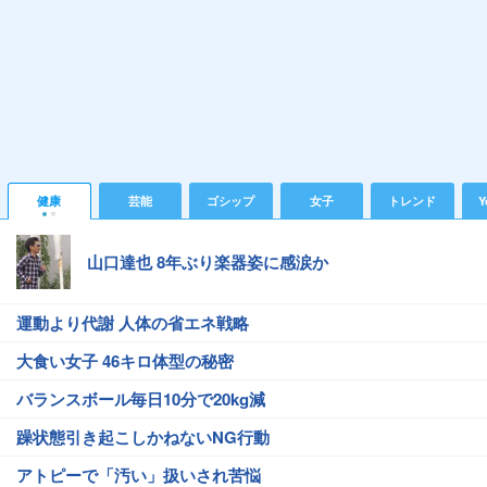
健康
芸能
ゴシップ
女子
トレンド
Y
山口達也 8年ぶり楽器姿に感涙か
運動より代謝 人体の省エネ戦略
大食い女子 46キロ体型の秘密
バランスボール毎日10分で20kg減
躁状態引き起こしかねないNG行動
アトピーで「汚い」扱いされ苦悩