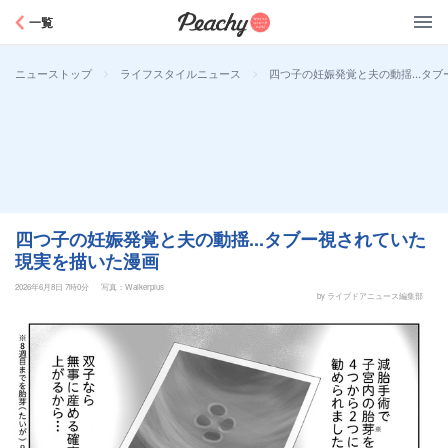
Peachy
一覧
>
>
四つ子の妊娠発覚と夫の動揺...タ
ニューストップ
ライフスタイルニュース
四つ子の妊娠発覚と夫の動揺...タブー視されていた
現実を描いた漫画
2026年6月8日 7時0分
写真：Walkerplus
by ライブドアニュース編集部