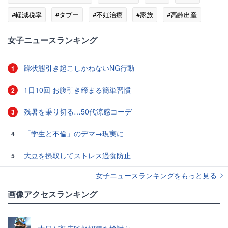
#軽減税率
#タブー
#不妊治療
#家族
#高齢出産
女子ニュースランキング
躁状態引き起こしかねないNG行動
1
1日10回 お腹引き締まる簡単習慣
2
残暑を乗り切る…50代涼感コーデ
3
「学生と不倫」のデマ→現実に
4
大豆を摂取してストレス過食防止
5
女子ニュースランキングをもっと見る
画像アクセスランキング