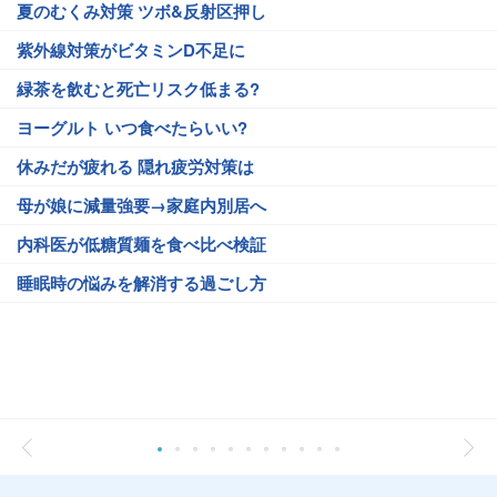
夏のむくみ対策 ツボ&反射区押し
紫外線対策がビタミンD不足に
緑茶を飲むと死亡リスク低まる?
ヨーグルト いつ食べたらいい?
休みだが疲れる 隠れ疲労対策は
母が娘に減量強要→家庭内別居へ
内科医が低糖質麺を食べ比べ検証
睡眠時の悩みを解消する過ごし方