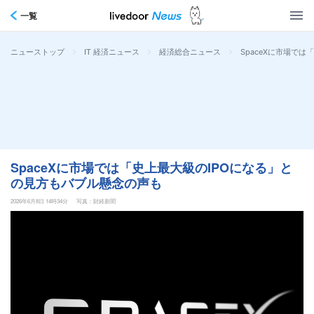
一覧
>
>
>
SpaceXに市場で
ニューストップ
IT 経済ニュース
経済総合ニュース
SpaceXに市場では「史上最大級のIPOになる」と
の見方もバブル懸念の声も
2026年6月8日 14時34分
写真：財経新聞