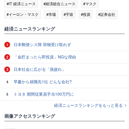
#IT 経済ニュース
#経済総合ニュース
#マスク
#イーロン・マスク
#市場
#宇宙
#投資
#証券会社
#半導体
#人工衛星
経済ニュースランキング
日本郵便シス障 荷物受け取れず
1
「金貯まったら即投資」NGな理由
2
日本社会に広がる「孫疲れ」
3
早慶から就職先1位 どんな会社?
4
トヨタ 期間従業員手当100万円に
5
経済ニュースランキングをもっと見る
画像アクセスランキング