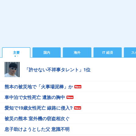
主要
国内
海外
IT 経済
ス
「許せない不祥事タレント」1位
熊本の被災地で「火事場泥棒」か
車中泊で女性死亡 遺族の胸中
愛知で19歳女性死亡 線路に侵入?
被災の熊本 室外機の窃盗相次ぐ
息子助けようとした父 意識不明