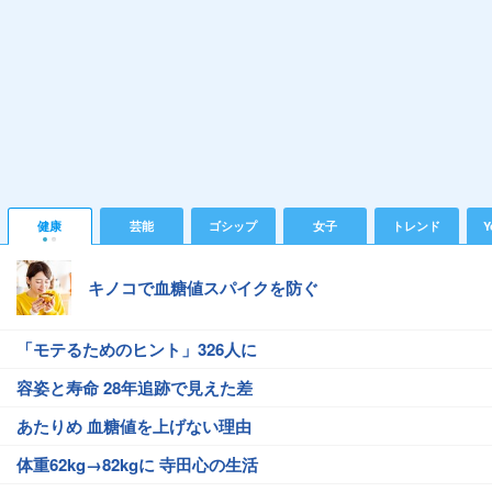
健康
芸能
ゴシップ
女子
トレンド
Y
キノコで血糖値スパイクを防ぐ
「モテるためのヒント」326人に
容姿と寿命 28年追跡で見えた差
あたりめ 血糖値を上げない理由
体重62kg→82kgに 寺田心の生活