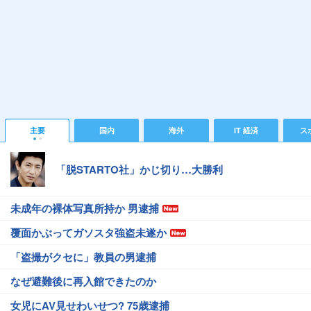
主要
国内
海外
IT 経済
ス
「脱STARTO社」かじ切り…大勝利
未成年の裸体写真所持か 男逮捕
覆面かぶってガソスタ強盗未遂か
「盗撮がクセに」教員の男逮捕
なぜ避難後に再入館できたのか
女児にAV見せわいせつ? 75歳逮捕