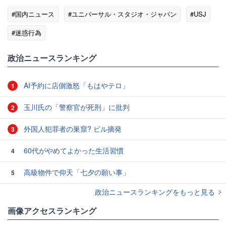
#国内ニュース
#ユニバーサル・スタジオ・ジャパン
#USJ
#迷惑行為
政治ニュースランキング
AI予約に店側激怒「もはやテロ」
1
玉川氏の「警察官が死刑」に批判
2
外国人犯罪者の巣窟? ビル摘発
3
60代がやめてよかった生活習慣
4
高級物件で仰天「七夕の願い事」
5
政治ニュースランキングをもっと見る
画像アクセスランキング