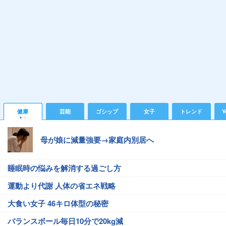
健康
芸能
ゴシップ
女子
トレンド
Y
母が娘に減量強要→家庭内別居へ
睡眠時の悩みを解消する過ごし方
運動より代謝 人体の省エネ戦略
大食い女子 46キロ体型の秘密
バランスボール毎日10分で20kg減