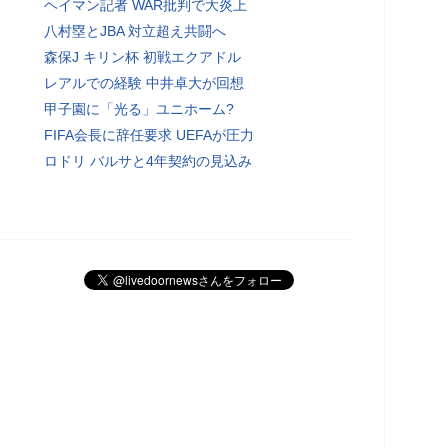
ヘイマン記者 WAR批判で大炎上
八村塁とJBA 対立超え共闘へ
森保J キリン杯 初戦エクアドル
レアルでの経験 中井卓大が回想
甲子園に「光る」ユニホーム?
FIFA会長に辞任要求 UEFAが圧力
ロドリ バルサと4年契約の見込み