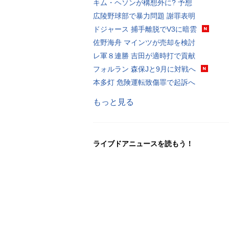
キム・ヘソンが構想外に? 予想
広陵野球部で暴力問題 謝罪表明
ドジャース 捕手離脱でV3に暗雲
佐野海舟 マインツが売却を検討
レ軍８連勝 吉田が適時打で貢献
フォルラン 森保Jと9月に対戦へ
本多灯 危険運転致傷罪で起訴へ
もっと見る
ライブドアニュースを読もう！