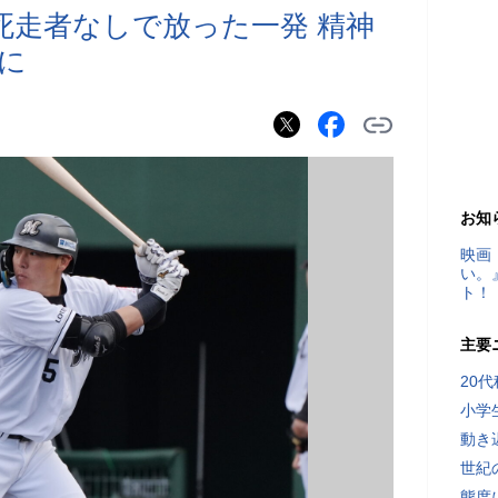
死走者なしで放った一発 精神
に
お知
映画
い。
ト！
主要
20
小学
動き
世紀
態度