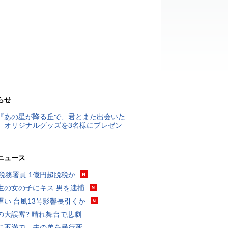
らせ
『あの星が降る丘で、君とまた出会いた
』オリジナルグッズを3名様にプレゼン
ニュース
代税務署員 1億円超脱税か
生の女の子にキス 男を逮捕
遅い 台風13号影響長引くか
の大誤審? 晴れ舞台で悲劇
に不満で…夫の弟を暴行死