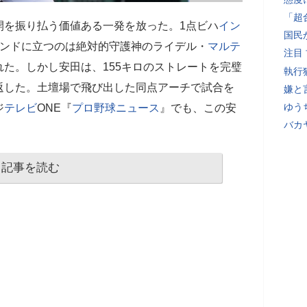
「超
開を振り払う価値ある一発を放った。1点ビハ
イン
国民
ウンドに立つのは絶対的守護神のライデル・
マルテ
注目
た。しかし安田は、155キロのストレートを完璧
執行
返した。土壇場で飛び出した同点アーチで試合を
嫌と
ゆう
ジ
テレビ
ONE『
プロ野球ニュース
』でも、この安
バカ
記事を読む