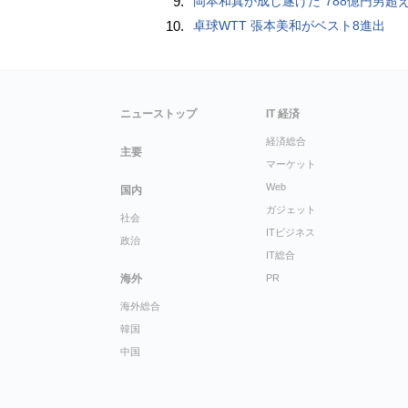
9.
岡本和真が成し遂げた“788億円男超え” いつのまにか「3位」…見据える球団
10.
卓球WTT 張本美和がベスト8進出
ニューストップ
IT 経済
経済総合
主要
マーケット
Web
国内
ガジェット
社会
ITビジネス
政治
IT総合
海外
PR
海外総合
韓国
中国