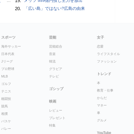
記録更新
19.
メッツ 559億円投じ主力を放出
20.
「広い島」ではない?広島の由来
スポーツ
芸能
女子
海外サッカー
芸能総合
恋愛
日本代表
音楽
ライフスタイル
Jリーグ
韓流
ファッション
プロ野球
グラビア
トレンド
MLB
テレビ
本
ゴルフ
ゴシップ
教育・仕事
テニス
からだ
格闘技
映画
マネー
競馬
レビュー
車
相撲
プレゼント
グルメ
バスケ
特集
バレー
YouTube