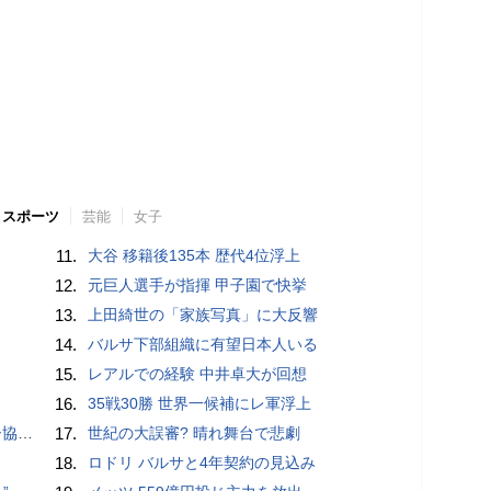
スポーツ
芸能
女子
11.
大谷 移籍後135本 歴代4位浮上
12.
元巨人選手が指揮 甲子園で快挙
13.
上田綺世の「家族写真」に大反響
14.
バルサ下部組織に有望日本人いる
15.
レアルでの経験 中井卓大が回想
16.
35戦30勝 世界一候補にレ軍浮上
が報道
17.
世紀の大誤審? 晴れ舞台で悲劇
18.
ロドリ バルサと4年契約の見込み