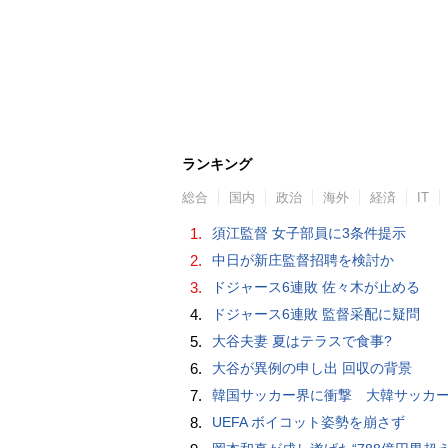
ランキング
総合
国内
政治
海外
経済
IT
1.
須江監督 女子部員に3条件提示
2.
中日が新庄監督招聘を検討か
3.
ドジャース6連敗 佐々木が止める
4.
ドジャース6連敗 監督采配に疑問
5.
大谷夫妻 夏はテラスで食事?
6.
大谷が異例の申し出 回収の背景
7.
韓国サッカー界に衝撃 大韓サッカー協会に外国人審判への“性的接待”疑惑 韓国メディア
8.
UEFA ボイコット姿勢を崩さず