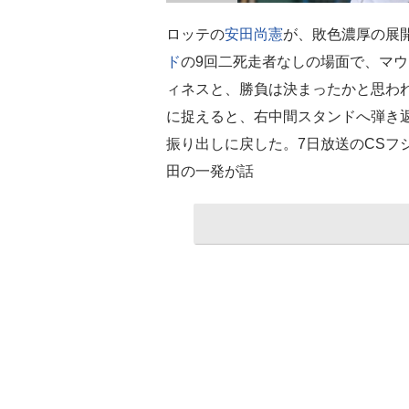
ロッテの
安田尚憲
が、敗色濃厚の展
ド
の9回二死走者なしの場面で、マ
ィネスと、勝負は決まったかと思われ
に捉えると、右中間スタンドへ弾き
振り出しに戻した。7日放送のCSフ
田の一発が話