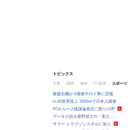
トピックス
主要
国内
海外
IT 経済
スポーツ
救援右腕が 6連敗中のド軍に悲報
U-20世界陸上 1500mで日本人躍進
PCA ルース陰謀論発言に怒りの声
データが語る菅野智之の「実力」
サラー トラブゾンスポルに加入