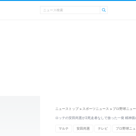
ニューストップ
スポーツニュース
プロ野球ニュー
>
>
ロッテの安田尚憲が2死走者なしで放った一発 精神面
マルテ
安田尚憲
テレビ
プロ野球ニュ