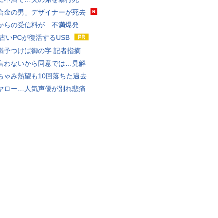
合金の男」デザイナーが死去
からの受信料が…不満爆発
 古いPCが復活するUSB
猶予つけば御の字 記者指摘
言わないから同意では…見解
ちゃみ熱望も10回落ちた過去
ヤロー…人気声優が別れ悲痛