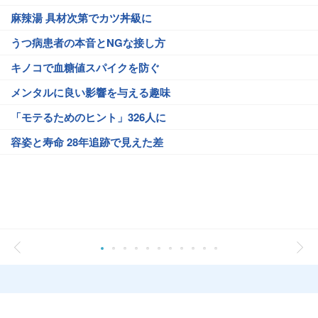
麻辣湯 具材次第でカツ丼級に
うつ病患者の本音とNGな接し方
キノコで血糖値スパイクを防ぐ
メンタルに良い影響を与える趣味
「モテるためのヒント」326人に
容姿と寿命 28年追跡で見えた差