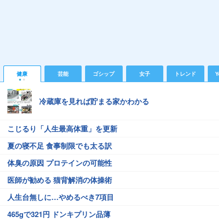
健康
芸能
ゴシップ
女子
トレンド
Y
冷蔵庫を見れば貯まる家かわかる
こじるり「人生最高体重」を更新
夏の寝不足 食事制限でも太る訳
体臭の原因 プロテインの可能性
医師が勧める 猫背解消の体操術
人生台無しに…やめるべき7項目
465gで321円 ドンキプリン品薄