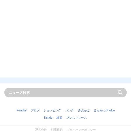
Peachy
ブログ
ショッピング
バンク
みんかぶ
みんかぶChoice
Kstyle
株探
プレスリリース
運営会社
利用規約
プライバシーポリシー