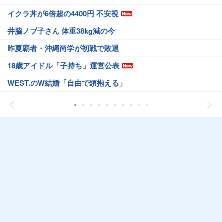
イクラ丼が6倍超の4400円 不安視
井脇ノブ子さん 体重38kg減の今
昨夏覇者・沖縄尚学が初戦で敗退
18歳アイドル「子持ち」運営公表
WEST.のW結婚「自由で頭抱える」