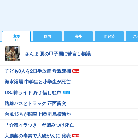
主要
国内
海外
IT 経済
ス
さんま 夏の甲子園に苦言し物議
子ども3人を2日半放置 母親逮捕
海水浴場 中学生と小学生が死亡
USJ神ライド 終了惜しむ声
路線バスとトラック 正面衝突
台風15号が関東上陸 列島横断か
「介護イラつき」母踏みつけ死亡
大腸菌の毒素で大腸がんに 発表