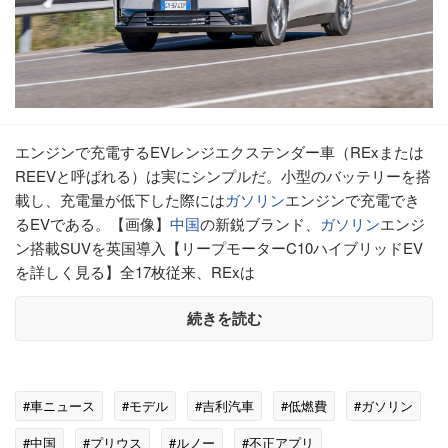
エンジンで充電するEVレンジエクステンダー車（RExまたは
REEVと呼ばれる）は実にシンプルだ。小型のバッテリーを搭
載し、充電量が低下した際には
ガソリン
エンジンで充電でき
るEVである。【画像】
中国
の新鋭ブランド、
ガソリン
エンジ
ン搭載SUVを英国導入【リープモーターC10ハイブリッドEV
を詳しく見る】全17枚従来、RExは
続きを読む
#車ニュース
#モデル
#吉利汽車
#低燃費
#ガソリン
#中国
#プリウス
#ルノー
#不正アプリ