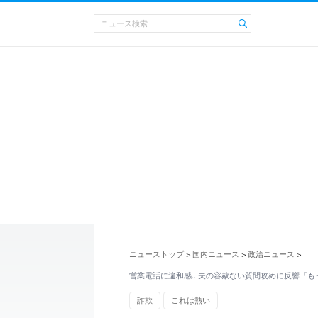
ニューストップ
国内ニュース
政治ニュース
>
>
>
営業電話に違和感…夫の容赦ない質問攻めに反響「も
詐欺
これは熱い