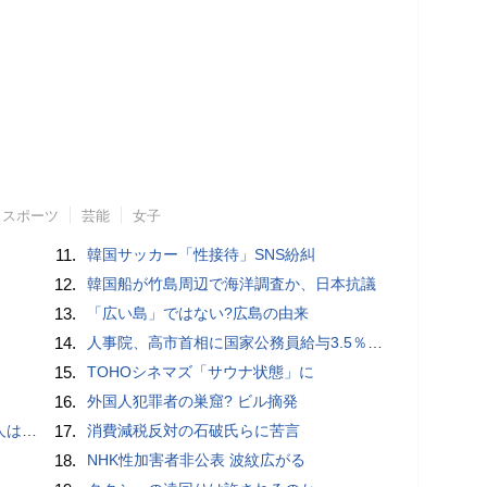
スポーツ
芸能
女子
11.
韓国サッカー「性接待」SNS紛糾
12.
韓国船が竹島周辺で海洋調査か、日本抗議
13.
「広い島」ではない?広島の由来
14.
人事院、高市首相に国家公務員給与3.5％超の大幅ベースアップを勧告
15.
TOHOシネマズ「サウナ状態」に
16.
外国人犯罪者の巣窟? ビル摘発
適菜収）
17.
消費減税反対の石破氏らに苦言
18.
NHK性加害者非公表 波紋広がる