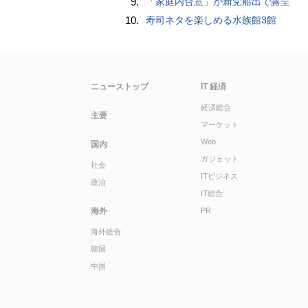
9.
「家庭内合意」が新党船出で露呈
10.
寿司ネタを楽しめる水族館3館
ニューストップ
IT 経済
経済総合
主要
マーケット
Web
国内
ガジェット
社会
ITビジネス
政治
IT総合
海外
PR
海外総合
韓国
中国