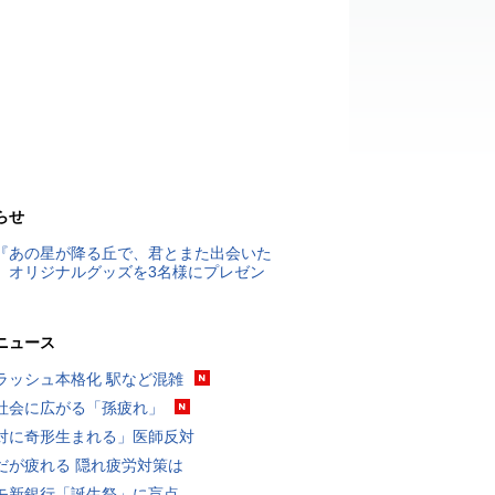
らせ
『あの星が降る丘で、君とまた出会いた
』オリジナルグッズを3名様にプレゼン
ニュース
ラッシュ本格化 駅など混雑
社会に広がる「孫疲れ」
対に奇形生まれる」医師反対
だが疲れる 隠れ疲労対策は
モ新銀行「誕生祭」に盲点