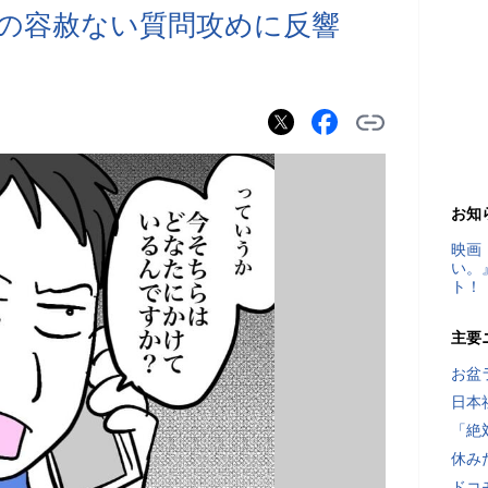
の容赦ない質問攻めに反響
お知
映画
い。
ト！
主要
お盆
日本
「絶
休み
ドコ