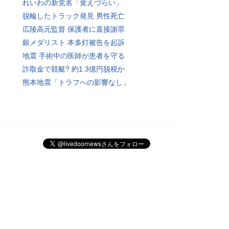
れいわの新党名「覚えづらい」
脱輪したトラック発見 男性死亡
広陵高元監督 保護者に直接謝罪
銀メダリスト 本多灯被告を起訴
地震 手術中の医師が患者を守る
詐取金で競艇? 約1.3億円脱税か
熊本地震「トラフへの影響なし」