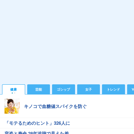
健康
芸能
ゴシップ
女子
トレンド
Y
キノコで血糖値スパイクを防ぐ
「モテるためのヒント」326人に
容姿と寿命 28年追跡で見えた差