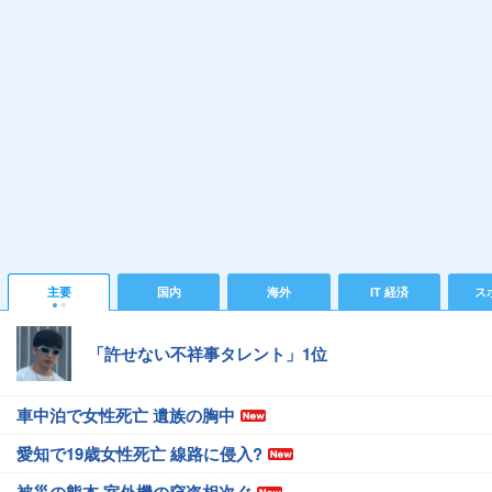
主要
国内
海外
IT 経済
ス
「許せない不祥事タレント」1位
車中泊で女性死亡 遺族の胸中
愛知で19歳女性死亡 線路に侵入?
被災の熊本 室外機の窃盗相次ぐ