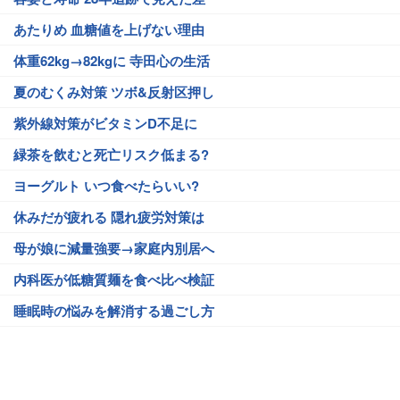
あたりめ 血糖値を上げない理由
体重62kg→82kgに 寺田心の生活
夏のむくみ対策 ツボ&反射区押し
紫外線対策がビタミンD不足に
緑茶を飲むと死亡リスク低まる?
ヨーグルト いつ食べたらいい?
休みだが疲れる 隠れ疲労対策は
母が娘に減量強要→家庭内別居へ
内科医が低糖質麺を食べ比べ検証
睡眠時の悩みを解消する過ごし方