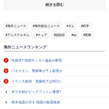
続きを読む
#海外ニュース
#海外総合ニュース
#ダム
#科学
#アムステルダム
#チュア
#認知症
#au
#医療
海外ニュースランキング
性接待? 韓国サッカー協会が釈明
1
パキスタン、警察隊が千人殺害か
2
イラン大統領「原爆投下はNOだ」
3
米で夫婦がビッグフットに遭遇?
4
熊本地震が示す 韓国の耐震格差
5