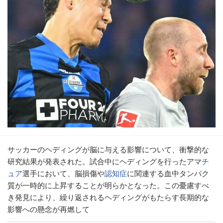
サッカーのヘディングが脳に与える影響について、衝撃的な
研究結果が発表された。試合中にヘディングを行ったアマ
チ
ュア
選手において、脳損傷や
認知症
に関連する血中タンパク
質が一時的に上昇することが明らかとなった。この憂慮すべ
き発見により、繰り返されるヘディングがもたらす長期的な
影響への懸念が再燃して