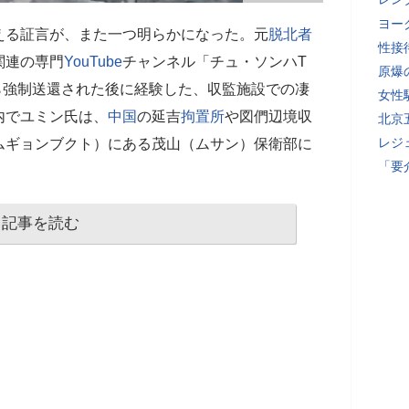
ヨー
える証言が、また一つ明らかになった。元
脱北者
性接
関連の専門
YouTube
チャンネル「チュ・ソンハT
原爆
ら強制送還された後に経験した、収監施設での凄
女性
内でユミン氏は、
中国
の延吉
拘置所
や図們辺境収
北京
レジ
ムギョンブクト）にある茂山（ムサン）保衛部に
「要
記事を読む