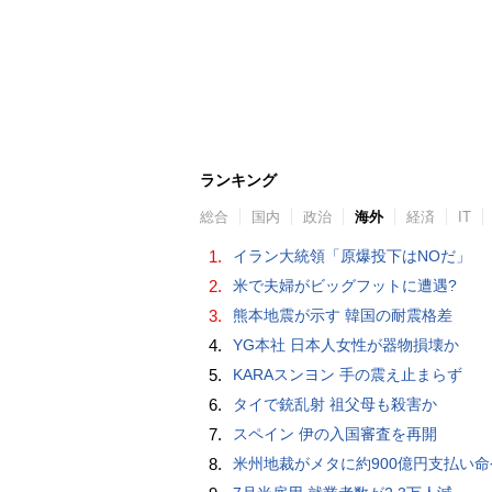
ランキング
総合
国内
政治
海外
経済
IT
1.
イラン大統領「原爆投下はNOだ」
2.
米で夫婦がビッグフットに遭遇?
3.
熊本地震が示す 韓国の耐震格差
4.
YG本社 日本人女性が器物損壊か
5.
KARAスンヨン 手の震え止まらず
6.
タイで銃乱射 祖父母も殺害か
7.
スペイン 伊の入国審査を再開
8.
米州地裁がメタに約900億円支払い命