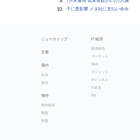
9.
7月米雇用 就業者数が2.3万人減
10.
子に悪影響 メタ社に支払い命令
ニューストップ
IT 経済
経済総合
主要
マーケット
Web
国内
ガジェット
社会
ITビジネス
政治
IT総合
海外
PR
海外総合
韓国
中国