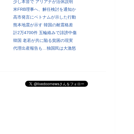
少し本音で アリアナが活休説明
米FRB理事へ、解任検討を通知か
高市発言にベトナムが示した行動
熊本地震が示す 韓国の耐震格差
計2万4700件 五輪絡みで誹謗中傷
韓国 老若が共に陥る貧困の現実
代理出産報告も…独国民は大激怒