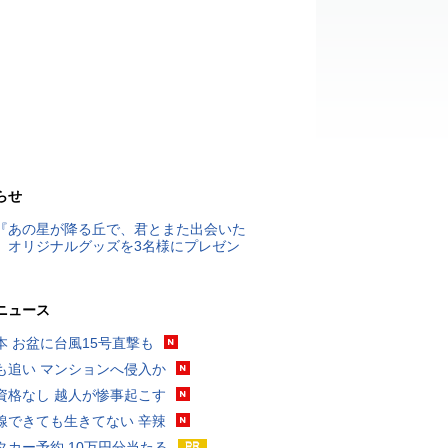
らせ
『あの星が降る丘で、君とまた出会いた
』オリジナルグッズを3名様にプレゼン
ニュース
本 お盆に台風15号直撃も
も追い マンションへ侵入か
資格なし 越人が惨事起こす
線できても生きてない 辛辣
タカー予約 10万円分当たる