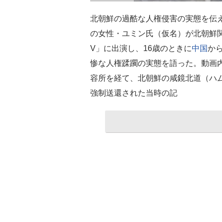
北朝鮮の過酷な人権侵害の実態を伝
の女性・ユミン氏（仮名）が北朝鮮
V」に出演し、16歳のときに
中国
か
惨な人権蹂躙の実態を語った。動画
容所を経て、北朝鮮の咸鏡北道（ハ
強制送還された当時の記