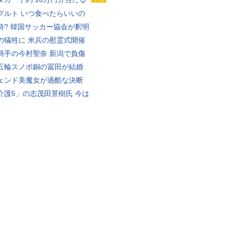
グルト いつ食べたらいいの
待? 韓国サッカー協会が釈明
の犠牲に 米兵の慰霊式開催
騎手の今村聖奈 新潟で負傷
五輪スノボ銅の冨田が結婚
ェンド美魔女が過酷な決断
介護5」の志茂田景樹氏 今は