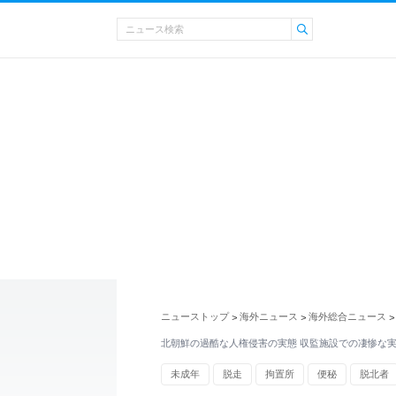
ニューストップ
海外ニュース
海外総合ニュース
>
>
>
北朝鮮の過酷な人権侵害の実態 収監施設での凄惨な
未成年
脱走
拘置所
便秘
脱北者