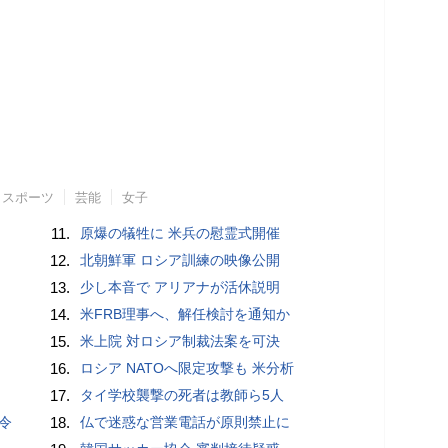
スポーツ
芸能
女子
11.
原爆の犠牲に 米兵の慰霊式開催
12.
北朝鮮軍 ロシア訓練の映像公開
13.
少し本音で アリアナが活休説明
14.
米FRB理事へ、解任検討を通知か
15.
米上院 対ロシア制裁法案を可決
16.
ロシア NATOへ限定攻撃も 米分析
17.
タイ学校襲撃の死者は教師ら5人
令
18.
仏で迷惑な営業電話が原則禁止に