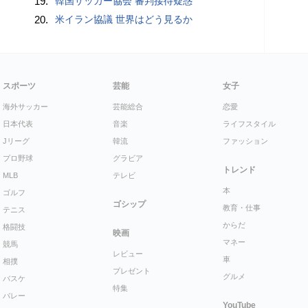
19.
韓国サッカー協会 審判接待疑惑
20.
米イラン協議 世界はどう見るか
スポーツ
芸能
女子
海外サッカー
芸能総合
恋愛
日本代表
音楽
ライフスタイル
Jリーグ
韓流
ファッション
プロ野球
グラビア
トレンド
MLB
テレビ
本
ゴルフ
ゴシップ
教育・仕事
テニス
からだ
格闘技
映画
マネー
競馬
レビュー
車
相撲
プレゼント
グルメ
バスケ
特集
バレー
YouTube