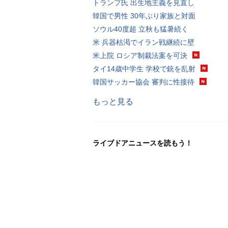
トランプ氏 出生地主義を見直し
韓国で男性 30年ぶり家族と対面
ソウル40度超 立秋も猛暑続く
米 兵器枯渇でイラン戦継続に壁
米上院 ロシア制裁法案を可決
タイ14歳中学生 学校で銃を乱射
韓国サッカー協会 審判に性接待
もっと見る
ライブドアニュースを読もう！