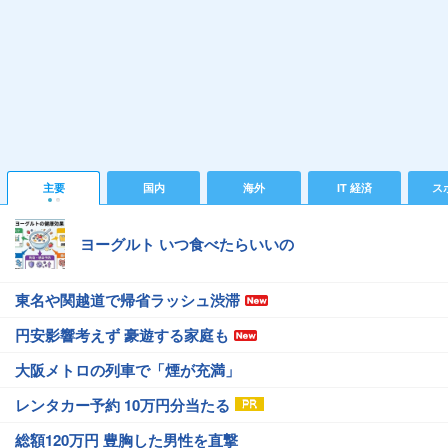
主要
国内
海外
IT 経済
ス
ヨーグルト いつ食べたらいいの
東名や関越道で帰省ラッシュ渋滞
円安影響考えず 豪遊する家庭も
大阪メトロの列車で「煙が充満」
レンタカー予約 10万円分当たる
総額120万円 豊胸した男性を直撃