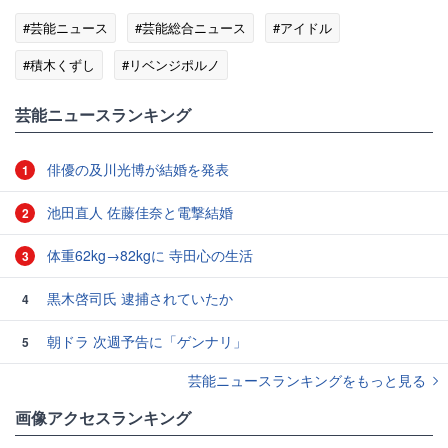
#芸能ニュース
#芸能総合ニュース
#アイドル
#積木くずし
#リベンジポルノ
芸能ニュースランキング
俳優の及川光博が結婚を発表
1
池田直人 佐藤佳奈と電撃結婚
2
体重62kg→82kgに 寺田心の生活
3
黒木啓司氏 逮捕されていたか
4
朝ドラ 次週予告に「ゲンナリ」
5
芸能ニュースランキングをもっと見る
画像アクセスランキング