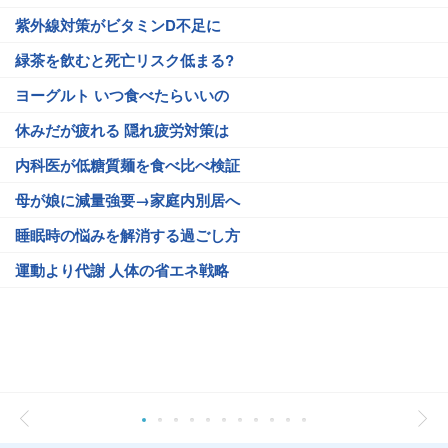
紫外線対策がビタミンD不足に
緑茶を飲むと死亡リスク低まる?
ヨーグルト いつ食べたらいいの
休みだが疲れる 隠れ疲労対策は
内科医が低糖質麺を食べ比べ検証
母が娘に減量強要→家庭内別居へ
睡眠時の悩みを解消する過ごし方
運動より代謝 人体の省エネ戦略