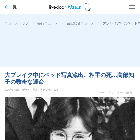
一覧
>
>
>
大ブレイク中にベッド
ニューストップ
芸能ニュース
芸能総合ニュース
大ブレイク中にベッド写真流出、相手の死…高部知
子の数奇な運命
2026年6月6日 18時0分
写真：週刊女性PRIME
by ライブドアニュース編集部