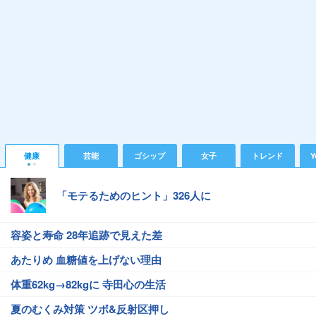
健康
芸能
ゴシップ
女子
トレンド
Y
「モテるためのヒント」326人に
容姿と寿命 28年追跡で見えた差
あたりめ 血糖値を上げない理由
体重62kg→82kgに 寺田心の生活
夏のむくみ対策 ツボ&反射区押し