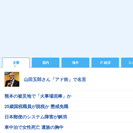
主要
国内
海外
IT 経済
ス
山田五郎さん「アド街」で名言
熊本の被災地で「火事場泥棒」か
25歳国税職員が脱税か 懲戒免職
日本郵便のシステム障害が解消
車中泊で女性死亡 遺族の胸中