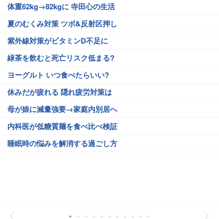
体重62kg→82kgに 寺田心の生活
夏のむくみ対策 ツボ&反射区押し
紫外線対策がビタミンD不足に
緑茶を飲むと死亡リスク低まる?
ヨーグルト いつ食べたらいい?
休みだが疲れる 隠れ疲労対策は
母が娘に減量強要→家庭内別居へ
内科医が低糖質麺を食べ比べ検証
睡眠時の悩みを解消する過ごし方