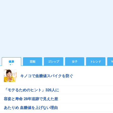
健康
芸能
ゴシップ
女子
トレンド
Y
キノコで血糖値スパイクを防ぐ
「モテるためのヒント」326人に
容姿と寿命 28年追跡で見えた差
あたりめ 血糖値を上げない理由