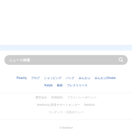
Peachy
ブログ
ショッピング
バンク
みんかぶ
みんかぶChoice
Kstyle
株探
プレスリリース
運営会社
利用規約
プライバシーポリシー
livedoorお客様サポートセンター
livedoor
コンテンツ・広告ポリシー
© livedoor