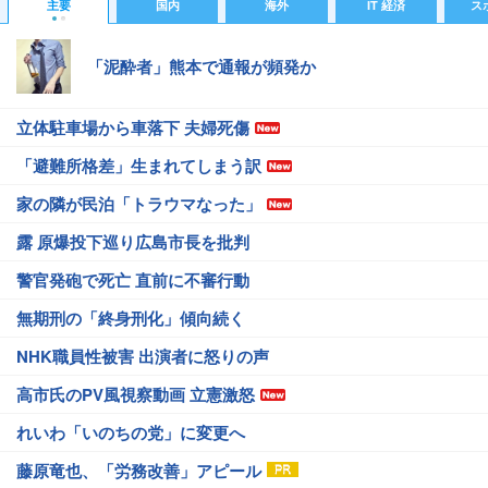
主要
国内
海外
IT 経済
ス
「泥酔者」熊本で通報が頻発か
立体駐車場から車落下 夫婦死傷
「避難所格差」生まれてしまう訳
家の隣が民泊「トラウマなった」
露 原爆投下巡り広島市長を批判
警官発砲で死亡 直前に不審行動
無期刑の「終身刑化」傾向続く
NHK職員性被害 出演者に怒りの声
高市氏のPV風視察動画 立憲激怒
れいわ「いのちの党」に変更へ
藤原竜也、「労務改善」アピール