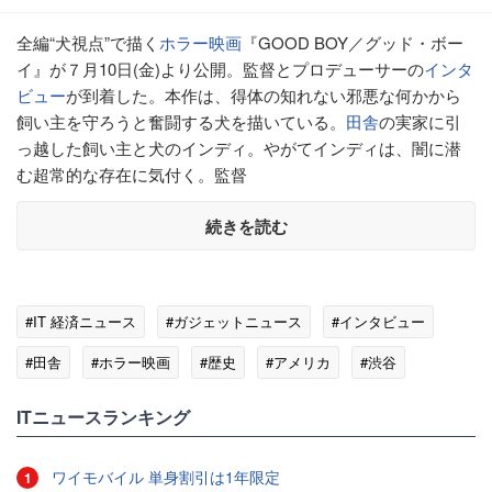
全編“犬視点”で描く
ホラー映画
『GOOD BOY／グッド・ボー
イ』が７月10日(金)より公開。監督とプロデューサーの
インタ
ビュー
が到着した。本作は、得体の知れない邪悪な何かから
飼い主を守ろうと奮闘する犬を描いている。
田舎
の実家に引
っ越した飼い主と犬のインディ。やがてインディは、闇に潜
む超常的な存在に気付く。監督
続きを読む
#IT 経済ニュース
#ガジェットニュース
#インタビュー
#田舎
#ホラー映画
#歴史
#アメリカ
#渋谷
#アストラ
ITニュースランキング
ワイモバイル 単身割引は1年限定
1