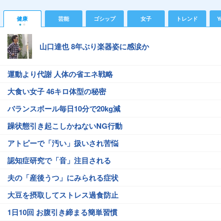
健康
芸能
ゴシップ
女子
トレンド
Y
山口達也 8年ぶり楽器姿に感涙か
運動より代謝 人体の省エネ戦略
大食い女子 46キロ体型の秘密
バランスボール毎日10分で20kg減
躁状態引き起こしかねないNG行動
アトピーで「汚い」扱いされ苦悩
認知症研究で「音」注目される
夫の「産後うつ」にみられる症状
大豆を摂取してストレス過食防止
1日10回 お腹引き締まる簡単習慣