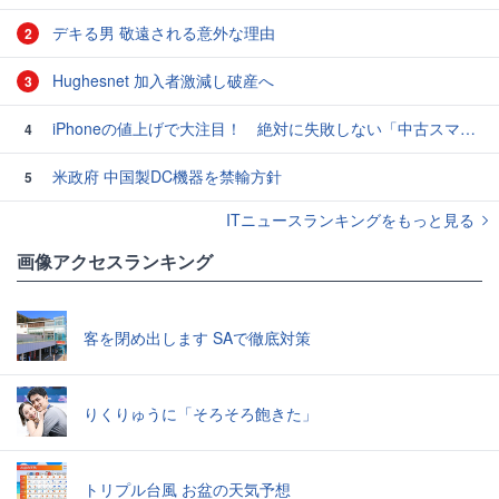
デキる男 敬遠される意外な理由
2
Hughesnet 加入者激減し破産へ
3
iPhoneの値上げで大注目！ 絶対に失敗しない「中古スマホ」の売り方＆買い方
4
米政府 中国製DC機器を禁輸方針
5
ITニュースランキングをもっと見る
画像アクセスランキング
客を閉め出します SAで徹底対策
りくりゅうに「そろそろ飽きた」
トリプル台風 お盆の天気予想