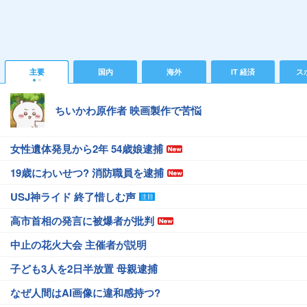
主要
国内
海外
IT 経済
ス
ちいかわ原作者 映画製作で苦悩
女性遺体発見から2年 54歳娘逮捕
19歳にわいせつ? 消防職員を逮捕
USJ神ライド 終了惜しむ声
高市首相の発言に被爆者が批判
中止の花火大会 主催者が説明
子ども3人を2日半放置 母親逮捕
なぜ人間はAI画像に違和感持つ?