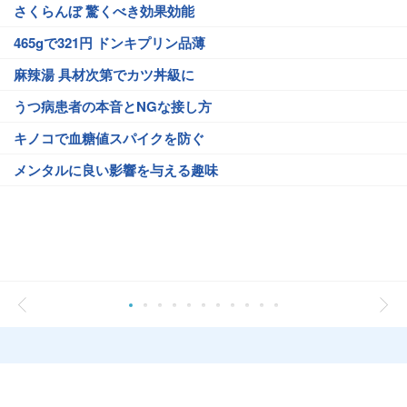
さくらんぼ 驚くべき効果効能
465gで321円 ドンキプリン品薄
麻辣湯 具材次第でカツ丼級に
うつ病患者の本音とNGな接し方
キノコで血糖値スパイクを防ぐ
メンタルに良い影響を与える趣味