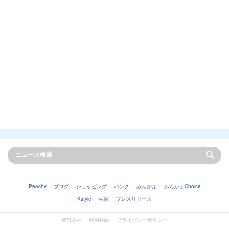
Peachy
ブログ
ショッピング
バンク
みんかぶ
みんかぶChoice
Kstyle
株探
プレスリリース
運営会社
利用規約
プライバシーポリシー