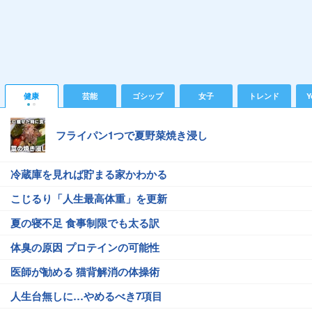
健康
芸能
ゴシップ
女子
トレンド
Y
フライパン1つで夏野菜焼き浸し
冷蔵庫を見れば貯まる家かわかる
こじるり「人生最高体重」を更新
夏の寝不足 食事制限でも太る訳
体臭の原因 プロテインの可能性
医師が勧める 猫背解消の体操術
人生台無しに…やめるべき7項目