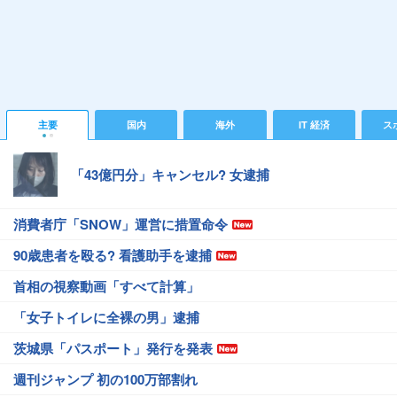
主要
国内
海外
IT 経済
ス
「43億円分」キャンセル? 女逮捕
消費者庁「SNOW」運営に措置命令
90歳患者を殴る? 看護助手を逮捕
首相の視察動画「すべて計算」
「女子トイレに全裸の男」逮捕
茨城県「パスポート」発行を発表
週刊ジャンプ 初の100万部割れ