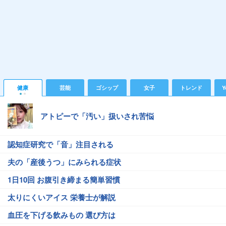
健康
芸能
ゴシップ
女子
トレンド
Y
アトピーで「汚い」扱いされ苦悩
認知症研究で「音」注目される
夫の「産後うつ」にみられる症状
1日10回 お腹引き締まる簡単習慣
太りにくいアイス 栄養士が解説
血圧を下げる飲みもの 選び方は