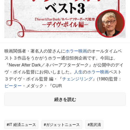
映画関係者・著名人の皆さんに
ホラー映画
のオールタイムベ
スト３作品をうかがうホラー通信恒例企画です。今回は、
『Never After Dark／ネバーアフターダーク』が公開中のデイ
ヴ・ボイル監督にお伺いしました。
人生
の
ホラー映画
ベスト
３デイヴ・ボイル監督 編・『
チェンジリング
』(1980)監督：
ピーター
・メダック・『CUR
続きを読む
#IT 経済ニュース
#ガジェットニュース
#黒沢清