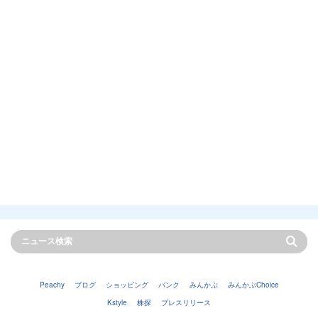
Peachy
ブログ
ショッピング
バンク
みんかぶ
みんかぶChoice
Kstyle
株探
プレスリリース