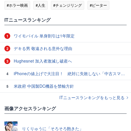
#ホラー映画
#人生
#チェンジリング
#ピーター
#ローグ
#激怒
ITニュースランキング
ワイモバイル 単身割引は1年限定
1
デキる男 敬遠される意外な理由
2
Hughesnet 加入者激減し破産へ
3
iPhoneの値上げで大注目！ 絶対に失敗しない「中古スマホ」の売り方＆買い方
4
米政府 中国製DC機器を禁輸方針
5
ITニュースランキングをもっと見る
画像アクセスランキング
りくりゅうに「そろそろ飽きた」