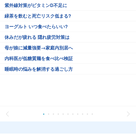
紫外線対策がビタミンD不足に
緑茶を飲むと死亡リスク低まる?
ヨーグルト いつ食べたらいい?
休みだが疲れる 隠れ疲労対策は
母が娘に減量強要→家庭内別居へ
内科医が低糖質麺を食べ比べ検証
睡眠時の悩みを解消する過ごし方