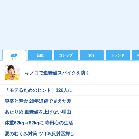
健康
芸能
ゴシップ
女子
トレンド
Y
キノコで血糖値スパイクを防ぐ
「モテるためのヒント」326人に
容姿と寿命 28年追跡で見えた差
あたりめ 血糖値を上げない理由
体重62kg→82kgに 寺田心の生活
夏のむくみ対策 ツボ&反射区押し