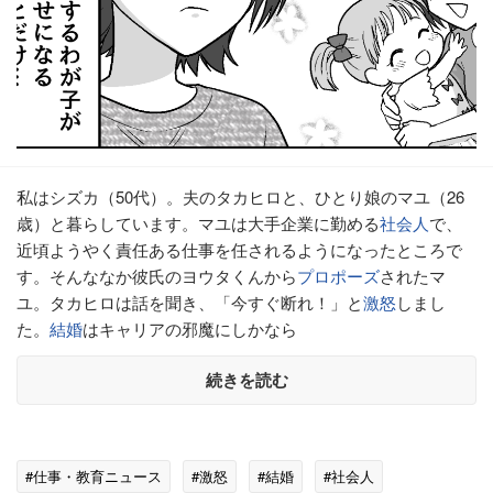
私はシズカ（50代）。夫のタカヒロと、ひとり娘のマユ（26
歳）と暮らしています。マユは大手企業に勤める
社会人
で、
近頃ようやく責任ある仕事を任されるようになったところで
す。そんななか彼氏のヨウタくんから
プロポーズ
されたマ
ユ。タカヒロは話を聞き、「今すぐ断れ！」と
激怒
しまし
た。
結婚
はキャリアの邪魔にしかなら
続きを読む
#仕事・教育ニュース
#激怒
#結婚
#社会人