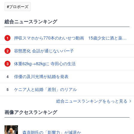
#プロポーズ
総合ニュースランキング
押収スマホから770本のわいせつ動画 15歳少女に酒と薬飲ませ性的暴行か 54歳男を再逮捕 「薬もありますよ」とSNSで誘い出し
1
容態悪化 会話が通じないパー子
2
体重62kg→82kgに 寺田心の生活
3
俳優の及川光博が結婚を発表
4
ケニア人と結婚「差別」のリアル
5
総合ニュースランキングをもっと見る
画像アクセスランキング
森喜朗氏の「影響力」が減退か