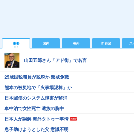
主要
国内
海外
IT 経済
ス
山田五郎さん「アド街」で名言
25歳国税職員が脱税か 懲戒免職
熊本の被災地で「火事場泥棒」か
日本郵便のシステム障害が解消
車中泊で女性死亡 遺族の胸中
日本人が誤解 海外タトゥー事情
息子助けようとした父 意識不明