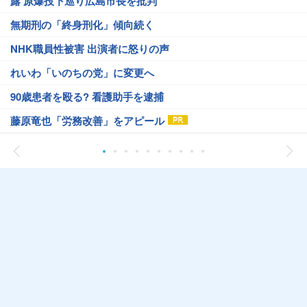
露 原爆投下巡り広島市長を批判
無期刑の「終身刑化」傾向続く
NHK職員性被害 出演者に怒りの声
れいわ「いのちの党」に変更へ
90歳患者を殴る? 看護助手を逮捕
藤原竜也「労務改善」をアピール