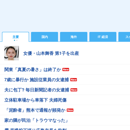
主要
国内
海外
IT 経済
ス
女優・山本舞香 第1子を出産
関東「真夏の暑さ」は終了か
7歳に暴行か 施設従業員の女逮捕
夫に包丁? 毎日新聞記者の女逮捕
立体駐車場から車落下 夫婦死傷
「泥酔者」熊本で通報が頻発か
家の隣が民泊「トラウマなった」