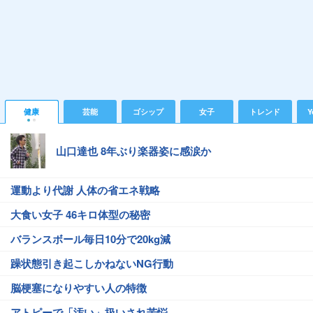
健康
芸能
ゴシップ
女子
トレンド
Y
山口達也 8年ぶり楽器姿に感涙か
運動より代謝 人体の省エネ戦略
大食い女子 46キロ体型の秘密
バランスボール毎日10分で20kg減
躁状態引き起こしかねないNG行動
脳梗塞になりやすい人の特徴
アトピーで「汚い」扱いされ苦悩