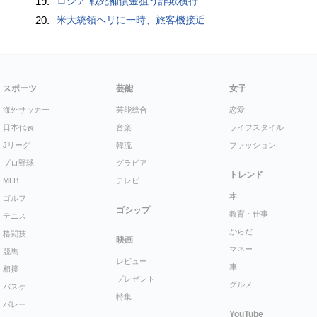
19.
ロシア 戦死補償金狙う詐欺横行
20.
米大統領ヘリに一時、旅客機接近
スポーツ
芸能
女子
海外サッカー
芸能総合
恋愛
日本代表
音楽
ライフスタイル
Jリーグ
韓流
ファッション
プロ野球
グラビア
トレンド
MLB
テレビ
本
ゴルフ
ゴシップ
教育・仕事
テニス
からだ
格闘技
映画
マネー
競馬
レビュー
車
相撲
プレゼント
グルメ
バスケ
特集
バレー
YouTube