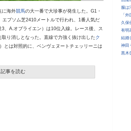
服は
点に海外
競馬
の大一番で大珍事が発生した。G1・
「外
、エプソム芝2410メートルで行われ、1番人気だ
久保
3、A.オブライエン）は10位入線。レース後、ス
有明
走取り消しとなった。直線で力強く抜け出した
ク
結婚
神田
ン）とは対照的に、ベンヴェヌートチェッリーニは
黒木
記事を読む