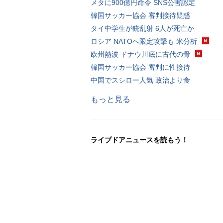
メタに900億円命令 SNS公害認定
韓国サッカー協会 審判接待疑惑
タイ中学生が銃乱射 6人が死亡か
ロシア NATOへ限定攻撃も 米分析
欧州熱波 ドナウ川底に古代の骨
韓国サッカー協会 審判に性接待
中国でスシロー人気 政治より食
もっと見る
ライブドアニュースを読もう！