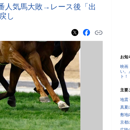
1番人気馬大敗→レース後「出
戻し
お知
映画
い。
ト！
主要
地震
真夏
敷地
京都
広陵