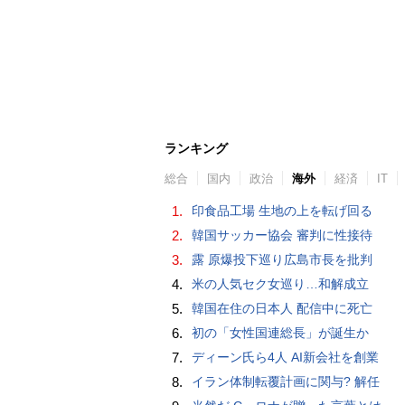
ランキング
総合
国内
政治
海外
経済
IT
1.
印食品工場 生地の上を転げ回る
2.
韓国サッカー協会 審判に性接待
3.
露 原爆投下巡り広島市長を批判
4.
米の人気セク女巡り…和解成立
5.
韓国在住の日本人 配信中に死亡
6.
初の「女性国連総長」が誕生か
7.
ディーン氏ら4人 AI新会社を創業
8.
イラン体制転覆計画に関与? 解任