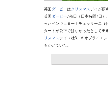
英国
ダービー
は
クリスマス
デイが頂
英国
ダービー
が6日（日本時間7日）
ったベンヴェヌートチェッリーニ（牡
タートが公正ではなかったとして出
リスマス
デイ（牡3、A.オブライエ
もがいていた。