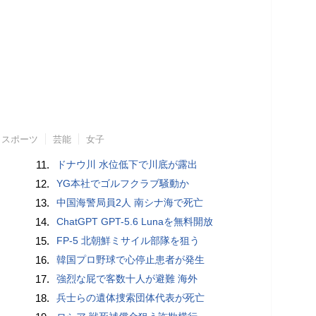
スポーツ
芸能
女子
11.
ドナウ川 水位低下で川底が露出
12.
YG本社でゴルフクラブ騒動か
13.
中国海警局員2人 南シナ海で死亡
14.
ChatGPT GPT-5.6 Lunaを無料開放
15.
FP-5 北朝鮮ミサイル部隊を狙う
16.
韓国プロ野球で心停止患者が発生
17.
強烈な屁で客数十人が避難 海外
18.
兵士らの遺体捜索団体代表が死亡