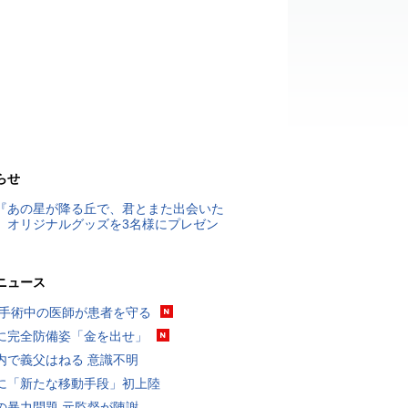
らせ
『あの星が降る丘で、君とまた出会いた
』オリジナルグッズを3名様にプレゼン
ニュース
 手術中の医師が患者を守る
に完全防備姿「金を出せ」
内で義父はねる 意識不明
に「新たな移動手段」初上陸
の暴力問題 元監督が陳謝