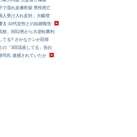
汗で濡れ皮膚乾燥 男性死亡
国人受け入れ反対」大幅増
優太 10代女性との結婚報告
高校、9回2死から大逆転勝利
してる? さかなクンが回答
うの「3回流産してる」告白
啓司氏 逮捕されていたか