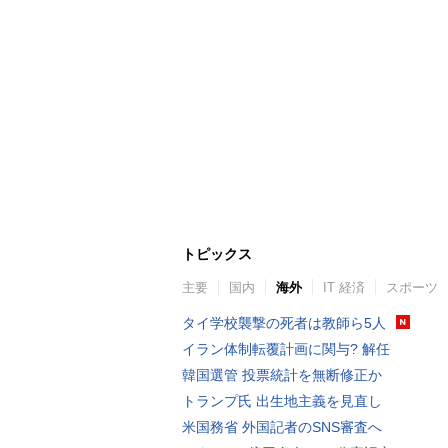
トピックス
主要
国内
海外
IT 経済
スポーツ
タイ学校襲撃の死者は教師ら5人
イラン体制転覆計画に関与? 解任
韓国選管 投票統計を無断修正か
トランプ氏 出生地主義を見直し
米国務省 外国記者のSNS審査へ