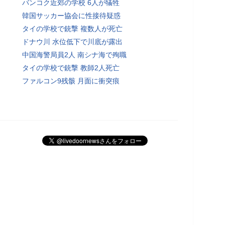
バンコク近郊の学校 6人が犠牲
韓国サッカー協会に性接待疑惑
タイの学校で銃撃 複数人が死亡
ドナウ川 水位低下で川底が露出
中国海警局員2人 南シナ海で殉職
タイの学校で銃撃 教師2人死亡
ファルコン9残骸 月面に衝突痕