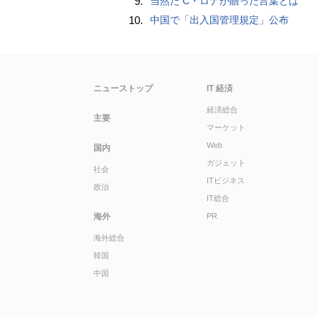
9.
当然だ C・ロナが贈った言葉とは
10.
中国で「出入国管理規定」公布
ニューストップ
IT 経済
経済総合
主要
マーケット
Web
国内
ガジェット
社会
ITビジネス
政治
IT総合
海外
PR
海外総合
韓国
中国