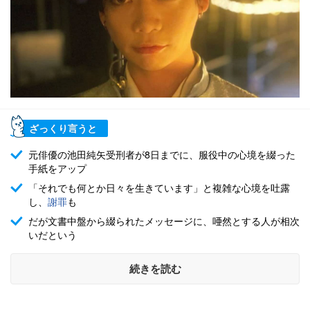
ざっくり言うと
元俳優の池田純矢受刑者が8日までに、服役中の心境を綴った
手紙をアップ
「それでも何とか日々を生きています」と複雑な心境を吐露
し、
謝罪
も
だが文書中盤から綴られたメッセージに、唖然とする人が相次
いだという
続きを読む