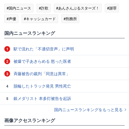
#国内ニュース
#詐欺
#あんさんぶるスターズ！
#謝罪
#声優
#キャッシュカード
#刑務所
国内ニュースランキング
駅で流れた「不適切音声」に声明
1
被爆で子あきらめる 怒った医者
2
斉藤被告の裁判「同意は異常」
3
脱輪したトラック発見 男性死亡
4
銀メダリスト 本多灯被告を起訴
5
国内ニュースランキングをもっと見る
画像アクセスランキング