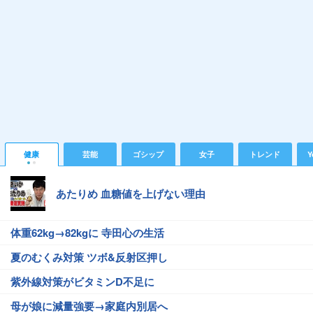
健康
芸能
ゴシップ
女子
トレンド
Y
あたりめ 血糖値を上げない理由
体重62kg→82kgに 寺田心の生活
夏のむくみ対策 ツボ&反射区押し
紫外線対策がビタミンD不足に
母が娘に減量強要→家庭内別居へ