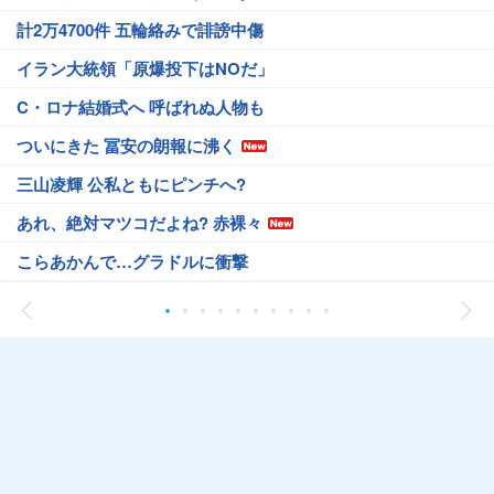
計2万4700件 五輪絡みで誹謗中傷
イラン大統領「原爆投下はNOだ」
C・ロナ結婚式へ 呼ばれぬ人物も
ついにきた 冨安の朗報に沸く
三山凌輝 公私ともにピンチへ?
あれ、絶対マツコだよね? 赤裸々
こらあかんで…グラドルに衝撃