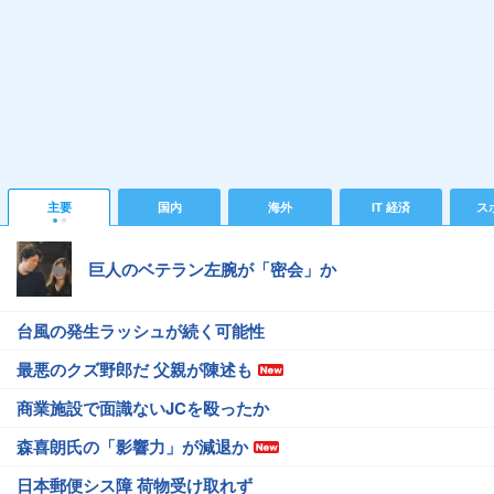
主要
国内
海外
IT 経済
ス
巨人のベテラン左腕が「密会」か
台風の発生ラッシュが続く可能性
最悪のクズ野郎だ 父親が陳述も
商業施設で面識ないJCを殴ったか
森喜朗氏の「影響力」が減退か
日本郵便シス障 荷物受け取れず