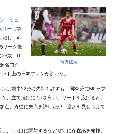
ン・ミュ
スリーガ
第
戦し、4-
目のリーグ優
26歳、D
写真拡大
な超名門ク
ネット上の日本ファンが沸いた。
は前半22分に先制を許すも、同32分にMFラフ
くと、立て続けに2点を奪い、リードを広げると、
加点。終盤に失点を許したが、強さを見せつけて
し、4点目に関与するなど攻守に存在感を発揮。