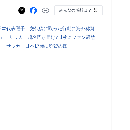
みんなの感想は？
「これが日本の文化か」 サッカー日本代表選手、交代後に取った行動に海外称賛の嵐
」 サッカー超名門が届けた1枚にファン騒然
 サッカー日本17歳に称賛の嵐