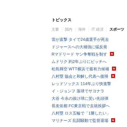
トピックス
主要
国内
海外
IT 経済
スポーツ
雷が直撃 タイで24歳選手が死去
ドジャースへの大補強に猛反発
Rマドリード ヤン争奪戦を制す
ムドリク 約2年ぶりにピッチへ
松島輝空 WTT横浜で最有力候補
八村塁 協会と和解し代表へ復帰
レッドソックス 114年ぶり快進撃
イ・ジョンフ 落球でサヨナラ
大谷 今永の抜け球に笑い先頭弾
長友佑都 FC東京戦で去就挨拶へ
八村塁 ロス五輪で「1勝したい」
マリナーズ 乱闘騒動で監督退場