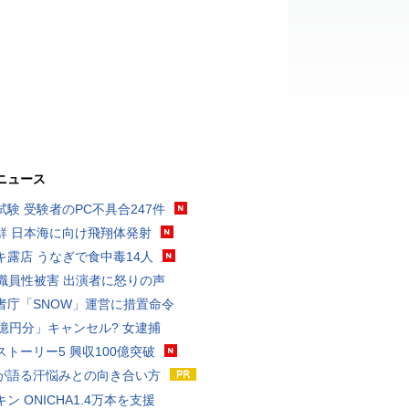
ニュース
試験 受験者のPC不具合247件
鮮 日本海に向け飛翔体発射
キ露店 うなぎで食中毒14人
K職員性被害 出演者に怒りの声
者庁「SNOW」運営に措置命令
3億円分」キャンセル? 女逮捕
ストーリー5 興収100億突破
が語る汗悩みとの向き合い方
ン ONICHA1.4万本を支援