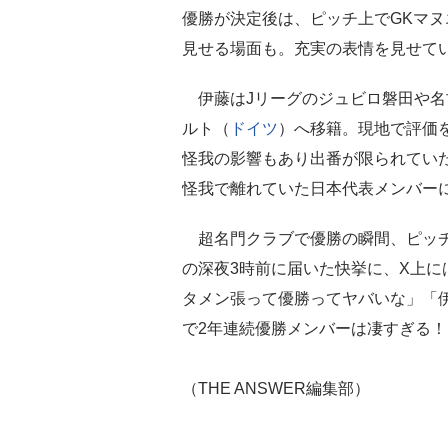
優勝が決定後は、ピッチ上でGKマヌ
見せる場面も。充実の表情を見せて
伊藤はJリーグのジュビロ磐田や名
ルト（
ドイツ
）へ移籍。現地で評価を
怪我の影響もあり出番が限られてい
怪我で離れていた日本代表メンバー
超名門クラブで優勝の瞬間、ピッチ
の深夜3時前に届いた快挙に、X上
タメン張って優勝ってヤバいな」「
で2年連続優勝メンバーは凄すぎる
（THE ANSWER編集部）