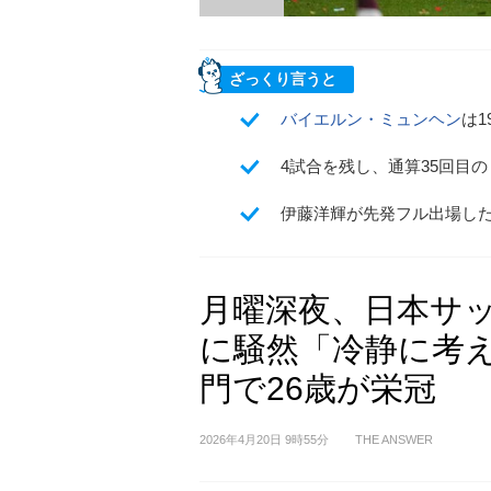
ざっくり言うと
バイエルン・ミュンヘン
は1
4試合を残し、通算35回目
伊藤洋輝が先発フル出場し
月曜深夜、日本サ
に騒然「冷静に考
門で26歳が栄冠
2026年4月20日 9時55分
THE ANSWER