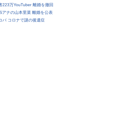
223万YouTuber 離婚を撤回
BSアナの山本里菜 離婚を公表
コバ コロナで謎の後遺症