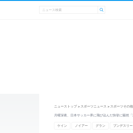
ニューストップ
スポーツニュース
スポーツその他
>
>
月曜深夜、日本サッカー界に飛び込んだ快挙に騒然「
ケイン
ノイアー
グラン
ブンデスリー