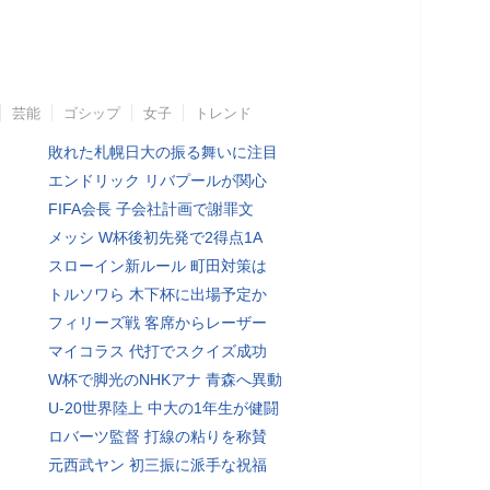
芸能
ゴシップ
女子
トレンド
敗れた札幌日大の振る舞いに注目
エンドリック リバプールが関心
FIFA会長 子会社計画で謝罪文
メッシ W杯後初先発で2得点1A
スローイン新ルール 町田対策は
トルソワら 木下杯に出場予定か
フィリーズ戦 客席からレーザー
マイコラス 代打でスクイズ成功
W杯で脚光のNHKアナ 青森へ異動
U-20世界陸上 中大の1年生が健闘
ロバーツ監督 打線の粘りを称賛
元西武ヤン 初三振に派手な祝福