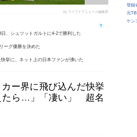
登録者
by ライブドアニュース編集部
元T
ケン
9日、シュツットガルトに4-2で勝利した
のリーグ優勝を決めた
た快挙に、ネット上の日本ファンが沸いた
ッカー界に飛び込んだ快挙
えたら…」「凄い」 超名