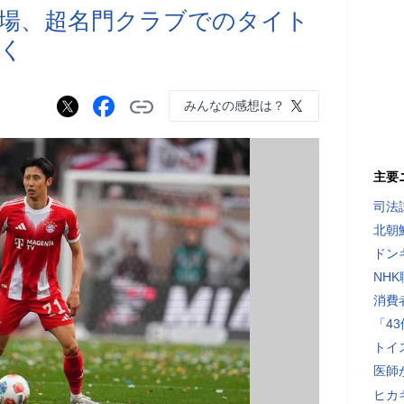
場、超名門クラブでのタイト
く
みんなの感想は？
主要
司法
北朝
ドン
NH
消費
「4
トイ
医師
ヒカキ