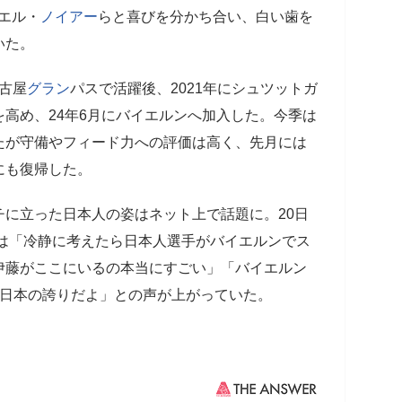
エル・
ノイアー
らと喜びを分かち合い、白い歯を
いた。
古屋
グラン
パスで活躍後、2021年にシュツットガ
高め、24年6月にバイエルンへ加入した。今季は
たが守備やフィード力への評価は高く、先月には
にも復帰した。
に立った日本人の姿はネット上で話題に。20日
には「冷静に考えたら日本人選手がバイエルンでス
伊藤がここにいるの本当にすごい」「バイエルン
！日本の誇りだよ」との声が上がっていた。