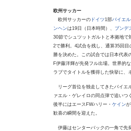
欧州サッカー
欧州サッカーの
ドイツ
1部
バイエル
ンヘン
は19日（日本時間）、
ブンデ
30節でシュツットガルトと本拠地で対
2で勝利。4試合を残し、通算35回
勝を決めた。この試合では日本代表の
F伊藤洋輝が先発フル出場。世界的
ラブでタイトルを獲得した快挙に、
リーグ首位を独走してきたバイエルン
ァエル・ゲレイロの同点弾で追いつ
後半にはエースFWハリー・
ケイン
が
歓喜の瞬間を迎えた。
伊藤はセンターバックの一角で先発