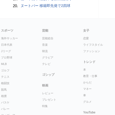
20.
ヌートバー 移籍即先発で2四球
スポーツ
芸能
女子
海外サッカー
芸能総合
恋愛
日本代表
音楽
ライフスタイル
Jリーグ
韓流
ファッション
プロ野球
グラビア
トレンド
MLB
テレビ
本
ゴルフ
ゴシップ
教育・仕事
テニス
からだ
格闘技
映画
マネー
競馬
レビュー
車
相撲
プレゼント
グルメ
バスケ
特集
バレー
YouTube