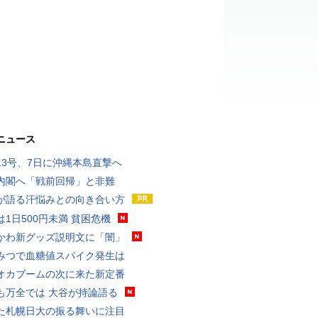
ニュース
13号、7日に沖縄本島直撃へ
内閣へ「戦前回帰」と非難
が語る汗悩みとの向き合い方
は1日500円未満 貧困危機
かわ新グッズ説明文に「闇」
みつで血糖値スパイク発生は
オカブームの次に来た新定番
も万全では 大谷が持論語る
た札幌日大の振る舞いに注目