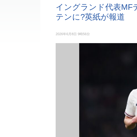
イングランド代表MF
テンに?英紙が報道
2026年6月8日 9時56分