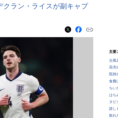
デクラン・ライスが副キャプ
主要
台風
高市
医師
食費
ちい
はち
タピ
誰し
敗れ