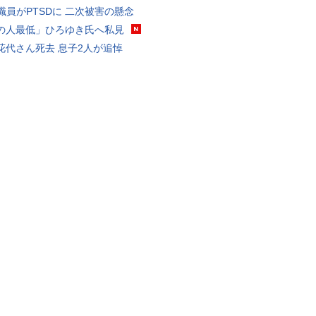
K職員がPTSDに 二次被害の懸念
の人最低」ひろゆき氏へ私見
花代さん死去 息子2人が追悼