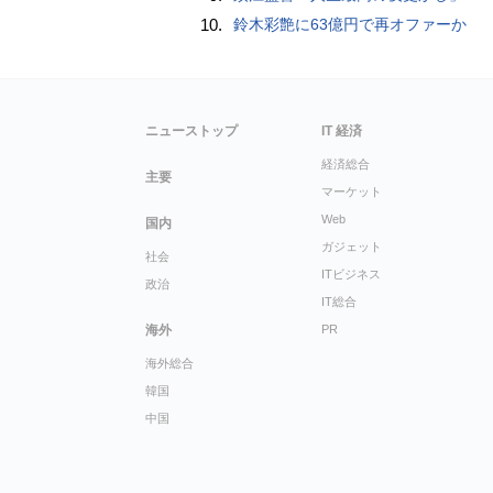
10.
鈴木彩艶に63億円で再オファーか
ニューストップ
IT 経済
経済総合
主要
マーケット
Web
国内
ガジェット
社会
ITビジネス
政治
IT総合
海外
PR
海外総合
韓国
中国