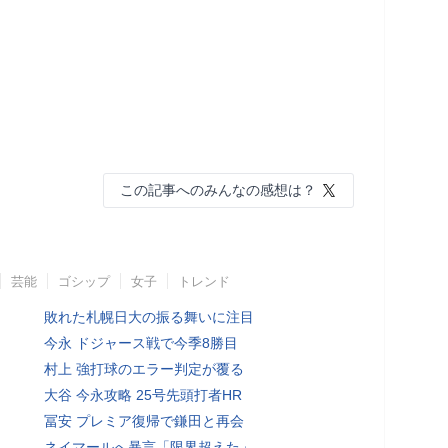
この記事へのみんなの感想は？
芸能
ゴシップ
女子
トレンド
敗れた札幌日大の振る舞いに注目
今永 ドジャース戦で今季8勝目
村上 強打球のエラー判定が覆る
大谷 今永攻略 25号先頭打者HR
冨安 プレミア復帰で鎌田と再会
ネイマールへ暴言「限界超えた」