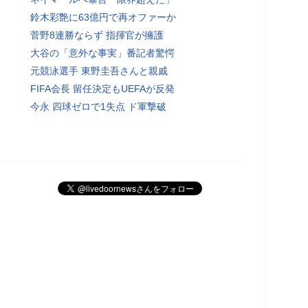
鈴木彩艶に63億円で再オファーか
菅野8連勝ならず 指揮官が擁護
大谷の「意外な事実」番記者驚愕
元競泳選手 東野圭吾さんと親戚
FIFA会長 留任決定もUEFAが反発
今永 四球ゼロで1失点 ド軍撃破