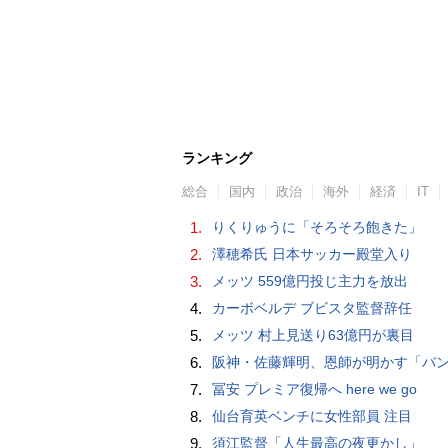
ランキング
総合
国内
政治
海外
経済
IT
1.
りくりゅうに「そろそろ飽きた」
2.
澤穂希氏 日本サッカー殿堂入り
3.
メッツ 559億円投じ主力を放出
4.
カーボベルデ ブビスタ監督辞任
5.
メッツ 村上見送り63億円が裏目
6.
阪神・佐藤輝明、恩師が明かす「バント拒否でホームラン」の“やんちゃ坊主
7.
冨安 プレミア復帰へ here we go
8.
仙台育英ベンチに女性部員 注目
9.
須江監督「人生最高の夜更かし」