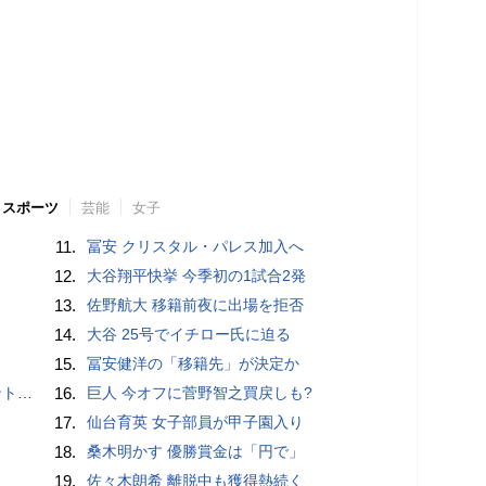
スポーツ
芸能
女子
11.
冨安 クリスタル・パレス加入へ
12.
大谷翔平快挙 今季初の1試合2発
13.
佐野航大 移籍前夜に出場を拒否
14.
大谷 25号でイチロー氏に迫る
15.
冨安健洋の「移籍先」が決定か
”時代
16.
巨人 今オフに菅野智之買戻しも?
17.
仙台育英 女子部員が甲子園入り
18.
桑木明かす 優勝賞金は「円で」
19.
佐々木朗希 離脱中も獲得熱続く