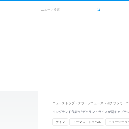
ニューストップ
スポーツニュース
海外サッカーニ
>
>
イングランド代表MFデクラン・ライスが副キャプテ
ケイン
トーマス・トゥヘル
ニュージーラ
イギリス