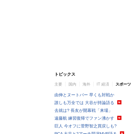
トピックス
主要
国内
海外
IT 経済
スポーツ
由伸とヌートバー 早くも対戦か
誰しも万全では 大谷が持論語る
去就は? 長友が開幕戦「来場」
遠藤航 練習復帰でファン沸かす
巨人 今オフに菅野智之買戻しも?
PCA 大谷と2アーチ競演MVP語る