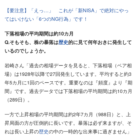
【要注意】「えっ…」 これが「新NISA」で絶対にやっ
てはいけない「6つのNG行為」です！
下落相場の平均期間は約10カ月
Q.そもそも、株の暴落は
歴史
的に見て何年おきに発生して
いるのでしょうか。
岩崎さん「過去の相場データを見ると、下落相場（ベア相
場）は1928年以降で27回発生しています。平均すると約3
年5カ月に1回のペースです。重要なのは『頻度』より『期
間』です。過去データでは下落相場の平均期間は約10カ月
（289日）。
一方で上昇相場の平均期間は約2年7カ月（988日）と、上
昇局面の方が圧倒的に長いです。暴落は必ず来ますが、そ
れは長い上昇の
歴史
の中の一時的な出来事に過ぎません」