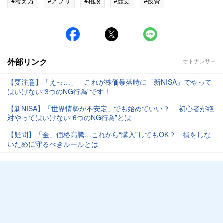
#考え方
#アプリ
#相談
#歴史
#投資
外部リンク
オトナンサー
【要注意】「えっ…」 これが株価暴落時に「新NISA」でやって
はいけない“3つのNG行為”です！
【新NISA】「世界情勢が不安定」でも始めていい？ 初心者が絶
対やってはいけない“6つのNG行為”とは
【疑問】「金」価格高騰…これから“購入”してもOK？ 損をしな
いために守るべきルールとは