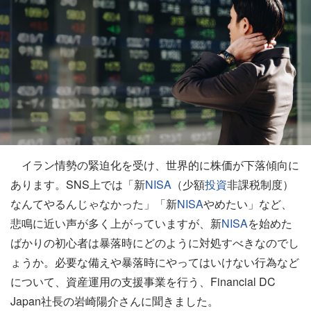
イラン情勢の緊迫化を受け、世界的に株価が下落傾向に
あります。SNS上では「新
NISA
（少額
投資
非課税制度）
なんてやるんじゃなかった」「新
NISA
やめたい」など、
悲鳴に近い声が多く上がっていますが、新
NISA
を始めた
ばかりの初心者は暴落時にどのように対処すべきなのでし
ょうか。必要な備えや暴落時にやってはいけない行為など
について、資産運用の支援事業を行う、Financial DC
Japan社長の岩崎陽介さんに聞きました。