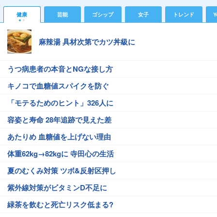
健康
芸能
ゴシップ
女子
トレンド
Y
麻辣湯 具材次第でカツ丼級に
うつ病患者の本音とNGな接し方
キノコで血糖値スパイクを防ぐ
「モテるためのヒント」326人に
容姿と寿命 28年追跡で見えた差
あたりめ 血糖値を上げない理由
体重62kg→82kgに 寺田心の生活
夏のむくみ対策 ツボ&反射区押し
紫外線対策がビタミンD不足に
緑茶を飲むと死亡リスク低まる?