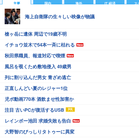
主要
国内
海外
IT 経済
ス
海上自衛隊の生々しい映像が物議
槍ヶ岳に遺体 周辺で19歳不明
イチョウ並木で54本一斉に枯れる
秋田県職員、報道対応で喫煙
風呂を覗くため敷地侵入 49歳男
列に割り込んだ男女 青ざめ逃亡
正直しんどい夏のレジャー1位
児ポ動画770本 酒飲ませ性加害か
注目 古いPCが復活するUSB
レインボー池田 求婚失敗も告白
大野智のびっしりタトゥーに異変