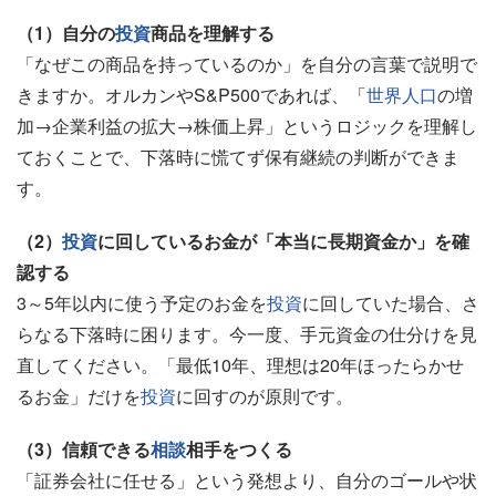
（1）自分の
投資
商品を理解する
「なぜこの商品を持っているのか」を自分の言葉で説明で
きますか。オルカンやS&P500であれば、「
世界人口
の増
加→企業利益の拡大→株価上昇」というロジックを理解し
ておくことで、下落時に慌てず保有継続の判断ができま
す。
（2）
投資
に回しているお金が「本当に長期資金か」を確
認する
3～5年以内に使う予定のお金を
投資
に回していた場合、さ
らなる下落時に困ります。今一度、手元資金の仕分けを見
直してください。「最低10年、理想は20年ほったらかせ
るお金」だけを
投資
に回すのが原則です。
（3）信頼できる
相談
相手をつくる
「証券会社に任せる」という発想より、自分のゴールや状