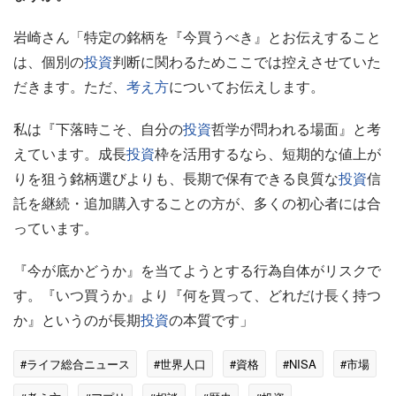
岩崎さん「特定の銘柄を『今買うべき』とお伝えすること
は、個別の
投資
判断に関わるためここでは控えさせていた
だきます。ただ、
考え方
についてお伝えします。
私は『下落時こそ、自分の
投資
哲学が問われる場面』と考
えています。成長
投資
枠を活用するなら、短期的な値上が
りを狙う銘柄選びよりも、長期で保有できる良質な
投資
信
託を継続・追加購入することの方が、多くの初心者には合
っています。
『今が底かどうか』を当てようとする行為自体がリスクで
す。『いつ買うか』より『何を買って、どれだけ長く持つ
か』というのが長期
投資
の本質です」
#ライフ総合ニュース
#世界人口
#資格
#NISA
#市場